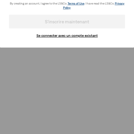
By creating an account, I agree to the LS&Co.
Terms of Use
. I have read the LS&Co.
Privacy
Policy
.
S'inscrire maintenant
Se connecter avec un compte existant