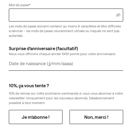
Mot de passe
*
Les mots de passe doivent contenir au moins 8 caractères et être difficiles
à deviner - les mots de passe couramment utilisés ou risqués ne sont pas
autorisés.
Surprise d’anniversaire (facultatif)
Nous vous offrirons chaque année 1000 points pour votre anniversaire.
Jour
Mois
Année
10%, ça vous tente ?
10% de remise sur votre prochaine commande si vous vous abonnez à notre
newsletter. Uniquement pour les nouveaux abonnés. Désabonnement
possible à tout moment.
Je m’abonne !
Non, merci !