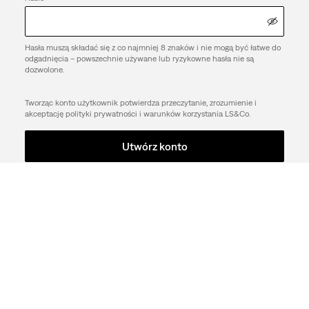
Hasła muszą składać się z co najmniej 8 znaków i nie mogą być łatwe do
odgadnięcia – powszechnie używane lub ryzykowne hasła nie są
dozwolone.
Tworząc konto użytkownik potwierdza przeczytanie, zrozumienie i
akceptację polityki prywatności i warunków korzystania LS&Co.
Utwórz konto
Wsparcie
FIRMA