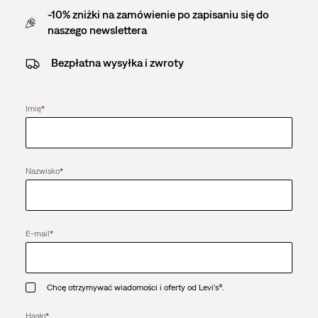
-10% zniżki na zamówienie po zapisaniu się do
naszego newslettera
Bezpłatna wysyłka i zwroty
Imię
*
Nazwisko
*
E-mail
*
Chcę otrzymywać wiadomości i oferty od Levi's®.
Hasło
*