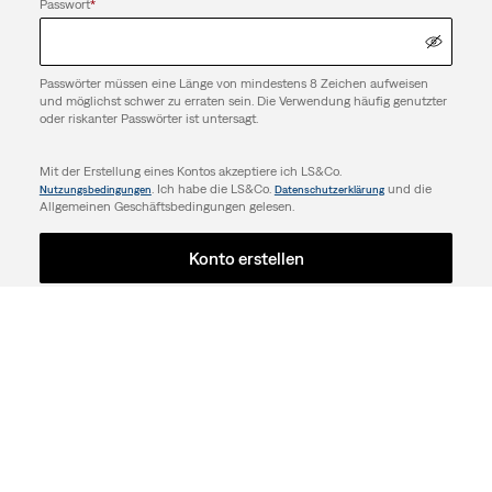
Passwort
*
Passwörter müssen eine Länge von mindestens 8 Zeichen aufweisen
und möglichst schwer zu erraten sein. Die Verwendung häufig genutzter
oder riskanter Passwörter ist untersagt.
Mit der Erstellung eines Kontos akzeptiere ich LS&Co.
. Ich habe die LS&Co.
und die
Nutzungsbedingungen
Datenschutzerklärung
Allgemeinen Geschäftsbedingungen gelesen.
Konto erstellen
Support
UNTERNEHMEN