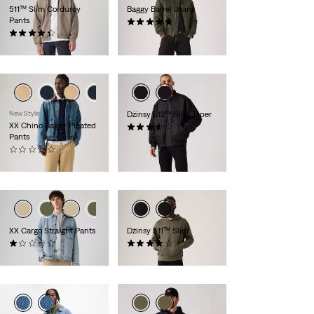
511™ Slim Corduroy
Baggy Barrel Jeans
Pants
(0)
(0)
619,90 zł
409,90 zł
New Style
Dżinsy 512™ Slim Taper
XX Chino Baggy Pleated
(0)
Pants
549,90 zł
(0)
509,90 zł
XX Cargo Straight Pants
Dżinsy 511™ Slim
(0)
(0)
409,90 zł
549,90 zł