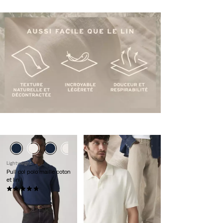
Lightweight
Pull col polo maille coton
et lin
(10)
65,00 €