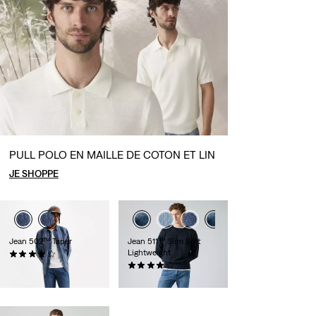
PULL POLO EN MAILLE DE COTON ET LIN
JE SHOPPE
Jean 502™ Taper
Jean 511™ Slim Soft
Lightweight
(1402)
Sale
Original
91,00 €
130,00 €
(384)
Price
Price
130,00 €
is
was