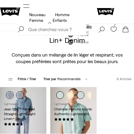
Nouveau
Homme
se à jour
Détails
Unidays: Les étudiants bénéficient de -20
Femme
Enfants
Levi's App. Le meilleur de Levi’s®, sur mesure,
S'inscrire maintenant
spécialement pour vous.
Détails
S'inscrire maintenant
France
Lin+ Denim
France
Conçues dans un mélange de lin léger et respirant, vos
coupes préférées sont prêtes pour les beaux jours.
Filtre
/ Trier
Trier par
Recommandés
8 Articles
Lightweight
Lightweight
Jean 555™ Relaxed
Chemise manche courte
Straight Lightweight
Authentic Lightweight
Linen+ Denim
(100)
(58)
59,00 €
120,00 €