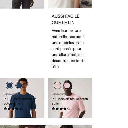
AUSSI FACILE
QUE LE LIN
Avec leur texture
naturelle, nos pour
une modèles en lin
sont pensés pour
une allure facile et
décontractée tout
l’été.
Lightweight
Lightweight
Pull-t-shirt Stinson en
Pull polo en maille coton
coton et lin
et lin
(12)
(11)
59,00 €
65,00 €