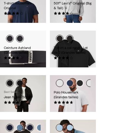
T-shirt Housemark
501® Levi's® Original (Big
Original
& Tall)
(57)
(344)
25,00 €
110,00 €
Ceinture Ashland
T-shirt à col rond - Lot
(Grandes tailles)
de 2 (Grandes tailles)
(17)
(9)
39,00 €
39,00 €
Best Seller
Polo Housemark
Jean fuselé 502™
(Grandes tailles)
(1204)
(25)
110,00 €
45,00 €