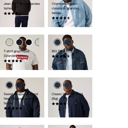
Jean 511™ Slim (grandes
Chemise Western
tailles)
classique (grandes
tailles)
(69)
110,00 €
(28)
85,00 €
T-shirt graphique
BIG TRUCKER
(Grandes tailles)
(179)
(55)
119,00 €
29,00 €
Sweat à capuche zippé
Classic Western Shirt
New Original (Grandes
(Big)
tailles)
(42)
(8)
85,00 €
69,00 €