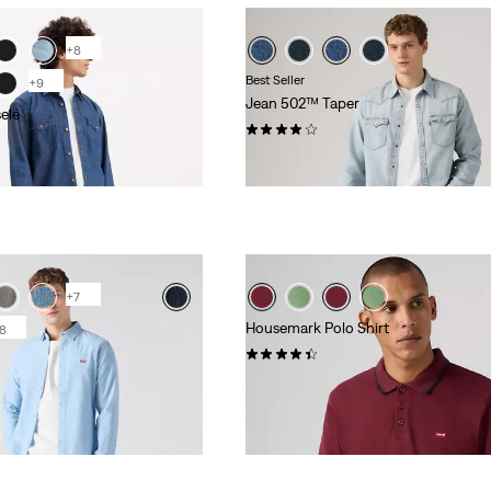
+8
Best Seller
+9
Jean 502™ Taper
elé
(146)
120,00 €
+7
Housemark Polo Shirt
8
(275)
55,00 €