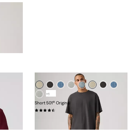
PLACE À LA
LÉGÈRETÉ
FINI LE POIDS, PLACE À
LA LÉGÈRETÉ
+1
Short 501® Original
(71)
65,00 €