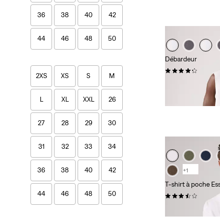
36
38
40
42
44
46
48
50
Débardeur
(8)
2XS
XS
S
M
25,00 €
L
XL
XXL
26
27
28
29
30
31
32
33
34
36
38
40
42
+1
T-shirt à poche Es
44
46
48
50
(6)
39,00 €