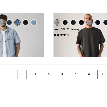
Jean 510™ Skinny
(282)
orts
79,00 €
1
2
3
4
5
6
1