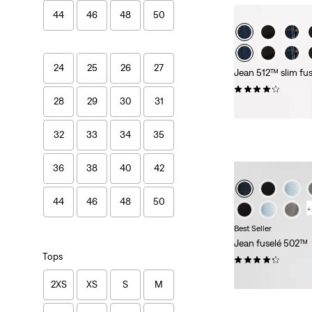
44
46
48
50
24
25
26
27
Jean 512™ slim fus
(1848)
28
29
30
31
130,00 €
32
33
34
35
36
38
40
42
44
46
48
50
+
Best Seller
Jean fuselé 502™
Tops
(1193)
110,00 €
2XS
XS
S
M