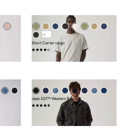
+1
Short Carrier cargo
(642)
59,00 €
Jean 537™ Western Bootcut
(155)
99,00 €