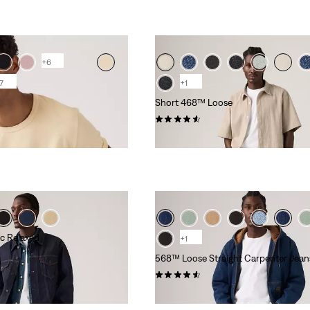
+6
7
+1
Short 468™ Loose
(78)
65,00 €
c Relaxed
+1
568™ Loose Straight Carpenter Jean
(18)
99,00 €