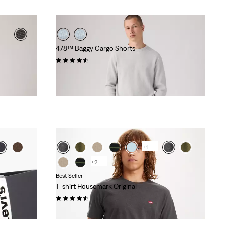
478™ Baggy Cargo Shorts
(69)
69,00 €
+1
+2
Best Seller
T-shirt Housemark Original
(623)
25,00 €