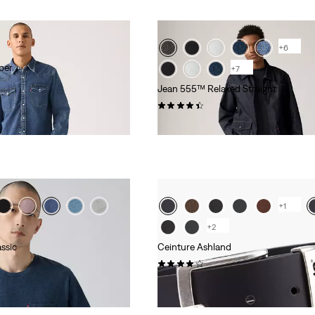
+6
per
+7
Jean 555™ Relaxed Straight
(374)
120,00 €
+1
+2
assic
Ceinture Ashland
(257)
39,00 €