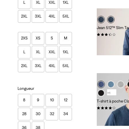
L
XL
XXL
1XL
2XL
3XL
4XL
5XL
Jean 512™ Slim Ta
(92)
2XS
XS
S
M
110,00 €
L
XL
XXL
1XL
2XL
3XL
4XL
5XL
Longueur
+1
8
9
10
12
T-shirt à poche Cl
(183)
28
30
32
34
29,00 €
36
38