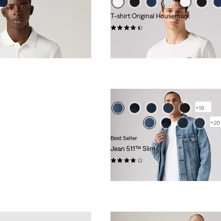
T-shirt Original Housemark
(542)
25,00 €
CHES
+19
RES À
+20
ERPOSER
Best Seller
Jean 511™ Slim
(3439)
SES
110,00 €