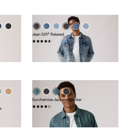
Jean 501® Relaxed
(90)
120,00 €
Surchemise Jackson Worker
(109)
s
85,00 €