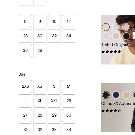
8
9
10
12
28
30
32
34
+
T-shirt Original
36
38
(22)
35,00 €
Bas
2XS
XS
S
M
L
XL
XXL
26
Chino XX Authenti
(261)
27
28
29
30
89,00 €
31
32
33
34