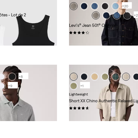
+20
tes - Lot de 2
+2
Levi's® Jean 501® Original
(9039)
110,00 €
+8
+9
+1
Lightweight
Short XX Chino Authentic Relaxed Li
(55)
59,00 €