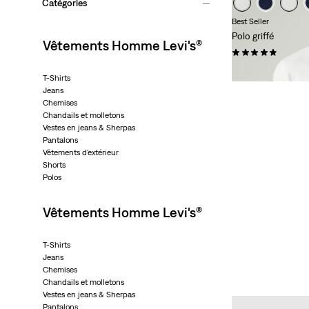
Catégories
Best Seller
Polo griffé
Vêtements Homme Levi's®
(30)
45,00 €
T-Shirts
Jeans
Chemises
Chandails et molletons
Vestes en jeans & Sherpas
COU
Pantalons
Vêtements d'extérieur
LÉGÈ
Shorts
Polos
SUP
Vêtements Homme Levi's®
CHEMI
T-Shirts
Jeans
Chemises
Chandails et molletons
Vestes en jeans & Sherpas
Pantalons