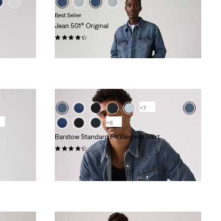
Best Seller
Jean 501® Original
(438)
120,00 €
+7
+8
Barstow Standard Fit Western Shirt
(601)
85,00 €