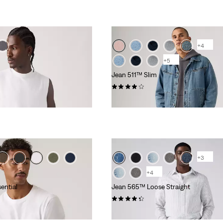
+4
+5
Jean 511™ Slim
(3392)
110,00 €
+3
+4
sential
Jean 565™ Loose Straight
(642)
69,00 €