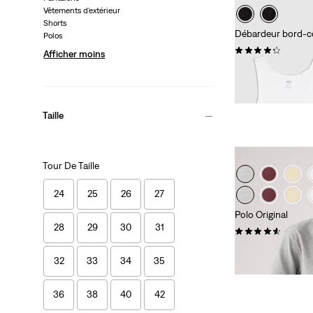
Vêtements d'extérieur
Shorts
Débardeur bord-cô
Polos
(36)
Afficher moins
35,00 €
Taille
Tour De Taille
24
25
26
27
Polo Original
28
29
30
31
(23)
55,00 €
32
33
34
35
36
38
40
42