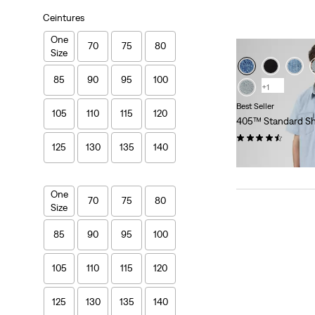
Ceintures
One
70
75
80
Size
85
90
95
100
+1
Best Seller
105
110
115
120
405™ Standard Sh
(186)
125
130
135
140
65,00 €
One
70
75
80
Size
85
90
95
100
105
110
115
120
125
130
135
140