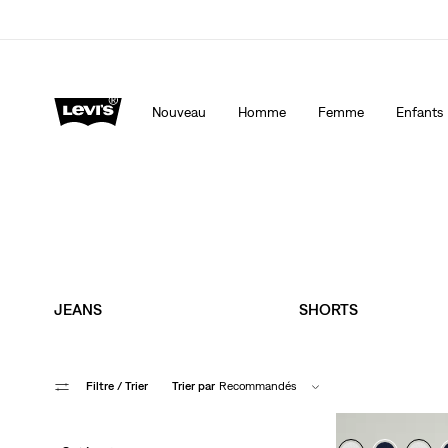
 mesure, spécialement pour vous.
Politique de livraison et de retours Mise à jo
Nouveau
Homme
Femme
Enfants
JEANS
SHORTS
Filtre
/ Trier
Trier par
Recommandés