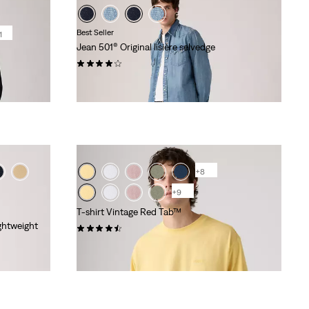
Best Seller
1
Jean 501® Original lisière selvedge
(555)
150,00 €
+8
+9
T-shirt Vintage Red Tab™
ghtweight
(351)
35,00 €
FINI LE POIDS,