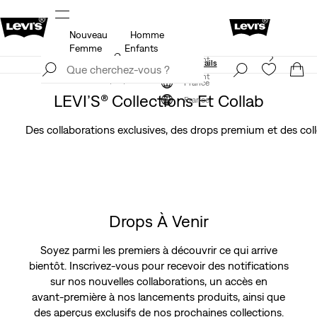
Nouveau
Homme
Politique de livraison et de retours Mise à jour
Détails
Femme
Enfants
Levi's App. Le meilleur de Levi’s®, sur mesure,
S'inscrire maintenant
spécialement pour vous.
Détails
S'inscrire maintenant
France
LEVI’S® Collections Et Collab
France
Des collaborations exclusives, des drops premium et des collec
Drops À Venir
Soyez parmi les premiers à découvrir ce qui arrive
bientôt. Inscrivez‑vous pour recevoir des notifications
sur nos nouvelles collaborations, un accès en
avant‑première à nos lancements produits, ainsi que
des aperçus exclusifs de nos prochaines collections.