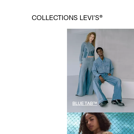
LEVI’S® VINTAGE
COLLECTIONS LEVI'S®
CLOTHING
LEVI'S® MADE IN JAPAN
BLUE TAB™