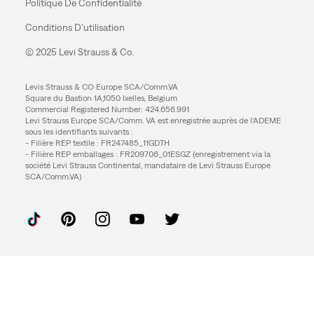
Politique De Confidentialité
Conditions D’utilisation
© 2025 Levi Strauss & Co.
Levis Strauss & CO Europe SCA/Comm.VA
Square du Bastion 1A,1050 Ixelles, Belgium
Commercial Registered Number: 424.656.991
Levi Strauss Europe SCA/Comm. VA est enregistrée auprès de l’ADEME
sous les identifiants suivants :
- Filière REP textile : FR247485_11GDTH
- Filière REP emballages : FR209706_01ESGZ (enregistrement via la
société Levi Strauss Continental, mandataire de Levi Strauss Europe
SCA/Comm.VA)