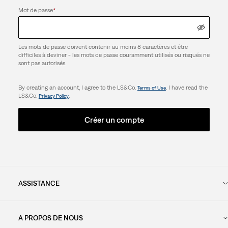
Mot de passe
*
Les mots de passe doivent contenir au moins 8 caractères et être
difficiles à deviner - les mots de passe couramment utilisés ou risqués ne
sont pas autorisés.
By creating an account, I agree to the LS&Co.
. I have read the
Terms of Use
LS&Co.
.
Privacy Policy
Créer un compte
ASSISTANCE
A PROPOS DE NOUS