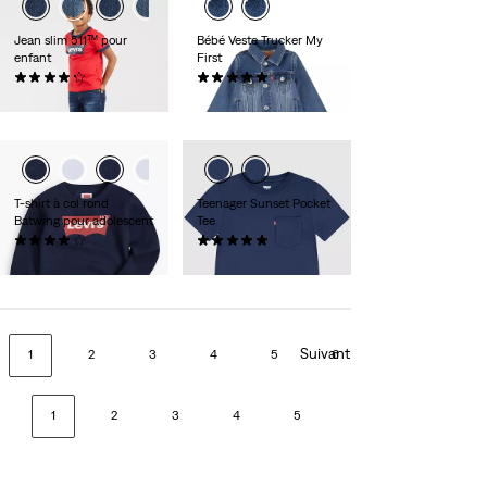
Jean slim 511™ pour
Bébé Veste Trucker My
enfant
First
(76)
(1)
35,00 €
70,00 €
T-shirt à col rond
Teenager Sunset Pocket
Batwing pour adolescent
Tee
(27)
(4)
35,00 €
18,00 €
Suivant
1
2
3
4
5
6
1
2
3
4
5