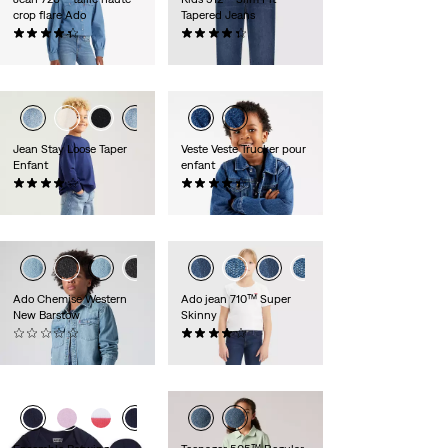
crop flare Ado
Tapered Jeans
(31)
(34)
50,00 €
35,00 €
Jean Stay Loose Taper
Veste Veste Trucker pour
Enfant
enfant
(13)
(13)
45,00 €
65,00 €
Ado Chemise Western
Ado jean 710™ Super
New Barstow
Skinny
(0)
(37)
55,00 €
40,00 €