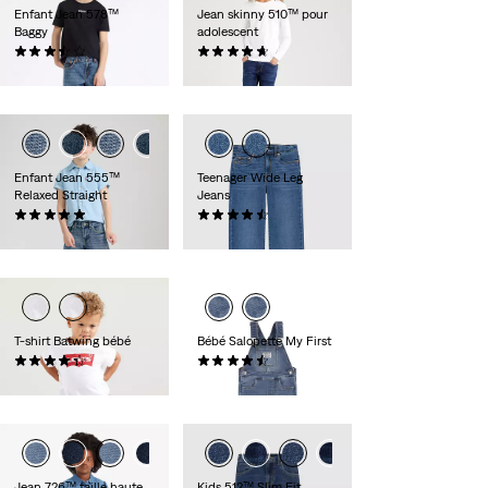
Enfant Jean 578™
Jean skinny 510™ pour
Baggy
adolescent
(4)
(48)
45,00 €
40,00 €
Enfant Jean 555™
Teenager Wide Leg
Relaxed Straight
Jeans
(1)
(10)
45,00 €
50,00 €
T-shirt Batwing bébé
Bébé Salopette My First
(29)
(5)
14,00 €
55,00 €
Jean 726™ taille haute
Kids 512™ Slim Fit