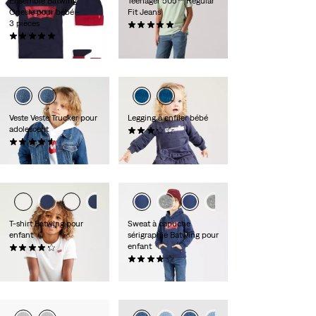
Ensemble Batwing
Teenager 505™ Regular
Onesie pour bébé -
Fit Jeans
3 pièces
(3)
(8)
50,00 €
27,00 €
Veste Veste Trucker pour
Legging à enfiler bébé
adolescent
(7)
(14)
30,00 €
70,00 €
T-shirt Batwing pour
Sweat à capuche
enfant
sérigraphié Batwing pour
enfant
(13)
18,00 €
(35)
35,00 €