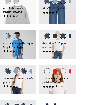
Ado T-shirt manche
Kids Wide Leg Jeans
longue Batwing
(2)
(5)
45,00 €
24,00 €
Ado Jean taille élastique
Jean slim 511™ pour
Stay Loose Taper
adolescent
(8)
(89)
50,00 €
40,00 €
Jean Super Skinny 710™
T-shirt Batwing sur la
pour enfant
poitrine Enfant
(38)
(2)
35,00 €
18,00 €