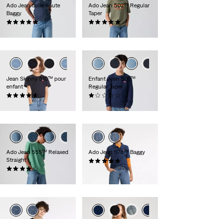
Ado Jean taille haute
Ado Jean 502™ Regular
Baggy
Taper
(5)
(2)
60,00 €
50,00 €
Jean Skinny 510™ pour
Enfant Jean 502™
enfant
Regular Taper
(31)
(1)
35,00 €
45,00 €
Ado Jean 555™ Relaxed
Ado Jean 578™ Baggy
Straight
(22)
(6)
50,00 €
50,00 €