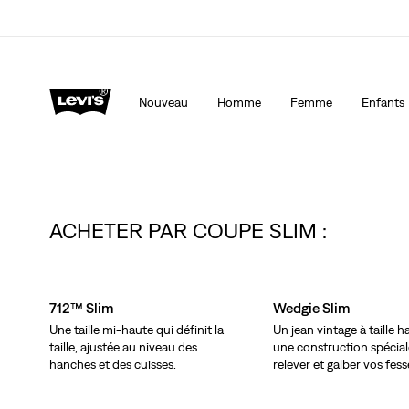
Levi's App. Le meilleur de Levi’s®, sur mesure, spécialemen
Détails
Nouveau
Homme
Femme
Enfants
ACHETER PAR COUPE SLIM :
Skip Carousel
712™ Slim
Wedgie Slim
Une taille mi-haute qui définit la
Un jean vintage à taille 
taille, ajustée au niveau des
une construction spécia
hanches et des cuisses.
relever et galber vos fess