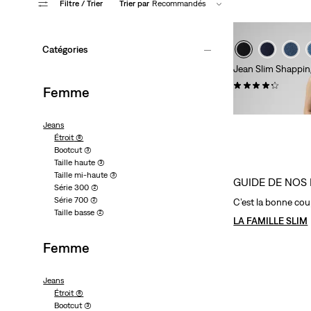
Filtre
/ Trier
Trier par
Recommandés
Catégories
Jean Slim Shappi
(1481)
Femme
89,00 €
Jeans
Étroit
(8)
Bootcut
(3)
Taille haute
(3)
Taille mi-haute
(3)
GUIDE DE NOS 
Série 300
(2)
Série 700
(2)
C’est la bonne coup
Taille basse
(2)
LA FAMILLE SLIM
Femme
Jeans
Étroit
(8)
Bootcut
(3)