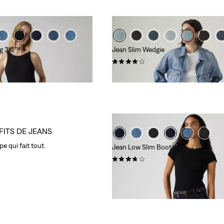
ng 312™
Jean Slim Wedgie
(174)
120,00 €
FITS DE JEANS
e qui fait tout.
Jean Low Slim Boot
(40)
130,00 €