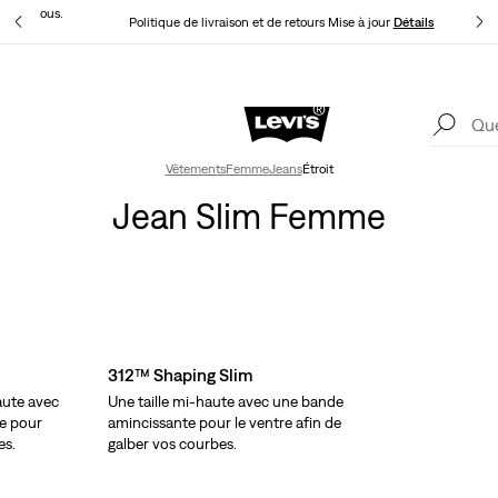
t pour vous.
Politique de livraison et de retours Mise à jour
Détails
Levi's App. Le meilleur de Levi’s®, sur mesure, spécialement pour vous.
Détails
Vêtements
Femme
Jeans
Étroit
Jean Slim Femme
312™ Shaping Slim
haute avec
Une taille mi-haute avec une bande
le pour
amincissante pour le ventre afin de
es.
galber vos courbes.