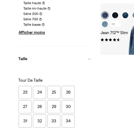
Taille haute
(3)
Taille mi-haute
(3)
Série 300
(2)
Série 700
(2)
+1
Taille basse
(2)
Afficher moins
Jean 712™ Slim
(383)
Sale
Original
84,00 €
120,00 
Price
Price
is
was
Taille
Tour De Taille
23
24
25
26
27
28
29
30
31
32
33
34