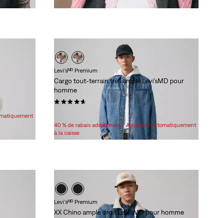
Levi'sᴹᴰ Premium
Cargo tout-terrain très ample Levi’sMD pour
homme
(63)
Sale
Original
70,98 $
108,00 $
tomatiquement
Price
Price
40 % de rabais additionnel - Appliqué automatiquement
is
was
à la caisse
Levi'sᴹᴰ Premium
XX Chino ample droit Levi’sMD pour homme