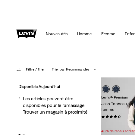
40 % DE RABAIS ADDITIONNEL SUR LES SOLDES. Ap
automatiquement à la caisse.
Détails
Nouveautés
Homme
Femme
Enfan
Filtre
/ Trier
Trier par
Recommandés
Disponible Aujourd’hui
Levi'sᴹᴰ Premium
Les articles peuvent être
Jean Tonneau sup
disponibles pour le ramassage.
femme
Trouver un magasin à proximité
(141)
Sale
Original
102,98 $
128,00 
Price
Price
40 % de rabais addit