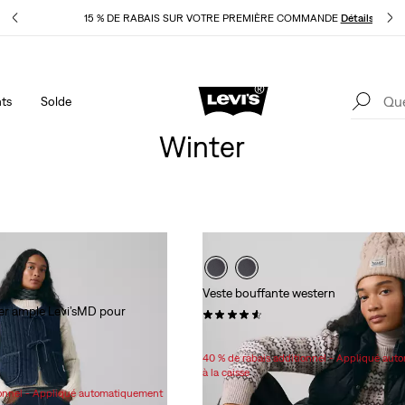
pliqué
15 % DE RABAIS SUR VOTRE PREMIÈRE COMMANDE
Détails
ts
Solde
40 % DE RABAIS ADDITIONNEL SUR LES SOLDES. Appliqué
1
automatiquement à la caisse.
Détails
Winter
Veste bouffante western
er ample Levi’sMD pour
(40)
Sale
Original
109,98 $
168,00 $
Price
Price
40 % de rabais additionnel - Appliqué au
is
was
$
à la caisse
ionnel - Appliqué automatiquement