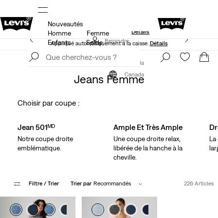
Nouveautés
S.
15 % DE RABAIS SUR VOTRE PREMIÈRE COMMANDE
Détails
Homme
Femme
40 % DE RABAIS ADDITIONNEL SUR LES SOLDES.
Rejoindre
Enfants
Solde
Appliqué automatiquement à la caisse.
Détails
maintenant
Rejoindre
maintenant
Vêtements
Femme
Jeans
Canada
Canada
Jeans Femme
Choisir par coupe :
Skip Carousel
Jean 501ᴹᴰ
Ample Et Très Ample
Dr
Notre coupe droite
Une coupe droite relax,
La
emblématique.
libérée de la hanche à la
lar
cheville.
Filtre
/ Trier
Trier par
Recommandés
226 Articles
+2