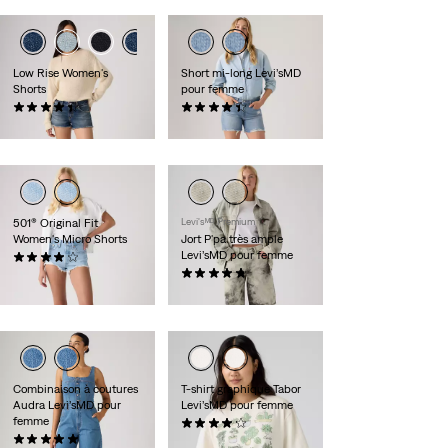
Low Rise Women's
Short mi-long Levi’sMD
Shorts
pour femme
(47)
(846)
88,00 $
59,95 $
501® Original Fit
Levi'sᴹᴰ Premium
Women's Micro Shorts
Jort P'pa très ample
Levi’sMD pour femme
(15)
69,95 $
(36)
88,00 $
Combinaison à coutures
T-shirt graphique Tabor
Audra Levi’sMD pour
Levi’sMD pour femme
femme
(6)
(1)
35,00 $