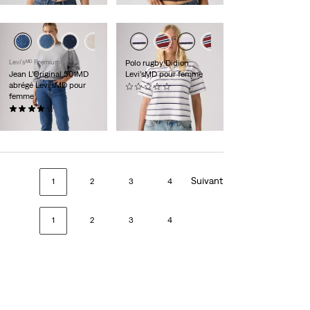
Levi'sᴹᴰ Premium
Polo rugby Didion
Jean L’Original 501MD
Levi’sMD pour femme
abrégé Levi’sMD pour
(0)
femme
39,95 $
(207)
118,00 $
Suivant
1
2
3
4
1
2
3
4