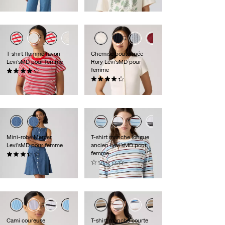
119,95 $
T-shirt flammé favori
Chemise boutonnée
Levi’sMD pour femme
Rory Levi’sMD pour
femme
(42)
30,00 $
(7)
40,00 $
Mini-robe Mercer
T-shirt manche longue
Levi’sMD pour femme
ancien Levi’sMD pour
femme
(10)
79,95 $
(0)
40,00 $
Cami coureuse
T-shirt manche courte