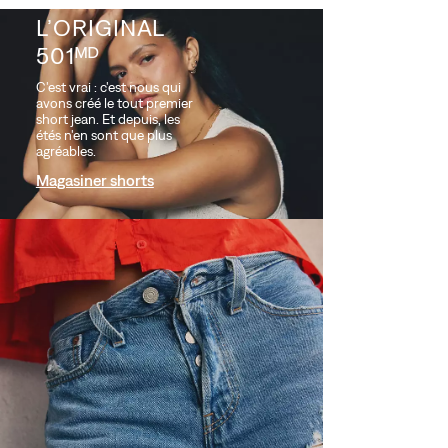
L’ORIGINAL
501ᴹᴰ
C'est vrai : c'est nous qui
Bestseller
Bestseller
avons créé le tout premier
Mid-Thigh Women's
501® Original Fit High
short jean. Et depuis, les
Shorts
Rise Women's Curve
étés n'en sont que plus
Shorts
(43)
agréables.
88,00 $
(112)
Magasiner shorts
88,00 $
Short en ligne A
Bestseller
Levi’sMD pour femme
Short très ample taille
haute Levi’sMD pour
(272)
femme
59,95 $
(139)
88,00 $