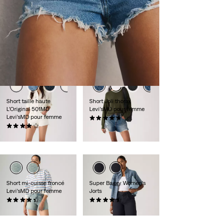
Bestseller
Short mi-cuisse taille
Short mi-cuisse froncé
haute L’Original 501MD
Levi’sMD pour femme
Levi’sMD pour femme
(357)
(227)
69,95 $
88,00 $
Short taille haute
Short Joli thorax
L’Original 501MD
Levi’sMD pour femme
Levi’sMD pour femme
(98)
(508)
88,00 $
88,00 $
Short mi-cuisse froncé
Super Baggy Women's
Levi’sMD pour femme
Jorts
(45)
(39)
69,95 $
98,00 $