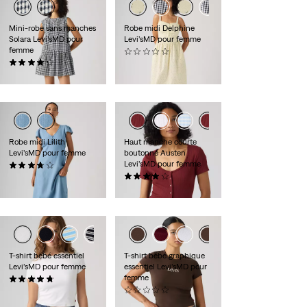
Mini-robe sans manches
Robe midi Delphine
Solara Levi’sMD pour
Levi’sMD pour femme
femme
(0)
(4)
89,95 $
99,95 $
Robe midi Lilith
Haut manche courte
Levi’sMD pour femme
boutonné Austen
Levi’sMD pour femme
(3)
89,95 $
(6)
34,95 $
+1
T-shirt bébé essentiel
T-shirt bébé graphique
Levi’sMD pour femme
essentiel Levi’sMD pour
femme
(8)
30,00 $
(0)
30,00 $