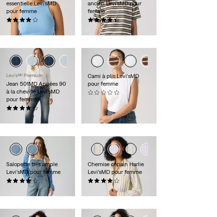
essentielle Levi’sMD
ancien Levi’sMD pour
pour femme
femme
(39)
(59)
25,00 $
30,00 $
Levi'sᴹᴰ Premium
Cami à plis Levi’sMD
Jean 501MD Années 90
pour femme
à la cheville Levi’sMD
(0)
pour femme
30,00 $
(237)
118,00 $
Salopette très ample
Chemise copain Harlie
Levi’sMD pour femme
Levi’sMD pour femme
(30)
(100)
148,00 $
79,95 $