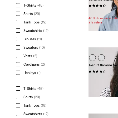
T-Shirts
(45)
(148)
Sale
Original
64,98 $
79,95 $
Shirts
(29)
Price
Price
40 % de rabais addit
Tank Tops
(19)
is
was
à la caisse
Sweatshirts
(12)
Blouses
(11)
Sweaters
(10)
Vests
(2)
Cardigans
(2)
T-shirt flammé fa
(55)
Henleys
(1)
29,95 $
T-Shirts
(45)
Shirts
(29)
Tank Tops
(19)
Sweatshirts
(12)