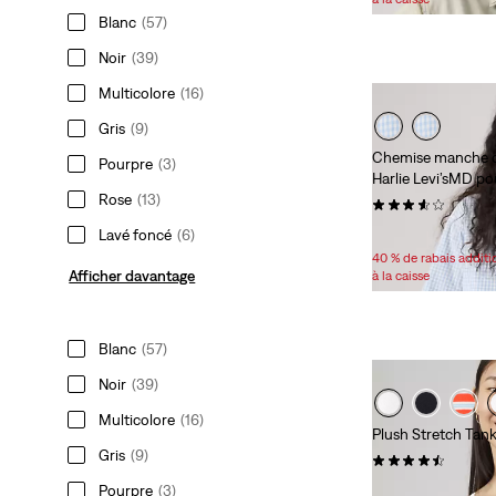
Blanc
(57)
Noir
(39)
Multicolore
(16)
Gris
(9)
Chemise manche co
Pourpre
(3)
Harlie Levi’sMD p
Rose
(13)
(8)
Sale
Original
57,98 $
79,95 $
Lavé foncé
(6)
Price
Price
40 % de rabais addit
is
was
Afficher davantage
à la caisse
Blanc
(57)
Noir
(39)
Multicolore
(16)
Plush Stretch Tan
Gris
(9)
(2)
Sale
17,98 $ -
19,98 $
Pourpre
(3)