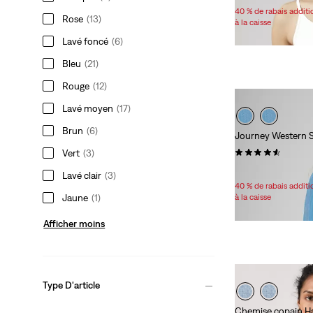
Price
40 % de rabais addit
Rose
(13)
Range
à la caisse
is
Lavé foncé
(6)
Bleu
(21)
Rouge
(12)
Lavé moyen
(17)
Brun
(6)
Journey Western S
(44)
Vert
(3)
Sale
Original
40,98 $
79,95 $
Lavé clair
(3)
Price
Price
40 % de rabais addit
is
was
Jaune
(1)
à la caisse
Afficher moins
Type D'article
Chemise copain Ha