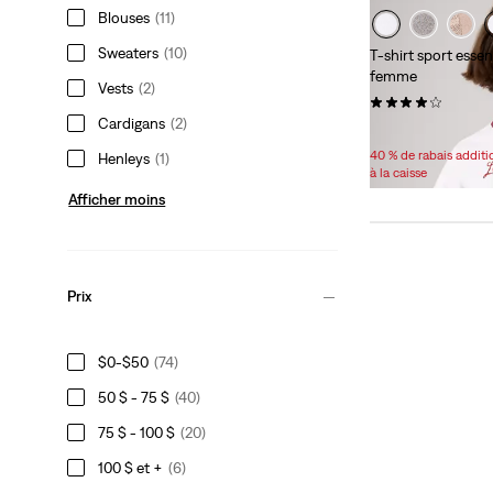
Blouses
(11)
Sweaters
(10)
T-shirt sport esse
femme
Vests
(2)
(15)
Cardigans
(2)
Sale
22,98 $ -
25,98 $
Price
40 % de rabais addit
Henleys
(1)
Range
à la caisse
is
Afficher moins
Prix
$0-$50
(74)
50 $ - 75 $
(40)
75 $ - 100 $
(20)
100 $ et +
(6)