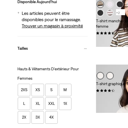
Disponible Aujourd’hui
Les articles peuvent être
+2
disponibles pour le ramassage.
T-shirt manche co
Trouver un magasin à proximité
femme
(61)
30,00 $
Tailles
Hauts & Vêtements D'extérieur Pour
Femmes
T-shirt graphique
2XS
XS
S
M
(7)
35,00 $
L
XL
XXL
1X
2X
3X
4X