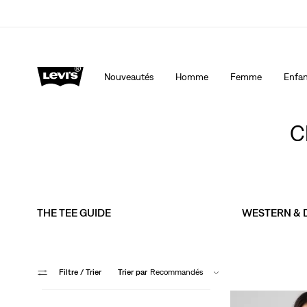
40 % DE RABAIS ADDITIONNEL SUR LES SOLDES. Ap
automatiquement à la caisse.
Détails
Nouveautés
Homme
Femme
Enfan
C
THE TEE GUIDE
WESTERN & D
Filtre
/ Trier
Trier par
Recommandés