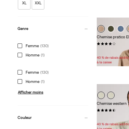
XL
XXL
Genre
Chemise pratico E
(28)
Femme
(130)
Sale
39,98 $ -
62,98 $
Homme
(1)
Price
40 % de rabais addit
Range
à la caisse
is
Femme
(130)
Homme
(1)
Afficher moins
Chemise western 
(89)
Sale
Original
Couleur
59,98 $
89,95 $
Price
Price
40 % de rabais addit
is
was
à la caisse