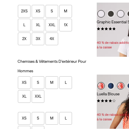
2XS
XS
S
M
Graphic Essential 
L
XL
XXL
1X
(23)
Sale
20,98 $ -
22,98 $
2X
3X
4X
Price
40 % de rabais addit
Range
à la caisse
is
Chemises & Vêtements D'extérieur Pour
Hommes
XS
S
M
L
Luella Blouse
XL
XXL
(15)
Sale
Original
45,98 $
54,95 $
Price
Price
40 % de rabais addit
XS
S
M
L
is
was
à la caisse