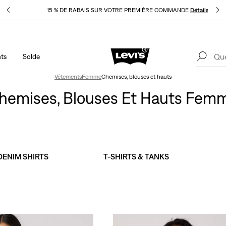
pliqué
15 % DE RABAIS SUR VOTRE PREMIÈRE COMMANDE
Détails
ts
Solde
40 % DE RABAIS ADDITIONNEL SUR LES SOLDES. Appliqué
1
automatiquement à la caisse.
Détails
Vêtements
Femme
Chemises, blouses et hauts
hemises, Blouses Et Hauts Fem
ENIM SHIRTS​
T-SHIRTS & TANKS​