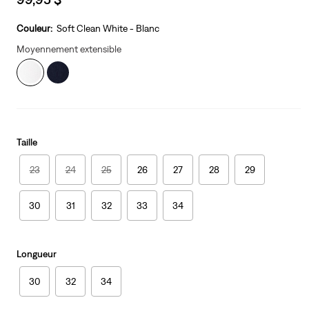
price
is
Couleur:
Soft Clean White - Blanc
Moyennement extensible
Taille
23
24
25
26
27
28
29
30
31
32
33
34
Longueur
30
32
34