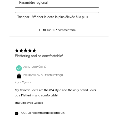
Paramètre régional
1
Trier par
Afficher la cote la plus élevée à la plus faible
à
10
1 – 10 sur 897 commentaire
sur
897
commentaire.
5 étoile(s) sur 5.
Flattering and so comfortable!
ACHETEUR VÉRIFIÉ
ÉCHANTILLON DU PRODUIT REÇU
il y a 2 jours
My favorite Levi’s are the 314 style and the only brand I ever
buy. Flattering and comfortable!
Traduire avec Google
Oui, Je recommande ce produit.