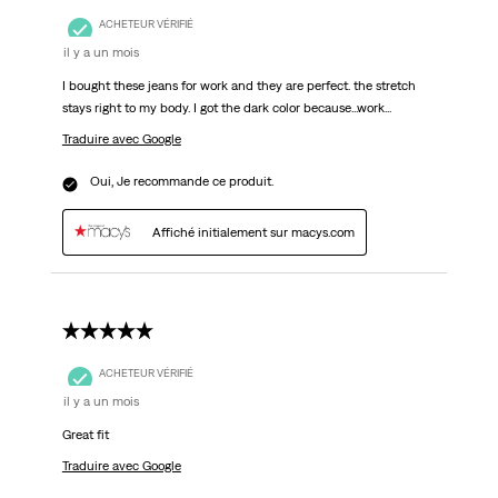
ACHETEUR VÉRIFIÉ
il y a un mois
I bought these jeans for work and they are perfect. the stretch
stays right to my body. I got the dark color because...work...
Traduire avec Google
Oui, Je recommande ce produit.
Affiché initialement sur macys.com
5 étoile(s) sur 5.
ACHETEUR VÉRIFIÉ
il y a un mois
Great fit
Traduire avec Google