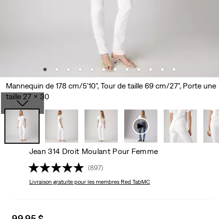
Mannequin de 178 cm/5'10", Tour de taille 69 cm/27", Porte une
taille 27 x 30
Jean 314 Droit Moulant Pour Femme
(897)
Livraison gratuite
pour les membres Red TabMC
Sale
99,95 $