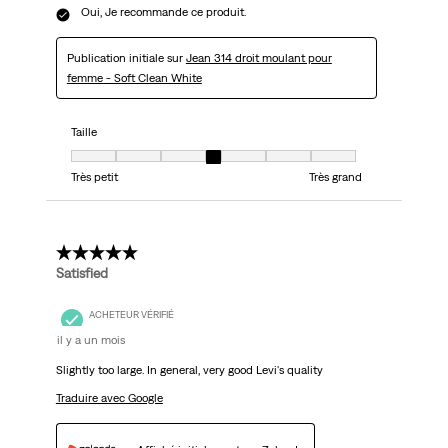
Oui, Je recommande ce produit.
Publication initiale sur
Jean 314 droit moulant pour
femme - Soft Clean White
Taille
Taille, 4 sur 7, où 1 est égal à Très petit et 7 est égal à Très grand
Très petit
Très grand
5 étoile(s) sur 5.
Satisfied
ACHETEUR VÉRIFIÉ
il y a un mois
Slightly too large. In general, very good Levi's quality
Traduire avec Google