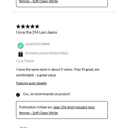
femme - Soft Clean White
5 étoile(s) sur 5.
I love the 314 Levi Jeans
ACHETEUR VÉRIFIÉ
ÉCHANTILLON DU PRODUIT REÇU
il y a 7 jours
I have the same style in about 5 colors. They fit great, are
comfortable - a great value.
Traduire avec Google
Oui, Je recommande ce produit.
Publication initiale sur
Jean 314 droit moulant pour
femme - Soft Clean White