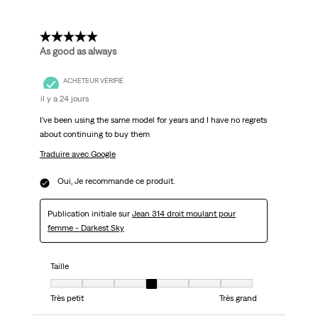
5 étoile(s) sur 5.
As good as always
ACHETEUR VÉRIFIÉ
il y a 24 jours
I’ve been using the same model for years and I have no regrets
about continuing to buy them
Traduire avec Google
Oui, Je recommande ce produit.
Publication initiale sur
Jean 314 droit moulant pour
femme - Darkest Sky
Taille
Taille, 4 sur 7, où 1 est égal à Très petit et 7 est égal à Très grand
Très petit
Très grand