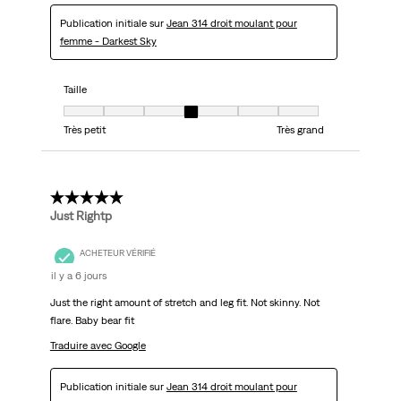
Publication initiale sur
Jean 314 droit moulant pour
femme - Darkest Sky
Taille
Taille, 4 sur 7, où 1 est égal à Très petit et 7 est égal à Très grand
Très petit
Très grand
5 étoile(s) sur 5.
Just Rightp
ACHETEUR VÉRIFIÉ
il y a 6 jours
Just the right amount of stretch and leg fit. Not skinny. Not
flare. Baby bear fit
Traduire avec Google
Publication initiale sur
Jean 314 droit moulant pour