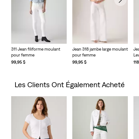
311 Jean filiforme moulant
Jean 318 jambe large moulant
Je
pour femme
pour femme
Le
99,95 $
99,95 $
11
Les Clients Ont Également Acheté
Skip Carousel