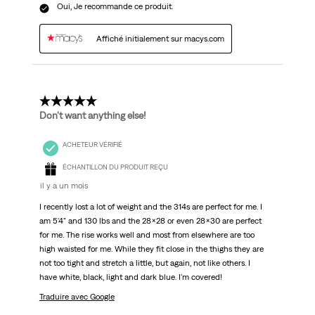
Oui, Je recommande ce produit.
Affiché initialement sur macys.com
5 étoile(s) sur 5.
Don't want anything else!
ACHETEUR VÉRIFIÉ
ÉCHANTILLON DU PRODUIT REÇU
il y a un mois
I recently lost a lot of weight and the 314s are perfect for me. I
am 5'4" and 130 lbs and the 28x28 or even 28x30 are perfect
for me. The rise works well and most from elsewhere are too
high waisted for me. While they fit close in the thighs they are
not too tight and stretch a little, but again, not like others. I
have white, black, light and dark blue. I'm covered!
Traduire avec Google