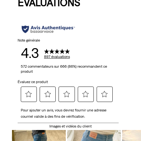
ÉVALUATIONS
Note générale
4.3
897 évaluations
572 commentateurs sur 666 (86%) recommandent ce
produit
Évaluez ce produit
Sélectionnez
Sélectionnez
Sélectionnez
Sélectionnez
Sélectionnez
Pour ajouter un avis, vous devrez fournir une adresse
pour
pour
pour
pour
pour
courriel valide à des fins de vérification.
évaluer
évaluer
évaluer
évaluer
évaluer
l'article
l'article
l'article
l'article
l'article
Images et vidéos du client
à
à
à
à
à
1
2
3
4
5