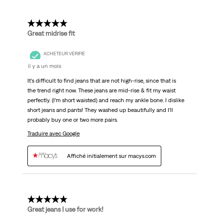
5 étoile(s) sur 5.
Great midrise fit
ACHETEUR VÉRIFIÉ
il y a un mois
It’s difficult to find jeans that are not high-rise, since that is
the trend right now. These jeans are mid-rise & fit my waist
perfectly. (I’m short waisted) and reach my ankle bone. I dislike
short jeans and pants! They washed up beautifully and I’ll
probably buy one or two more pairs.
Traduire avec Google
Affiché initialement sur macys.com
5 étoile(s) sur 5.
Great jeans I use for work!