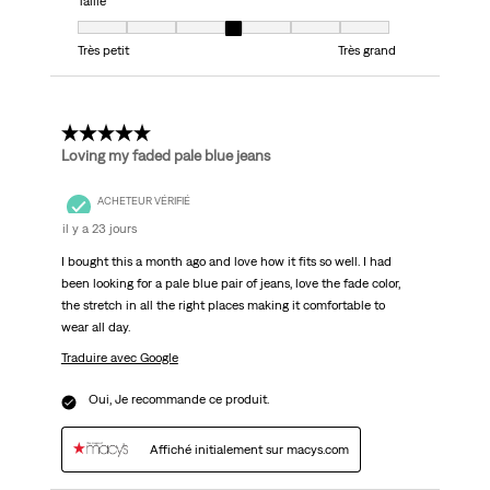
Taille
Taille, 4 sur 7, où 1 est égal à Très petit et 7 est égal à Très grand
Très petit
Très grand
5 étoile(s) sur 5.
Loving my faded pale blue jeans
ACHETEUR VÉRIFIÉ
il y a 23 jours
I bought this a month ago and love how it fits so well. I had
been looking for a pale blue pair of jeans, love the fade color,
the stretch in all the right places making it comfortable to
wear all day.
Traduire avec Google
Oui, Je recommande ce produit.
Affiché initialement sur macys.com