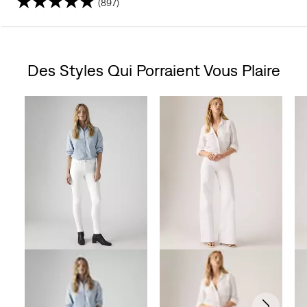
(897)
4.3
étoile(s)
Des Styles Qui Porraient Vous Plaire
sur
Skip Carousel
5.
897
évaluations