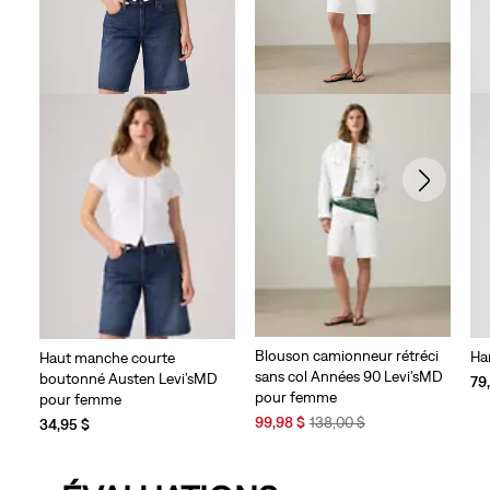
Blouson camionneur rétréci
Har
Haut manche courte
sans col Années 90 Levi’sMD
boutonné Austen Levi’sMD
79
pour femme
pour femme
Sale
Original
99,98 $
138,00 $
34,95 $
Price
Price
is
was