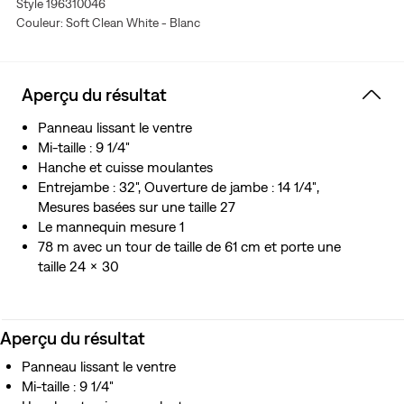
Style 196310046
Le caractère authentique du denim est rehaussé
Couleur: Soft Clean White - Blanc
d’extensibilité super-douce. Un jean qui vous fera voir
des étoiles. C’est ça, l’effet Levi’sMD Stellar Stretch.
Grâce à son excellente résilience intégrée, il met vos
courbes en valeur et bouge avec vous, sans pocher,
Aperçu du résultat
partout et par tout temps.
Panneau lissant le ventre
Mi-taille : 9 1/4"
Hanche et cuisse moulantes
Entrejambe : 32", Ouverture de jambe : 14 1/4″,
Mesures basées sur une taille 27
Le mannequin mesure 1
78 m avec un tour de taille de 61 cm et porte une
taille 24 x 30
Aperçu du résultat
Panneau lissant le ventre
Mi-taille : 9 1/4"