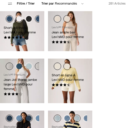
Filtre
/ Trier
Trier par
Recommandés
281 Articles
Short Joli thorax
Levi'sᴹᴰ Premium
Levi’sMD pour femme
Jean ample bas
Levi’sMD pour femme
(98)
88,00 $
(475)
128,00 $
Levi'sᴹᴰ Premium
Short en ligne A
Jean Joli thorax jambe
Levi’sMD pour femme
large Levi’sMD pour
(273)
femme
59,95 $
(804)
118,00 $
Bestseller
Bestseller