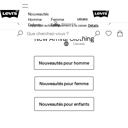
Nouveautés
S.
15 % DE RABAIS SUR VOTRE PREMIÈRE COMMANDE
Détails
Homme
Femme
40 % DE RABAIS ADDITIONNEL SUR LES SOLDES.
Rejoindre
Enfants
Solde
Appliqué automatiquement à la caisse.
Détails
maintenant
Rejoindre
New Arrival Clothing
maintenant
Canada
Canada
Nouveautés pour homme
Nouveautés pour femme
Nouveautés pour enfants