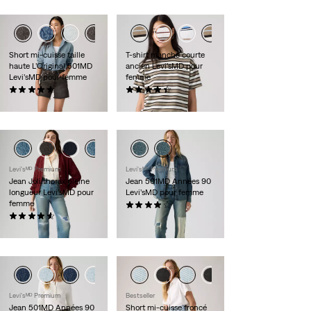
Short mi-cuisse taille
T-shirt manche courte
haute L’Original 501MD
ancien Levi’sMD pour
Levi’sMD pour femme
femme
(227)
(61)
88,00 $
30,00 $
Levi'sᴹᴰ Premium
Levi'sᴹᴰ Premium
Jean Joli thorax pleine
Jean 501MD Années 90
longueur Levi’sMD pour
Levi’sMD pour femme
femme
(462)
(305)
118,00 $
118,00 $ -
138,00 $
Levi'sᴹᴰ Premium
Bestseller
Jean 501MD Années 90
Short mi-cuisse froncé