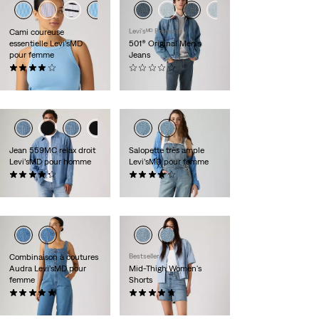
Cami coureuse
Levi'sᴹᴰ Premium
essentielle Levi’sMD
501® Original Men's
pour femme
Jeans
(39)
(0)
25,00 $
118,00 $
Jean 559MC relax droit
Salopette très ample
Levi’sMD pour homme
Levi’sMD pour femme
(371)
(30)
89,95 $
148,00 $
Combinaison à coutures
Bestseller
Audra Levi’sMD pour
Mid-Thigh Women's
femme
Shorts
(1)
(44)
119,95 $
88,00 $