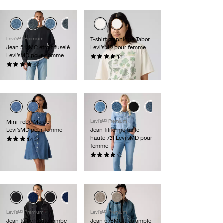
Levi'sᴹᴰ Premium
T-shirt graphique Tabor
Jean 512MC étroit fuselé
Levi’sMD pour femme
Levi’sMD pour homme
(7)
(154)
35,00 $
118,00 $
Mini-robe Mercer
Levi'sᴹᴰ Premium
Levi’sMD pour femme
Jean filiforme taille
haute 721 Levi’sMD pour
(11)
femme
79,95 $
(143)
118,00 $
Levi'sᴹᴰ Premium
Levi'sᴹᴰ Premium
Jean taille haute jambe
Jean 578MC très ample