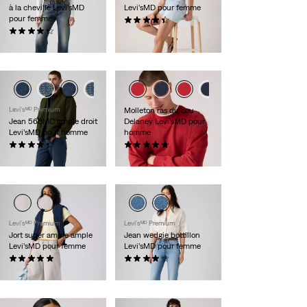
à la cheville Levi’sMD
Levi’sMD pour femme
pour femme
(360)
(237)
69,95 $
118,00 $
Levi'sᴹᴰ Premium
Molleton ras du cou
Jean 568MC ample droit
Delaney Levi’sMD pour
Levi’sMD pour homme
homme
(386)
(4)
118,00 $
64,95 $
Levi'sᴹᴰ Premium
Levi'sᴹᴰ Premium
Jort super ample ample
Jean wedgie bottillon
Levi’sMD pour femme
Levi’sMD pour femme
(48)
(363)
98,00 $
118,00 $