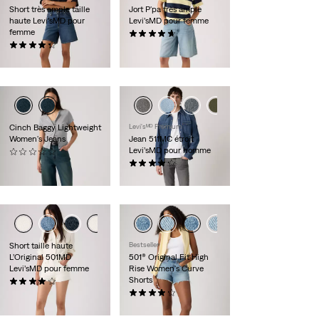
Short très ample taille
Jort P'pa très ample
haute Levi’sMD pour
Levi’sMD pour femme
femme
(187)
(139)
88,00 $
88,00 $
Cinch Baggy Lightweight
Levi'sᴹᴰ Premium
Women's Jeans
Jean 511MC étroit
Levi’sMD pour homme
(0)
99,95 $
(249)
118,00 $
Short taille haute
Bestseller
L’Original 501MD
501® Original Fit High
Levi’sMD pour femme
Rise Women's Curve
Shorts
(511)
88,00 $
(112)
88,00 $