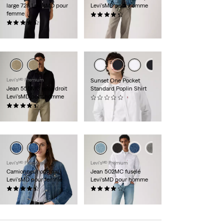
large 728 Levi’sMD pour
Levi’sMD pour homme
femme
(290)
(243)
118,00 $
118,00 $
Levi'sᴹᴰ Premium
Sunset One Pocket
Jean 555MC relax droit
Standard Poplin Shirt
Levi’sMD pour homme
(0)
(195)
88,00 $
118,00 $
Levi'sᴹᴰ Premium
Levi'sᴹᴰ Premium
Camionneur original
Jean 502MC fuselé
Levi'sMD pour femme
Levi’sMD pour homme
(190)
(194)
118,00 $
118,00 $