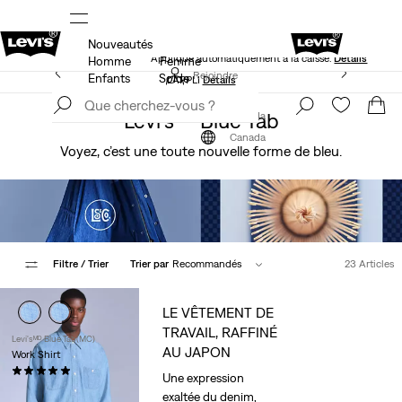
Nouveautés
NS
50 % DE RABAIS ADDITIONNEL SUR LES SOLDES.
Appliqué automatiquement à la caisse.
Détails
Homme
Femme
LE MEILLEUR DE LEVI'SMD – MAINTENANT DANS
Rejoindre
Enfants
Solde
L’APPLI
Détails
maintenant
Rejoindre
Levi'sᴹᴰ Blue Tab
maintenant
Canada
Canada
Voyez, c’est une toute nouvelle forme de bleu.
Filtre
/ Trier
Trier par
Recommandés
23 Articles
LE VÊTEMENT DE
TRAVAIL, RAFFINÉ
Levi'sᴹᴰ Blue Tab(MC)
AU JAPON
Work Shirt
(7)
Une expression
218,00 $
exaltée du denim,