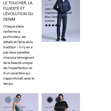
LE TOUCHER, LA
Levi'sᴹᴰ Blue Tab(MC)
FLUIDITÉ ET
Jean 505MC
Traditionnel Levi'sMD
L’ÉVOLUTION DU
Blue TabMC pour
DENIM
homme
(20)
Chaque pièce
268,00 $
renferme la
profondeur, les
détails et l'âme de la
tradition - il n'y en a
pas deux pareilles,
chacune témoignant
de la beauté unique
de l'imperfection et
d’un caractère qui
s'approfondit avec le
temps.
Levi'sᴹᴰ Blue Tab(MC)
Levi'sᴹᴰ Blue Tab(MC)