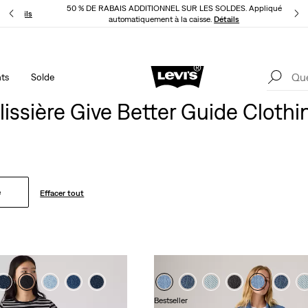
50 % DE RABAIS ADDITIONNEL SUR LES SOLDES. Appliqué
LI
Détails
automatiquement à la caisse.
Détails
ts
Solde
LE MEILLEUR DE LEVI'SMD – MAINTENANT DANS L’APPLI
Détails
lissière Give Better Guide Clothi
e
Effacer tout
Bestseller