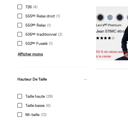
726
(4)
555ᴹᶜ Relax droit
(1)
550ᴹᶜ Relax
(1)
Levi'sᴹᴰ Premium
Jean 511MC étroi
505ᴹᶜ traditionnel
(2)
(287)
502ᴹᶜ Fuselé
(1)
Sale
75,98 $ -
82,98 $
Price
50 % de rabais addit
Afficher moins
Range
à la caisse
is
Hauteur De Taille
Taille haute
(29)
Taille basse
(6)
Mi-taille
(12)