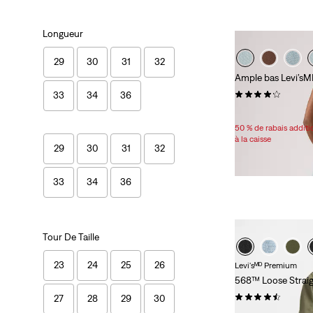
Longueur
29
30
31
32
Ample bas Levi’s
(954)
33
34
36
Sale
70,98 $ -
107,98 $
Price
50 % de rabais addit
Range
à la caisse
29
30
31
32
is
33
34
36
Tour De Taille
23
24
25
26
Levi'sᴹᴰ Premium
568™ Loose Straig
(86)
27
28
29
30