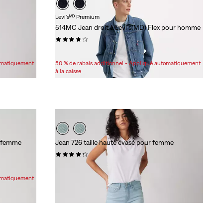
Levi'sᴹᴰ Premium
514MC Jean droit à Levi's(MD) Flex pour homme
(110)
Sale
Original
76,98 $
108,00 $
Price
Price
tomatiquement
50 % de rabais additionnel - Appliqué automatiquement
is
was
à la caisse
r femme
Jean 726 taille haute évasé pour femme
(521)
99,95 $
tomatiquement