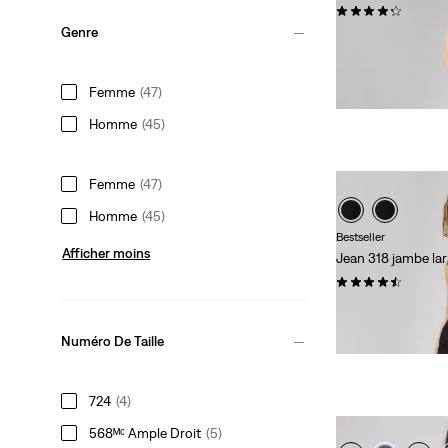
(676)
Genre
99,95 $
Femme
(47)
Homme
(45)
Femme
(47)
Homme
(45)
Bestseller
Afficher moins
Jean 318 jambe l
(1123)
99,95 $
Numéro De Taille
724
(4)
568ᴹᶜ Ample Droit
(5)