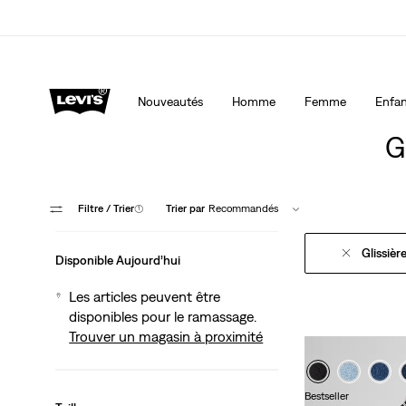
LE MEILLEUR DE LEVI'SMD – MAINTENANT DANS L’APP
Nouveautés
Homme
Femme
Enfan
G
Filtre
/ Trier
(1)
Trier par
Recommandés
Glissièr
Disponible Aujourd’hui
Les articles peuvent être
disponibles pour le ramassage.
Trouver un magasin à proximité
Bestseller