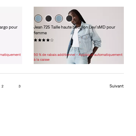
Cargo pour
Jean 725 Taille haute bottillon Levi'sMD pour
femme
(1209)
Sale
Original
69,98 $
99,95 $
Price
Price
tomatiquement
50 % de rabais additionnel - Appliqué automatiquement
is
was
à la caisse
Suivant
2
3