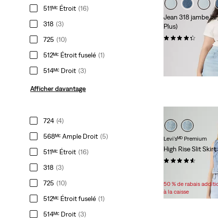
511ᴹᶜ Étroit
(16)
Jean 318 jambe lar
318
(3)
Plus)
(258)
725
(10)
99,95 $
512ᴹᶜ Étroit fuselé
(1)
514ᴹᶜ Droit
(3)
Afficher davantage
724
(4)
568ᴹᶜ Ample Droit
(5)
Levi'sᴹᴰ Premium
High Rise Slit Skirt
511ᴹᶜ Étroit
(16)
(51)
318
(3)
Sale
Original
76,98 $
118,00 $
Price
Price
725
(10)
50 % de rabais addit
is
was
à la caisse
512ᴹᶜ Étroit fuselé
(1)
514ᴹᶜ Droit
(3)