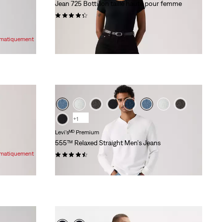
Jean 725 Bottillon taille haute pour femme
(1224)
118,00 $
tomatiquement
+1
Levi'sᴹᴰ Premium
555™ Relaxed Straight Men's Jeans
tomatiquement
(217)
118,00 $