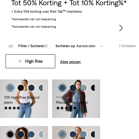
Tot 50% Korting + Tot 10% Korting%*
+ Extra 10% korting voor Red Tab™ members.
*Voorwaarden zijn van toepassing.
*Voorwaarden zijn van toepassing.
Filter
/ Sorteren
(1)
Sorteren op
Aanbevolen
7 Artikelen
High Rise
Alles wissen
725 High Rise Bootcut
New Style
jeans
Ribcage Flare jeans
(561)
(1)
€ 119,95
€ 129,95
+2