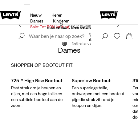
Nieuw
Heren
 op
Sale: tot 50% + extra 10% korting*
Meer details
Dames
Kinderen
Levi's App. Het beste van Levi’s®, speciaal voor jou op
Meld je nu aan
Sale: Tot 50% korting
maat gemaakt.
Meer details
Meld je nu aan
Netherlands
Kleding
Dames
Jeans
Bootcut
Netherlands
Dames
SHOPPEN OP BOOTCUT FIT:
Skip Carousel
725™ High Rise Bootcut
Superlow Bootcut
31
Past strak om je heupen en
Een superlage taille,
Ee
dijen, met een hoge taille en
ontworpen met een bootcut-
vo
een subtiele bootcut aan de
pijp die strak zit rond je
mid
zoom.
heupen en dijen.
ee
dat
doe