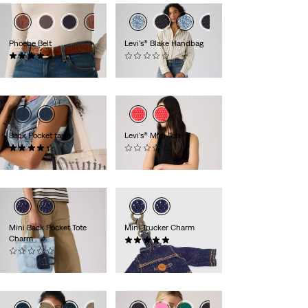
Phoebe Belt
Levi's® Blake Handbag
(40)
(0)
€ 49,95
€ 54,95
Back Pocket tasje
Levi's® Mini Tote
(15)
(0)
€ 10,00
€ 29,95
Mini Back Pocket Tote
Mini Trucker Charm
Charm
(2)
(0)
€ 16,95
€ 16,95