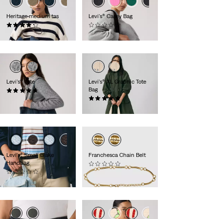
Heritage medium tas
Levi's® Casey Bag
(10)
(0)
€ 54,95
€ 49,95
Levi's® Tote
Levi's® XL Graphic Tote
Bag
(3)
€ 44,95
(4)
€ 54,95
Levi's® Small Blake
Franchesca Chain Belt
Handbag
(0)
(0)
€ 74,95
€ 44,95