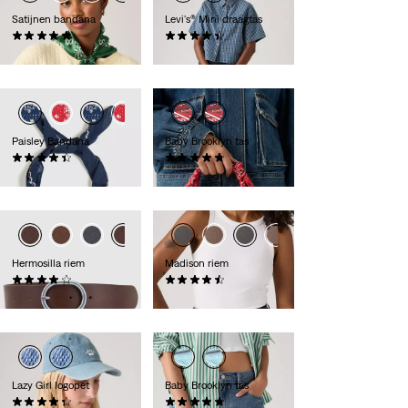
Satijnen bandana
Levi's® Mini draagtas
(5)
(17)
€ 24,95
€ 34,95
Paisley Bandana
Baby Brooklyn tas
(74)
(26)
€ 14,95
€ 39,95
Hermosilla riem
Madison riem
(89)
(27)
€ 29,95
€ 39,95
Lazy Girl logopet
Baby Brooklyn tas
(20)
(31)