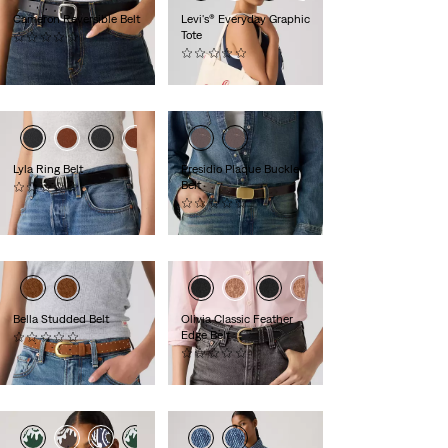
Cameron Reversible Belt
Levi's® Everyday Graphic
Tote
(0)
€ 59,95
(0)
€ 29,95
Lyla Ring Belt
Presidio Plaque Buckle
Belt
(0)
€ 59,95
(0)
€ 54,95
Bella Studded Belt
Olivia Classic Feather
Edge Belt
(0)
€ 69,95
(0)
€ 54,95