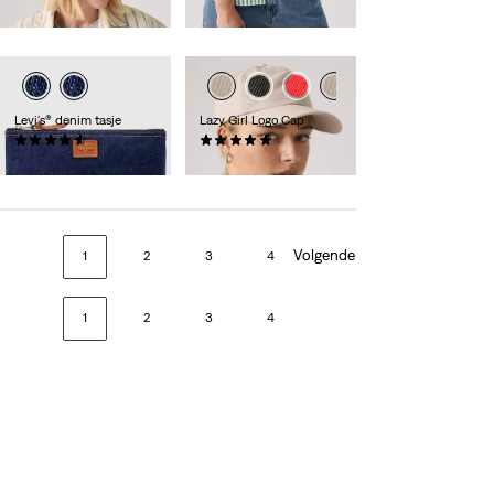
€ 29,95
€ 39,95
Levi's® denim tasje
Lazy Girl Logo Cap
(37)
(3)
€ 29,95
€ 24,95
Volgende
1
2
3
4
1
2
3
4