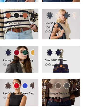
Noe Wide Belt
Levi's® Emerson
Shoulder Bag
(0)
€ 49,95
(0)
€ 64,95
Harley Small Barrel Bag
Mini 501® Charm
(0)
(0)
€ 39,95
€ 16,95
Levi's® Small Casey Bag
Rectangle Buckle Belt
(0)
(14)
€ 39,95
€ 39,95