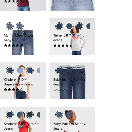
(2)
€ 39,95
€ 54,95
My First Jeans voor
Tiener 511™ Slim Fit
baby’s
Jeans
(2)
(78)
€ 44,95
€ 39,95
Kinderen 710™
Baby Skinny Pull On
Superskinny Jeans
Jeans
(38)
(0)
€ 34,95
€ 39,95
Kinderen 511™ Slim Fit
Baby Pull-On Skinny
Jeans
Jeans