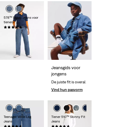
578™ Baggy Jeans voor
tieners
(22)
€ 49,95
Jeansgids voor
jongens
De juiste fit is overal.
Vind hun pasvorm
Teenager Wide Leg
Tiener 510™ Skinny Fit
Jeans
Jeans
(10)
(48)