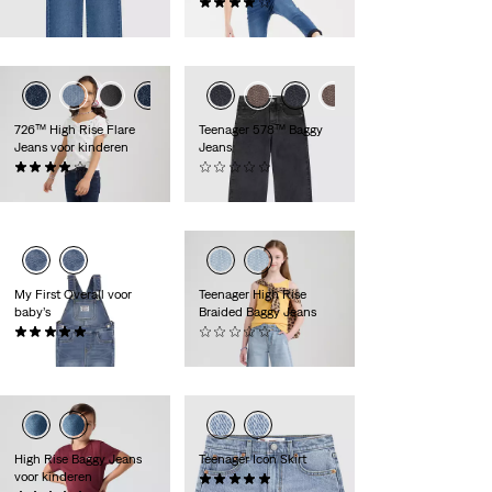
€ 44,95
(34)
€ 39,95
726™ High Rise Flare
Teenager 578™ Baggy
Jeans voor kinderen
Jeans
(8)
(0)
€ 44,95
€ 49,95
My First Overall voor
Teenager High Rise
baby’s
Braided Baggy Jeans
(4)
(0)
€ 54,95
€ 59,95
High Rise Baggy Jeans
Teenager Icon Skirt
voor kinderen
(1)