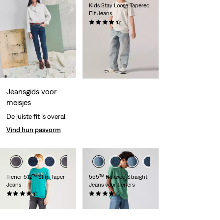
Kids Stay Loose Tapered
Fit Jeans
(12)
€ 44,95
Jeansgids voor
meisjes
De juiste fit is overal.
Vind hun pasvorm
Tiener 512™ Slim Taper
555™ Relaxed Straight
Jeans
Jeans voor tieners
(49)
(6)
€ 49,95
€ 49,95