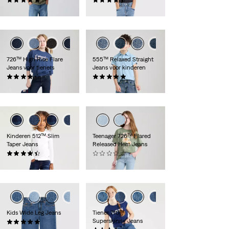
(2)
(31)
€ 49,95
€ 34,95
726™ High Rise Flare
555™ Relaxed Straight
Jeans voor tieners
Jeans voor kinderen
(27)
(1)
€ 49,95
€ 44,95
Kinderen 512™ Slim
Teenager 726™ Flared
Taper Jeans
Released Hem Jeans
(42)
(0)
€ 35,00
€ 59,95
Kids Wide Leg Jeans
Tiener 710™
Superskinny Jeans
(2)