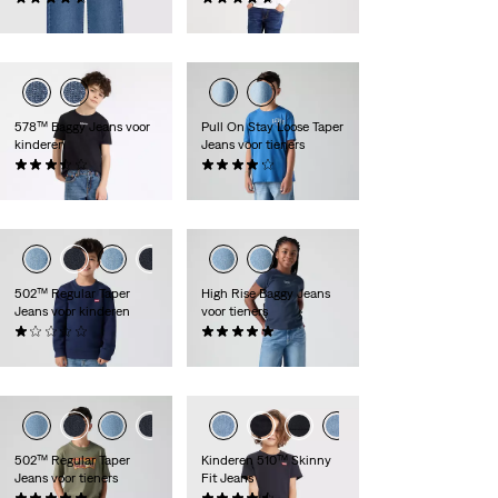
€ 49,95
€ 39,95
578™ Baggy Jeans voor
Pull On Stay Loose Taper
kinderen
Jeans voor tieners
(4)
(8)
€ 44,95
€ 49,95
502™ Regular Taper
High Rise Baggy Jeans
Jeans voor kinderen
voor tieners
(1)
(5)
€ 44,95
€ 59,95
502™ Regular Taper
Kinderen 510™ Skinny
Jeans voor tieners
Fit Jeans