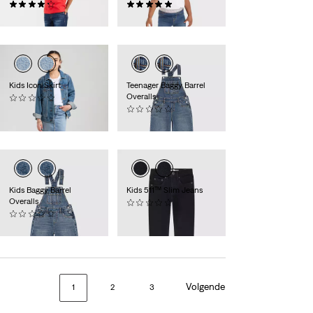
(76)
(3)
€ 34,95
€ 39,95
Kids Icon Skirt
Teenager Baggy Barrel
Overalls
(0)
€ 34,95
(0)
€ 69,95
Kids Baggy Barrel
Kids 511™ Slim Jeans
Overalls
(0)
(0)
€ 34,95
€ 64,95
Volgende
1
2
3