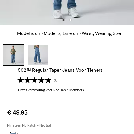
Model is cm/Model is, taille cm/Waist, Wearing Size
502™ Regular Taper Jeans Voor Tieners
(2)
Gratis verzending
voor Red Tab™ Members
Sale
€ 49,95
price
is
Nineteen No Patch - Neutral