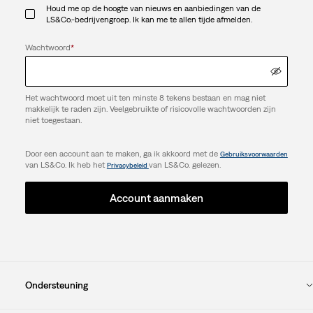
Houd me op de hoogte van nieuws en aanbiedingen van de
LS&Co.-bedrijvengroep. Ik kan me te allen tijde afmelden.
Wachtwoord
*
Het wachtwoord moet uit ten minste 8 tekens bestaan en mag niet
makkelijk te raden zijn. Veelgebruikte of risicovolle wachtwoorden zijn
niet toegestaan.
Door een account aan te maken, ga ik akkoord met de
Gebruiksvoorwaarden
van LS&Co. Ik heb het
van LS&Co. gelezen.
Privacybeleid
Account aanmaken
Ondersteuning