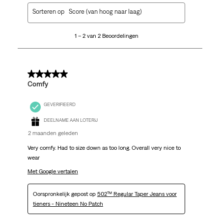
1
Sorteren op
Score (van hoog naar laag)
tot
2
1 – 2 van 2 Beoordelingen
van
2
Beoordelingen.
5 van 5 sterren.
Comfy
GEVERIFIEERD
DEELNAME AAN LOTERIJ
2 maanden geleden
Very comfy. Had to size down as too long. Overall very nice to
wear
Met Google vertalen
Oorspronkelijk gepost op
502™ Regular Taper Jeans voor
tieners - Nineteen No Patch