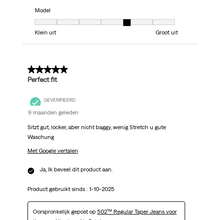
Model
Model, 5 van 7, waarbij 1 gelijk is aan Klein uit en 7 gelijk is aan Groot uit
Klein uit
Groot uit
5 van 5 sterren.
Perfect fit
GEVERIFIEERD
9 maanden geleden
Sitzt gut, locker, aber nicht baggy, wenig Stretch u gute
Waschung
Met Google vertalen
Ja, Ik beveel dit product aan.
Product gebruikt sinds :
1-10-2025
Oorspronkelijk gepost op
502™ Regular Taper Jeans voor