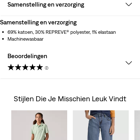
Samenstelling en verzorging
Samenstelling en verzorging
69% katoen, 30% REPREVE® polyester, 1% elastaan
Machinewasbaar
Beoordelingen
(2)
5.0
van
Stijlen Die Je Misschien Leuk Vindt
de
Skip Carousel
5
sterren.
2