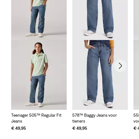
beoordelingen
Teenager 505™ Regular Fit
578™ Baggy Jeans voor
55
Jeans
tieners
vo
€ 49,95
€ 49,95
€ 