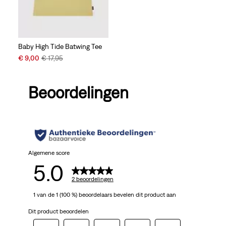
Baby High Tide Batwing Tee
Sale
Original
€ 9,00
€ 17,95
Price
Price
is
was
Beoordelingen
Algemene score
5.0
2 beoordelingen
1 van de 1 (100 %) beoordelaars bevelen dit product aan
Dit product beoordelen