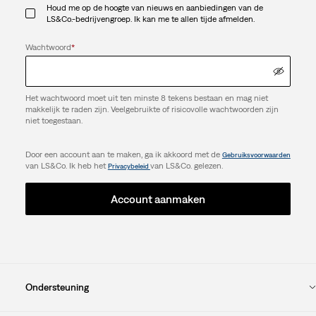
Houd me op de hoogte van nieuws en aanbiedingen van de
LS&Co.-bedrijvengroep. Ik kan me te allen tijde afmelden.
Wachtwoord
*
Het wachtwoord moet uit ten minste 8 tekens bestaan en mag niet
makkelijk te raden zijn. Veelgebruikte of risicovolle wachtwoorden zijn
niet toegestaan.
Door een account aan te maken, ga ik akkoord met de
Gebruiksvoorwaarden
van LS&Co. Ik heb het
van LS&Co. gelezen.
Privacybeleid
Account aanmaken
Ondersteuning