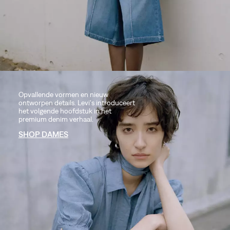
Opvallende vormen en nieuw
ontworpen details. Levi's introduceert
het volgende hoofdstuk in het
premium denim verhaal.
SHOP DAMES