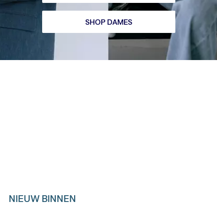
SHOP DAMES
Blue Tab™ Is Onze Meest
Hoogwaardige, Op Design Gerichte
Collectie Die Het Beste Van Traditie
Combineert Met De Toekomst Van
Innovatie Op Het Gebied Van
Denim.
NIEUW BINNEN
Skip Carousel