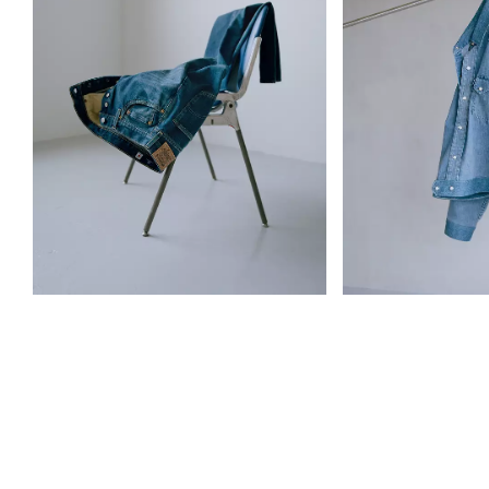
BLUE TAB™: MEER DAN ALLEEN
DE GESCHIEDENIS
DENIM
DENIM
Kom meer te weten over Blue Tab™
Ontdek het verhaal
van onze Design Director.
exclusieve collectie
NEEM EEN KIJKJE
NEEM EEN KIJKJE