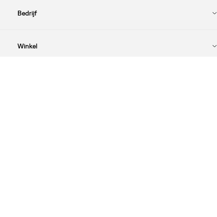
Bedrijf
Winkel
Juridisch
Onze Merken
DOWNLOAD DE LEVI'S® APP
Cookie Preferences