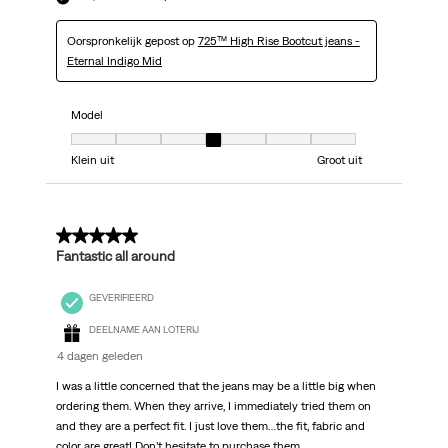
Oorspronkelijk gepost op
725™ High Rise Bootcut jeans -
Eternal Indigo Mid
Model
Model, 4 van 7, waarbij 1 gelijk is aan Klein uit en 7 gelijk is aan Groot uit
Klein uit
Groot uit
5 van 5 sterren.
Fantastic all around
GEVERIFIEERD
DEELNAME AAN LOTERIJ
4 dagen geleden
I was a little concerned that the jeans may be a little big when
ordering them. When they arrive, I immediately tried them on
and they are a perfect fit. I just love them…the fit, fabric and
color are great! Don’t hesitate to purchase them.