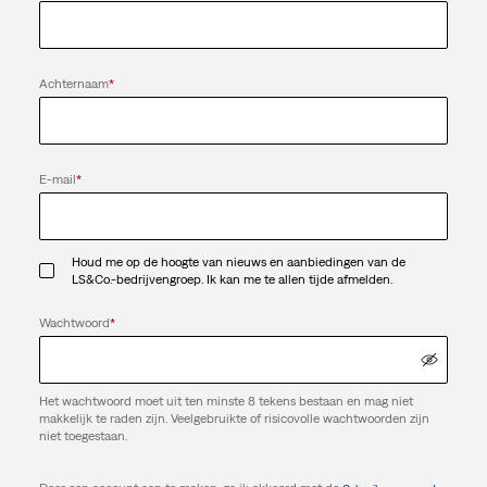
Achternaam
*
E-mail
*
Houd me op de hoogte van nieuws en aanbiedingen van de
LS&Co.-bedrijvengroep. Ik kan me te allen tijde afmelden.
Wachtwoord
*
Het wachtwoord moet uit ten minste 8 tekens bestaan en mag niet
makkelijk te raden zijn. Veelgebruikte of risicovolle wachtwoorden zijn
niet toegestaan.