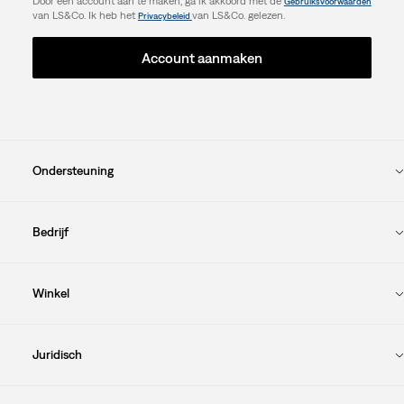
Door een account aan te maken, ga ik akkoord met de
Gebruiksvoorwaarden
van LS&Co. Ik heb het
van LS&Co. gelezen.
Privacybeleid
Account aanmaken
Ondersteuning
Bedrijf
Winkel
Juridisch