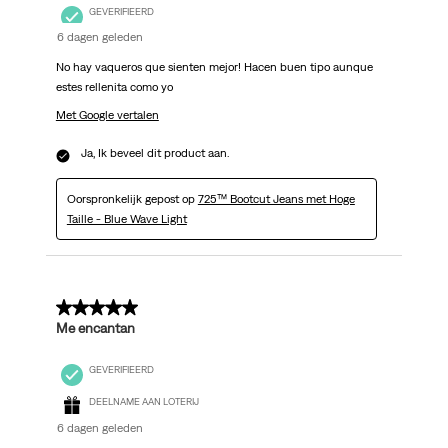
GEVERIFIEERD
6 dagen geleden
No hay vaqueros que sienten mejor! Hacen buen tipo aunque
estes rellenita como yo
Met Google vertalen
Ja, Ik beveel dit product aan.
Oorspronkelijk gepost op
725™ Bootcut Jeans met Hoge
Taille - Blue Wave Light
5 van 5 sterren.
Me encantan
GEVERIFIEERD
DEELNAME AAN LOTERIJ
6 dagen geleden