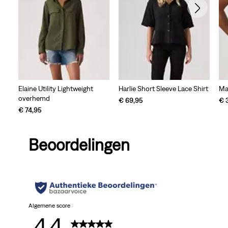
Ma
Elaine Utility Lightweight
Harlie Short Sleeve Lace Shirt
overhemd
€ 
€ 69,95
€ 74,95
Beoordelingen
Algemene score
4.4