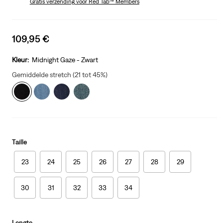
Gratis verzending
voor Red Tab™ Members
Sale
109,95 €
price
is
Kleur:
Midnight Gaze - Zwart
Gemiddelde stretch (21 tot 45%)
Taille
23
24
25
26
27
28
29
30
31
32
33
34
Lengte