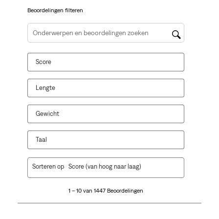
vragenformulier.
vragenformulier.
vragenformulier.
vragenformulier.
vragenformulier.
Beoordelingen filteren
Onderwerpen en beoordelingen zoeken per regio
Score
Lengte
Gewicht
Taal
1
Sorteren op
Score (van hoog naar laag)
tot
10
1 – 10 van 1447 Beoordelingen
van
1447
Beoordelingen.