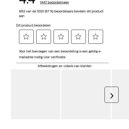
1447 beoordelingen
883 van de 1020 (87 %) beoordelaars bevelen dit product
aan
Dit product beoordelen
Selecteer
Selecteer
Selecteer
Selecteer
Selecteer
Voor het toevoegen van een beoordeling is een geldig e-
om
om
om
om
om
mailadres nodig voor verificatie
het
het
het
het
het
artikel
artikel
artikel
artikel
artikel
Afbeeldingen en video's van klanten
te
te
te
te
te
beoordelen
beoordelen
beoordelen
beoordelen
beoordelen
met
met
met
met
met
1
2
3
4
5
Volgen
ster.
sterren.
sterren.
sterren.
sterren.
Hiermee
Hiermee
Hiermee
Hiermee
Hiermee
open
open
open
open
open
je
je
je
je
je
een
een
een
een
een