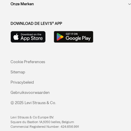
Onze Merken
DOWNLOAD DE LEVI'S® APP
Cookie Preferences
Sitemap
Privacybeleid
Gebruiksvoorwaarden
© 2025 Levi Strauss & Co.
Levi Strauss & Co Europe BV.
Square du Bastion 1A,1050 Ixelles, Belgium
Commercial Registered Number: 424.656.991