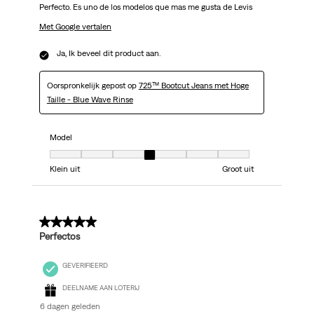
Perfecto. Es uno de los modelos que mas me gusta de Levis
Met Google vertalen
Ja, Ik beveel dit product aan.
Oorspronkelijk gepost op
725™ Bootcut Jeans met Hoge
Taille - Blue Wave Rinse
Model
Model, 4 van 7, waarbij 1 gelijk is aan Klein uit en 7 gelijk is aan Groot uit
Klein uit
Groot uit
5 van 5 sterren.
Perfectos
GEVERIFIEERD
DEELNAME AAN LOTERIJ
6 dagen geleden