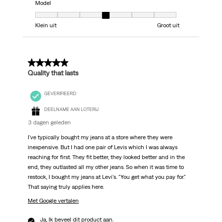
Model
Model, 4 van 7, waarbij 1 gelijk is aan Klein uit en 7 gelijk is aan Groot uit
Klein uit
Groot uit
5 van 5 sterren.
Quality that lasts
GEVERIFIEERD
DEELNAME AAN LOTERIJ
3 dagen geleden
I've typically bought my jeans at a store where they were
inexpensive. But I had one pair of Levis which I was always
reaching for first. They fit better, they looked better and in the
end, they outlasted all my other jeans. So when it was time to
restock, I bought my jeans at Levi's. "You get what you pay for."
That saying truly applies here.
Met Google vertalen
Ja, Ik beveel dit product aan.