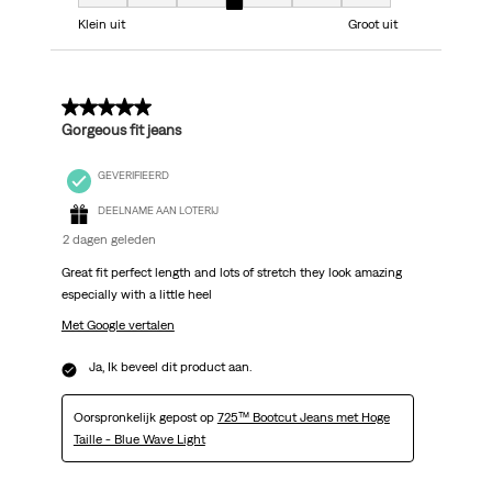
Model, 4 van 7, waarbij 1 gelijk is aan Klein uit en 7 gelijk is aan Groot uit
Klein uit
Groot uit
5 van 5 sterren.
Gorgeous fit jeans
GEVERIFIEERD
DEELNAME AAN LOTERIJ
2 dagen geleden
Great fit perfect length and lots of stretch they look amazing
especially with a little heel
Met Google vertalen
Ja, Ik beveel dit product aan.
Oorspronkelijk gepost op
725™ Bootcut Jeans met Hoge
Taille - Blue Wave Light