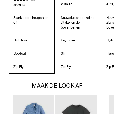
€ 129,95
€ 129
€ 109,95
Slank op de heupen en
Nauwsluitend rond het
Nauw
dij
zitvlak en de
zitvl
bovenbenen
bov
High Rise
High Rise
High
Bootcut
Slim
Flar
Zip Fly
Zip Fly
Zip F
MAAK DE LOOK AF