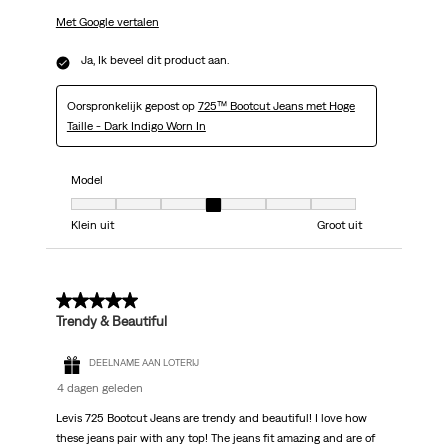
Met Google vertalen
Ja, Ik beveel dit product aan.
Oorspronkelijk gepost op
725™ Bootcut Jeans met Hoge
Taille - Dark Indigo Worn In
Model
Model, 4 van 7, waarbij 1 gelijk is aan Klein uit en 7 gelijk is aan Groot uit
Klein uit
Groot uit
5 van 5 sterren.
Trendy & Beautiful
DEELNAME AAN LOTERIJ
4 dagen geleden
Levis 725 Bootcut Jeans are trendy and beautiful! I love how
these jeans pair with any top! The jeans fit amazing and are of