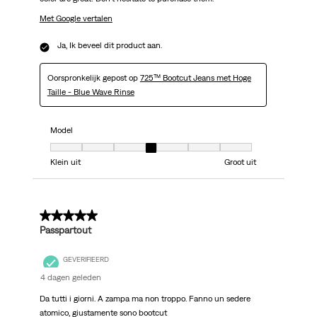
Met Google vertalen
Ja, Ik beveel dit product aan.
Oorspronkelijk gepost op
725™ Bootcut Jeans met Hoge
Taille - Blue Wave Rinse
Model
Model, 4 van 7, waarbij 1 gelijk is aan Klein uit en 7 gelijk is aan Groot uit
Klein uit
Groot uit
5 van 5 sterren.
Passpartout
GEVERIFIEERD
4 dagen geleden
Da tutti i giorni. A zampa ma non troppo. Fanno un sedere
atomico, giustamente sono bootcut