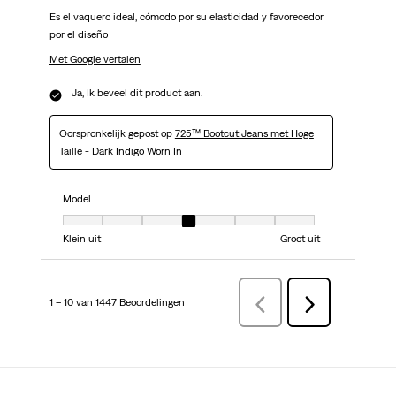
Es el vaquero ideal, cómodo por su elasticidad y favorecedor
por el diseño
Met Google vertalen
Ja, Ik beveel dit product aan.
Oorspronkelijk gepost op
725™ Bootcut Jeans met Hoge
Taille - Dark Indigo Worn In
Model
Model, 4 van 7, waarbij 1 gelijk is aan Klein uit en 7 gelijk is aan Groot uit
Klein uit
Groot uit
1 – 10 van 1447 Beoordelingen
VorigeBeoordelingen
Volgende
Beoordelingen