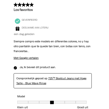
5 van 5 sterren.
Los favoritos
GEVERIFIEERD
DEELNAME AAN LOTERIJ
een dag geleden
Siempre compro este modelo en diferentes colores, no y hay
otro pantalón que te quede tan bien, con botas con tenis, con
francesitas…
Met Google vertalen
Ja, Ik beveel dit product aan.
Oorspronkelijk gepost op
725™ Bootcut Jeans met Hoge
Taille - Blue Wave Rinse
Model
Model, 4 van 7, waarbij 1 gelijk is aan Klein uit en 7 gelijk is aan Groot uit
Klein uit
Groot uit