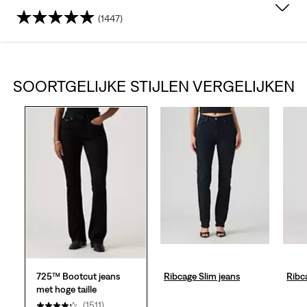
(1447)
4.4
van
SOORTGELIJKE STIJLEN VERGELIJKEN
de
5
sterren.
1447
beoordelingen
725™ Bootcut jeans
Ribcage Slim jeans
Ribc
met hoge taille
(1511)