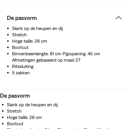
vormvastheid kan hij je rondingen goed volgen en met je
meebewegen, zonder te verzakken of door te hangen,
overal en elke keer weer.
De pasvorm
Kleur die blijft. Dit kledingstuk is gemaakt met Stay Dark-
technologie, wat betekent dat het zijn ware kleur tot 20
Slank op de heupen en dij
wasbeurten behoudt.
Stretch
Hoge taille: 26 cm
Bootcut
Binnenbeenlengte: 81 cm Pijpopening: 45 cm
Afmetingen gebaseerd op maat 27
Ritssluiting
5 zakken
De pasvorm
Slank op de heupen en dij
Stretch
Hoge taille: 26 cm
Bootcut