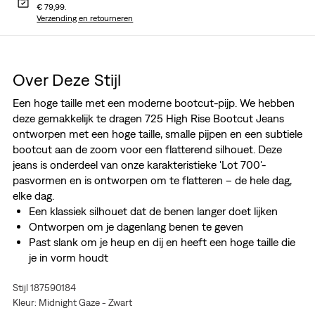
€ 79,99.
Verzending en retourneren
Over Deze Stijl
Een hoge taille met een moderne bootcut-pijp. We hebben
deze gemakkelijk te dragen 725 High Rise Bootcut Jeans
ontworpen met een hoge taille, smalle pijpen en een subtiele
bootcut aan de zoom voor een flatterend silhouet. Deze
jeans is onderdeel van onze karakteristieke 'Lot 700'-
pasvormen en is ontworpen om te flatteren – de hele dag,
elke dag.
Een klassiek silhouet dat de benen langer doet lijken
Ontworpen om je dagenlang benen te geven
Past slank om je heup en dij en heeft een hoge taille die
je in vorm houdt
Authentieke denim met superzachte stretch. Voor een
Stijl 187590184
jeans die je ogen doet stralen. Dat is Levi's® Stellar
Kleur: Midnight Gaze - Zwart
Stretch. Dankzij de uitstekende ingebouwde