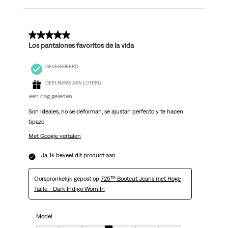
5 van 5 sterren.
Los pantalones favoritos de la vida
GEVERIFIEERD
DEELNAME AAN LOTERIJ
een dag geleden
Son ideales, no se deforman, se ajustan perfecto y te hacen
tipazo
Met Google vertalen
Ja, Ik beveel dit product aan.
Oorspronkelijk gepost op
725™ Bootcut Jeans met Hoge
Taille - Dark Indigo Worn In
Model