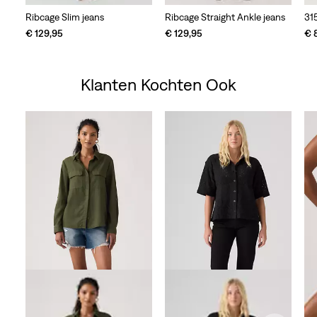
Ribcage Slim jeans
Ribcage Straight Ankle jeans
31
€ 129,95
€ 129,95
€ 
Klanten Kochten Ook
Skip Carousel