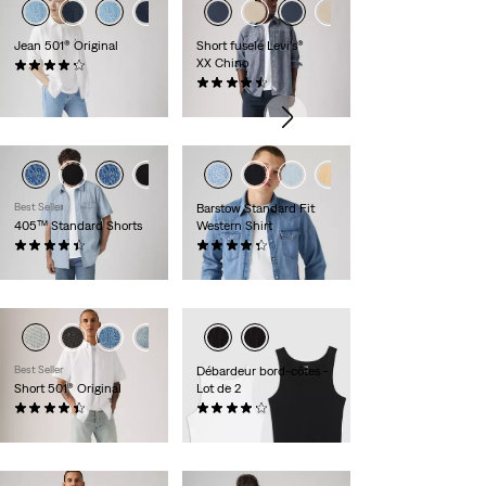
Jean 501® Original
Short fuselé Levi's®
XX Chino
(9331)
110,00 €
(243)
59,00 €
Best Seller
Barstow Standard Fit
405™ Standard Shorts
Western Shirt
(188)
(586)
65,00 €
85,00 €
Best Seller
Débardeur bord-côtes -
Short 501® Original
Lot de 2
(71)
(38)
65,00 €
35,00 €