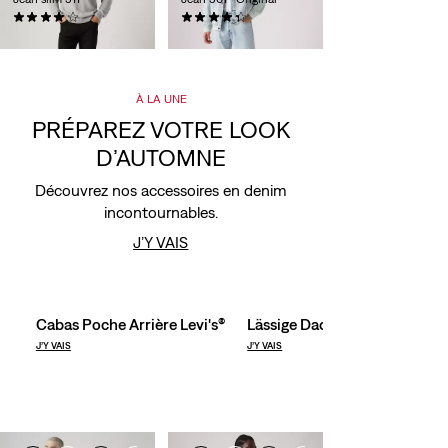
(3026)
(421)
110,00 €
120,00 €
À LA UNE
PRÉPAREZ VOTRE LOOK
D’AUTOMNE
Découvrez nos accessoires en denim
incontournables.
Skip Carousel
J’Y VAIS
Cabas Poche Arrière Levi's®
Lässige Dad Cap
J’Y VAIS
J’Y VAIS