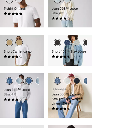
T-shirt Original
Jean 568™ Loose
Straight
(24)
35,00 €
(370)
110,00 €
Short Carrier cargo
Short 468™ Stay Loose
(602)
(80)
59,00 €
65,00 €
Jean 565™ Loose
Lightweight
Straight
Jean 555™ Relaxed
Straight Lightweight
(643)
Linen+ Denim
69,00 €
(374)
120,00 €