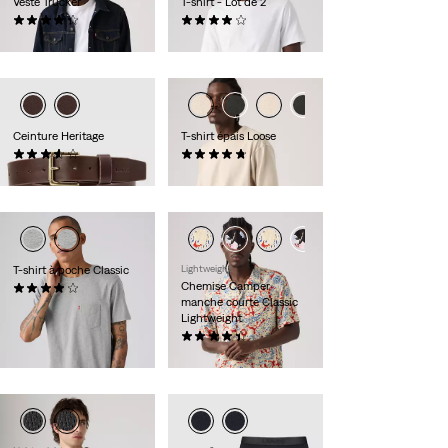
Veste Trucker
T-shirt - Lot de 2
(262)
(225)
130,00 €
39,00 €
Ceinture Heritage
T-shirt épais Loose
(37)
(32)
59,00 €
39,00 €
T-shirt à poche Classic
Lightweight
Chemise Camper
(170)
manche courte Classic
29,00 €
Lightweight
(49)
55,00 €