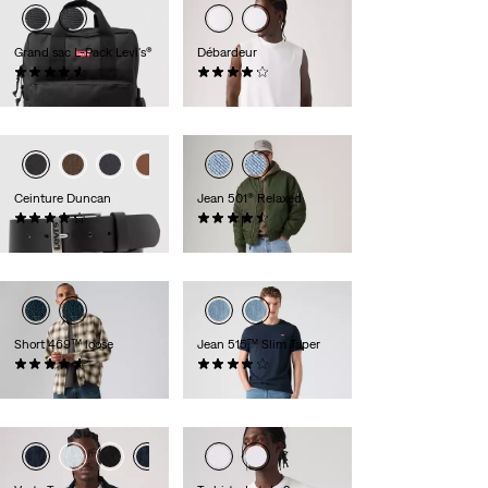
Grand sac L-Pack Levi's®
Débardeur
(128)
(8)
55,00 €
25,00 €
Ceinture Duncan
Jean 501® Relaxed
(278)
(89)
35,00 €
120,00 €
Short 469™ loose
Jean 515™ Slim Taper
(265)
(323)
55,00 €
79,00 €