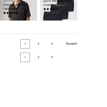
Lightweight
Levi's® Mel Boxer Brief -
Chemise-gilet Camp
3 pack
Lightweight
(8)
(8)
37,00 €
69,00 €
Suivant
1
2
3
1
2
3