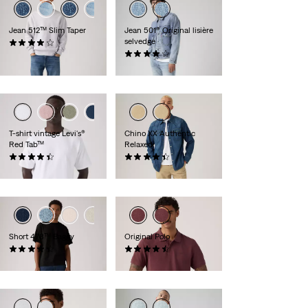
Jean 512™ Slim Taper
Jean 501® Original lisière
selvedge
(1039)
120,00 €
(557)
150,00 €
+1
T-shirt vintage Levi's®
Chino XX Authentic
Red Tab™
Relaxed
(293)
(205)
35,00 €
89,00 €
Short 478™ Baggy
Original Polo
(118)
(24)
65,00 €
55,00 €