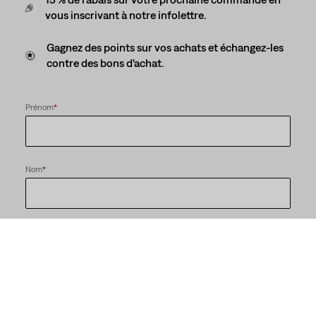
vous inscrivant à notre infolettre.
Gagnez des points sur vos achats et échangez-les
contre des bons d'achat.
Prénom
*
Nom
*
E-mail
*
Envoyez-moi des nouvelles et des offres de Levi’sMD.
Mot de passe
*