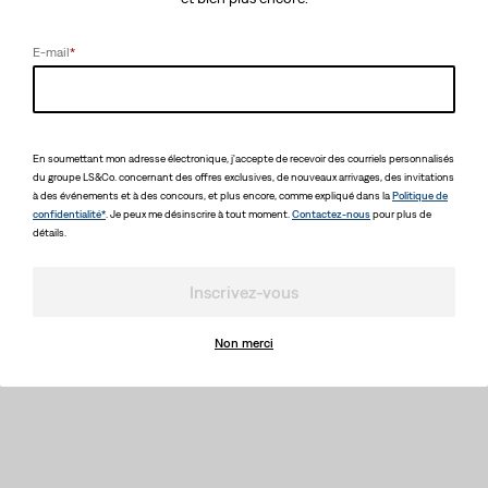
Nous sommes désolés pour les désagréments.
Veuillez réessayer ultérieurement.
E-mail
*
En soumettant mon adresse électronique, j'accepte de recevoir des courriels personnalisés
du groupe LS&Co. concernant des offres exclusives, de nouveaux arrivages, des invitations
à des événements et à des concours, et plus encore, comme expliqué dans la
Politique de
confidentialité*
. Je peux me désinscrire à tout moment.
Contactez-nous
pour plus de
détails.
Inscrivez-vous
Non merci