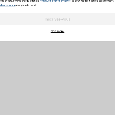
plus encore, comme expliqué dans la
Politique de confidentialité*
. Je peux me désinscrire à tout moment.
ntactez-nous
pour plus de détails.
Inscrivez-vous
Non merci