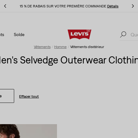
ls
LE MEILLEUR DE LEVI'SMD – MAINTENANT DANS L’APPLI
Détails
ts
Solde
ls
LE MEILLEUR DE LEVI'SMD – MAINTENANT DANS L’APPLI
Détails
Vêtements
Homme
Vêtements d'extérieur
en's Selvedge Outerwear Clothi
e
Effacer tout