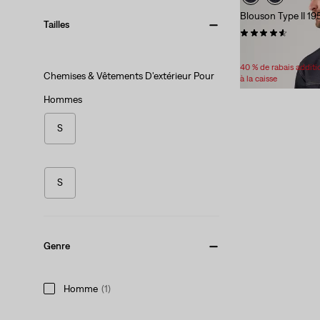
Blouson Type II 1
Tailles
(48)
Sale
Original
356,98 $
445,00
Price
Price
40 % de rabais addit
Chemises & Vêtements D'extérieur Pour
is
was
à la caisse
Hommes
S
S
Genre
Homme
(1)