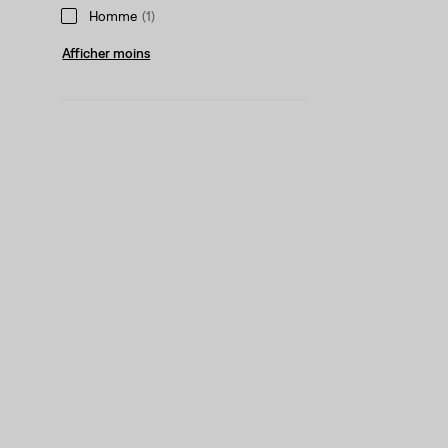
Homme
(1)
Afficher moins
Type D'article
Trucker Jean Jacket
(1)
Trucker Jean Jacket
(1)
Afficher moins
Caractéristiques Haut
100 % cotton
(25)