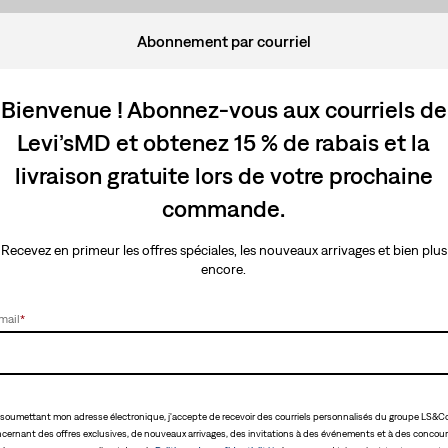
Abonnement par courriel
Bienvenue ! Abonnez-vous aux courriels de
Levi’sMD et obtenez 15 % de rabais et la
livraison gratuite lors de votre prochaine
commande.
Recevez en primeur les offres spéciales, les nouveaux arrivages et bien plus
encore.
mail
*
soumettant mon adresse électronique, j'accepte de recevoir des courriels personnalisés du groupe LS&Co
cernant des offres exclusives, de nouveaux arrivages, des invitations à des événements et à des concour