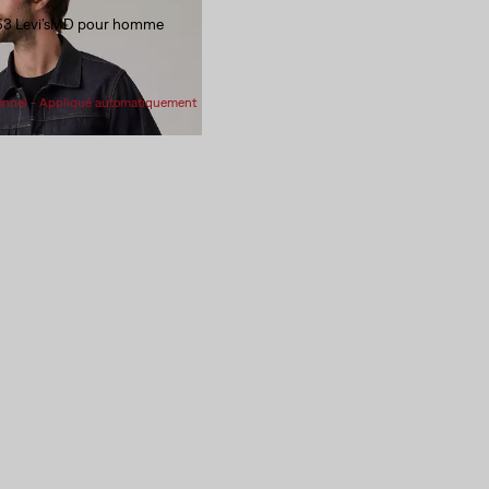
953 Levi’sMD pour homme
 $
ionnel - Appliqué automatiquement