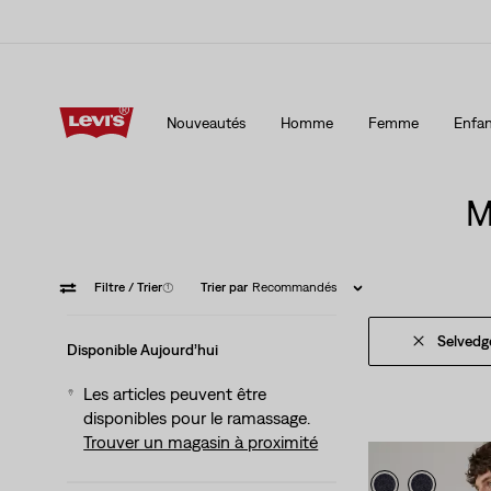
15 % DE RABAIS SUR VOTRE PREMIÈRE COMMANDE
Détai
Nouveautés
Homme
Femme
Enfan
15 % DE RABAIS SUR VOTRE PREMIÈRE COMMANDE
Détai
M
Filtre
/ Trier
(1)
Trier par
Recommandés
Selvedg
Disponible Aujourd’hui
Les articles peuvent être
disponibles pour le ramassage.
Trouver un magasin à proximité