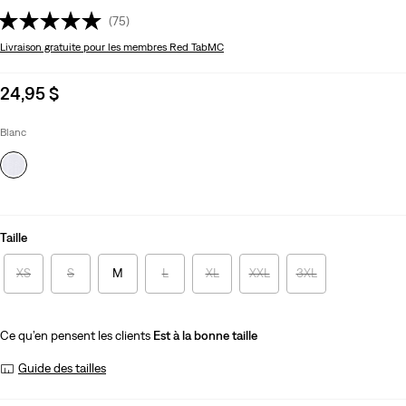
(75)
Livraison gratuite
pour les membres Red TabMC
Sale
24,95 $
price
is
Blanc
Taille
XS
S
M
L
XL
XXL
3XL
Ce qu’en pensent les clients
Est à la bonne taille
Guide des tailles