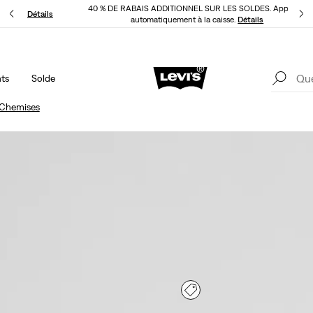
40 % DE RABAIS ADDITIONNEL SUR LES SOLDES. Appliqué
L’APPLI
Détails
automatiquement à la caisse.
Détails
ts
Solde
15 % DE RABAIS SUR VOTRE PREMIÈRE COMMANDE
Détails
LE
Chemises