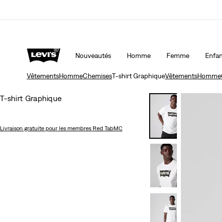
EMIÈRE COMMANDE
Détails
LE MEILLEUR DE LEVI'SMD – MAINTENANT DANS 
Nouveautés
Homme
Femme
Enfan
Vêtements
Homme
Chemises
T-shirt Graphique
Vêtements
Homme
T-shirt Graphique
Livraison gratuite
pour les membres Red TabMC