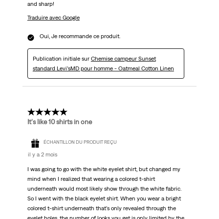
and sharp!
Traduire avec Google
Oui, Je recommande ce produit.
Publication initiale sur
Chemise campeur Sunset
standard Levi’sMD pour homme - Oatmeal Cotton Linen
5 étoile(s) sur 5.
It's like 10 shirts in one
ÉCHANTILLON DU PRODUIT REÇU
il y a 2 mois
I was going to go with the white eyelet shirt, but changed my
mind when I realized that wearing a colored t-shirt
underneath would most likely show through the white fabric.
So I went with the black eyelet shirt. When you wear a bright
colored t-shirt underneath that's only revealed through the
eyelet holes, the number of looks you get is only limited by the