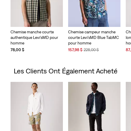
Chemise manche courte
Chemise campeur manche
Ch
authentique Levi’sMD pour
courte Levi’sMD Blue TabMC
lo
homme
pour homme
h
Sale
Original
Sal
78,00 $
157,98 $
228,00 $
87
Price
Price
Pri
is
was
is
Les Clients Ont Également Acheté
Skip Carousel