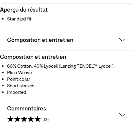
Aperçu du résultat
Standard fit
Composition et entretien
Composition et entretien
60% Cotton, 40% Lyocell (Lenzing TENCEL™ Lyocell)
Plain Weave
Point collar
Short sleeves
Imported
Commentaires
(18)
4.4