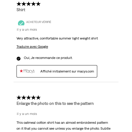
5 étoile(s) sur 5.
Shirt
ACHETEUR VÉRIFIÉ
il y a un mois
Very attractive, comfortable summer light weight shirt
Traduire avec Google
Oui, Je recommande ce produit.
Affiché initialement sur macys.com
5 étoile(s) sur 5.
Enlarge the photo on this to see the pattern
il y a un mois
This oatmeal cotton shirt has an almost embroidered pattern
on it that you cannot see unless you enlarge the photo. Subtle