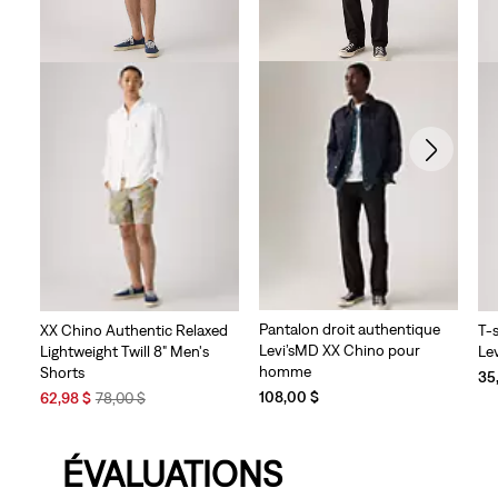
Pantalon droit authentique
XX Chino Authentic Relaxed
T-
Levi’sMD XX Chino pour
Lightweight Twill 8" Men's
Le
homme
Shorts
35
Sale
Original
108,00 $
62,98 $
78,00 $
Price
Price
is
was
ÉVALUATIONS