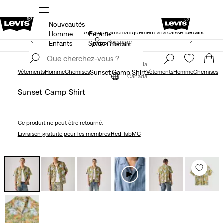
Nouveautés
NS
40 % DE RABAIS ADDITIONNEL SUR LES SOLDES.
Appliqué automatiquement à la caisse.
Détails
Homme
Femme
LE MEILLEUR DE LEVI'SMD – MAINTENANT DANS
Rejoindre
Enfants
Solde
L’APPLI
Détails
maintenant
Rejoindre
maintenant
Canada
Vêtements
Homme
Chemises
Sunset Camp Shirt
Vêtements
Homme
Chemises
Canada
Sunset Camp Shirt
Ce produit ne peut être retourné.
Livraison gratuite
pour les membres Red TabMC