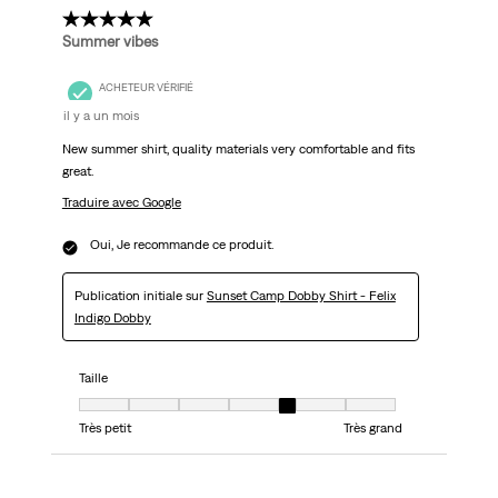
5 étoile(s) sur 5.
Summer vibes
ACHETEUR VÉRIFIÉ
il y a un mois
New summer shirt, quality materials very comfortable and fits
great.
Traduire avec Google
Oui, Je recommande ce produit.
Publication initiale sur
Sunset Camp Dobby Shirt - Felix
Indigo Dobby
Taille
Taille, 5 sur 7, où 1 est égal à Très petit et 7 est égal à Très grand
Très petit
Très grand