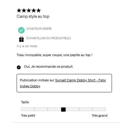
5 étoile(s) sur 5.
Camp style au top
ACHETEUR VÉRIFIÉ
ÉCHANTILLON DU PRODUIT REÇU
il y a un mois
Tissu incroyable, super coupe, une pepite au top !
Oui, Je recommande ce produit.
Publication initiale sur
Sunset Camp Dobby Shirt - Felix
Indigo Dobby
Taille
Taille, 4 sur 7, où 1 est égal à Très petit et 7 est égal à Très grand
Très petit
Très grand