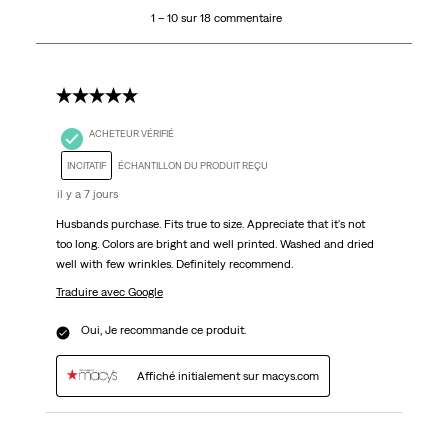
1 – 10 sur 18 commentaire
sur
18
commentaire.
5 étoile(s) sur 5.
ACHETEUR VÉRIFIÉ
INCITATIF
ÉCHANTILLON DU PRODUIT REÇU
il y a 7 jours
Husbands purchase. Fits true to size. Appreciate that it's not
too long. Colors are bright and well printed. Washed and dried
well with few wrinkles. Definitely recommend.
Traduire avec Google
Oui, Je recommande ce produit.
Affiché initialement sur macys.com