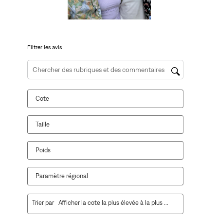
le
le
le
le
le
formulaire
formulaire
formulaire
formulaire
formulaire
de
de
de
de
de
soumission.
soumission.
soumission.
soumission.
soumission.
Filtrer les avis
Zone de recherche de sujet et d'avis
Cote
Taille
Poids
Paramètre régional
1
Trier par
Afficher la cote la plus élevée à la plus faible
à
10