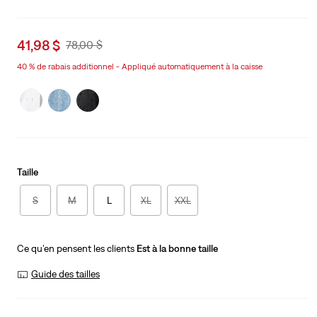
Sale
41,98 $
Original
78,00 $
price
Price
40 % de rabais additionnel - Appliqué automatiquement à la caisse
is
Was
Taille
S
M
L
XL
XXL
Ce qu’en pensent les clients
Est à la bonne taille
Guide des tailles