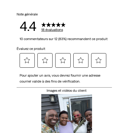
Note générale
4.4
18 évaluations
10 commentateurs sur 12 (83%) recommandent ce produit
Évaluez ce produit
Sélectionnez
Sélectionnez
Sélectionnez
Sélectionnez
Sélectionnez
Pour ajouter un avis, vous devrez fournir une adresse
pour
pour
pour
pour
pour
courriel valide à des fins de vérification.
évaluer
évaluer
évaluer
évaluer
évaluer
l'article
l'article
l'article
l'article
l'article
Images et vidéos du client
à
à
à
à
à
1
2
3
4
5
étoile.
étoiles.
étoiles.
étoiles.
étoiles.
Cette
Cette
Cette
Cette
Cette
action
action
action
action
action
ouvrira
ouvrira
ouvrira
ouvrira
ouvrira