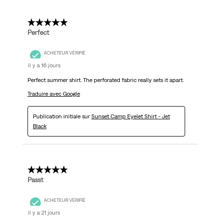
5 étoile(s) sur 5.
Perfect
ACHETEUR VÉRIFIÉ
il y a 16 jours
Perfect summer shirt. The perforated fabric really sets it apart.
Traduire avec Google
Publication initiale sur
Sunset Camp Eyelet Shirt - Jet
Black
5 étoile(s) sur 5.
Passt
ACHETEUR VÉRIFIÉ
il y a 21 jours