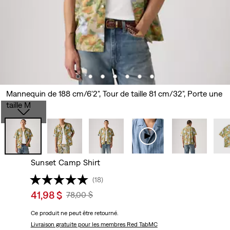
Mannequin de 188 cm/6'2", Tour de taille 81 cm/32", Porte une
taille M
Sunset Camp Shirt
(18)
Sale
41,98 $
Original
78,00 $
price
Price
Ce produit ne peut être retourné.
is
Was
Livraison gratuite
pour les membres Red TabMC