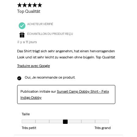
5 étoile(s) sur 5.
Top Qualität
ACHETEUR VÉRIFIÉ
ÉCHANTILLON DU PRODUIT REÇU
il y a 11 jours
Das Shirt trägt sich sehr angenehm, hat einen hervorragenden
Look und ist sehr leicht zu waschen ohne bügeln. Top Qualität
Traduire avec Google
Oui, Je recommande ce produit.
Publication initiale sur
Sunset Camp Dobby Shirt - Felix
Indigo Dobby
Taille
Taille, 4 sur 7, où 1 est égal à Très petit et 7 est égal à Très grand
Très petit
Très grand