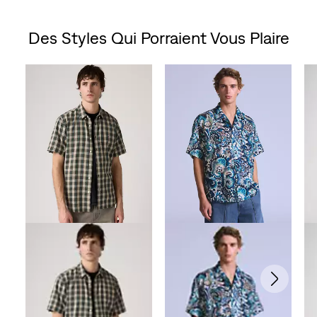
étoile(s)
Des Styles Qui Porraient Vous Plaire
sur
Skip Carousel
5.
18
évaluations