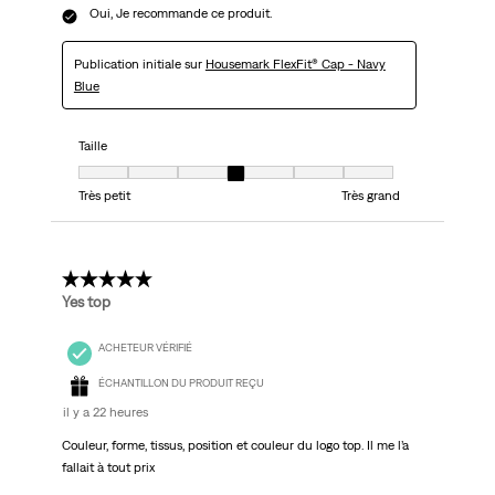
Oui, Je recommande ce produit.
Publication initiale sur
Housemark FlexFit® Cap - Navy
Blue
Taille
Taille, 4 sur 7, où 1 est égal à Très petit et 7 est égal à Très grand
Très petit
Très grand
5 étoile(s) sur 5.
Yes top
ACHETEUR VÉRIFIÉ
ÉCHANTILLON DU PRODUIT REÇU
il y a 22 heures
Couleur, forme, tissus, position et couleur du logo top. Il me l’a
fallait à tout prix