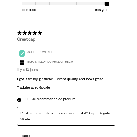
Taille, 7 sur 7, où 1 est égal à Très petit et 7 est égal à Très grand
Très petit
Très grand
5 étoile(s) sur 5.
Great cap
ACHETEUR VÉRIFIÉ
ÉCHANTILLON DU PRODUIT REÇU
il y a 13 jours
I got it for my girlfriend. Decent quality and looks great!
Traduire avec Google
Oui, Je recommande ce produit.
Publication initiale sur
Housemark FlexFit® Cap - Regular
White
Taille