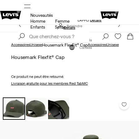
Nouveautés
NDE
LE MEILLEUR DE LEVI'SMD – MAINTENANT DANS
L’APPLI
Détails
Homme
Femme
15 % DE RABAIS SUR VOTRE PREMIÈRE COMMANDE
Rejoindre
Enfants
Solde
Détails
maintenant
Rejoindre
maintenant
Canada
Accessoires
Unisexe
Housemark FlexFit® Cap
Accessoires
Unisexe
Canada
Housemark Flexfit® Cap
Ce produit ne peut être retourné.
Livraison gratuite
pour les membres Red TabMC