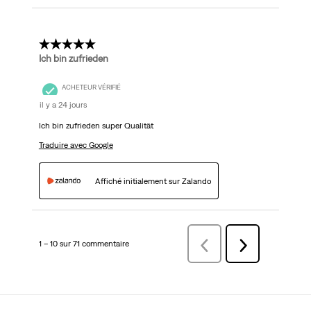
5 étoile(s) sur 5.
Ich bin zufrieden
ACHETEUR VÉRIFIÉ
il y a 24 jours
Ich bin zufrieden super Qualität
Traduire avec Google
Affiché initialement sur Zalando
1 – 10 sur 71 commentaire
Précédentcommentaire
Suivant
commentaire