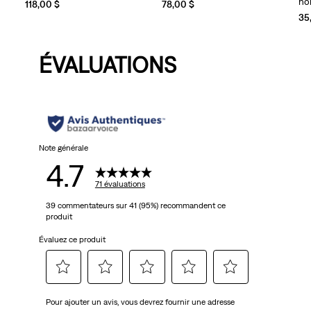
h
118,00 $
78,00 $
35
ÉVALUATIONS
Note générale
4.7
71 évaluations
39 commentateurs sur 41 (95%) recommandent ce
produit
Évaluez ce produit
Sélectionnez
Sélectionnez
Sélectionnez
Sélectionnez
Sélectionnez
Pour ajouter un avis, vous devrez fournir une adresse
pour
pour
pour
pour
pour