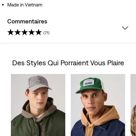
Made in Vietnam
Commentaires
(71)
4.7
étoile(s)
Des Styles Qui Porraient Vous Plaire
sur
Skip Carousel
5.
71
évaluations