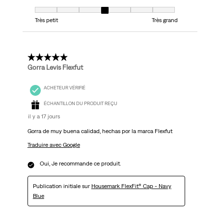
Taille, 4 sur 7, où 1 est égal à Très petit et 7 est égal à Très grand
Très petit
Très grand
5 étoile(s) sur 5.
Gorra Levis Flexfut
ACHETEUR VÉRIFIÉ
ÉCHANTILLON DU PRODUIT REÇU
il y a 17 jours
Gorra de muy buena calidad, hechas por la marca Flexfut
Traduire avec Google
Oui, Je recommande ce produit.
Publication initiale sur
Housemark FlexFit® Cap - Navy
Blue