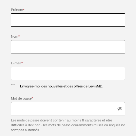
Prénom
*
Nom
*
E-mail
*
Envoyez-moi des nouvelles et des offres de Levi’sMD.
Mot de passe
*
Les mots de passe doivent contenir au moins 8 caractères et être
difficiles à deviner - les mots de passe couramment utilisés ou risqués ne
sont pas autorisés.