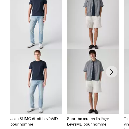
Jean 511MC étroit Levi’sMD
Short boxeur en lin léger
T-
pour homme
Levi’sMD pour homme
vi