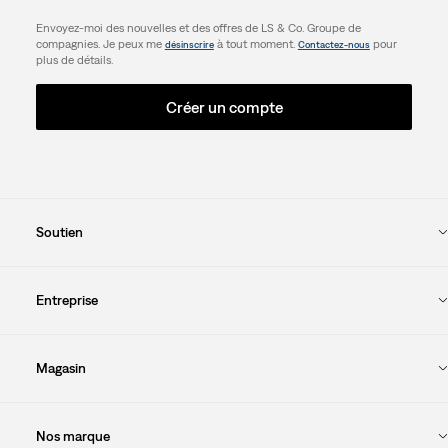
Envoyez-moi des nouvelles et des offres de LS & Co. Groupe de
compagnies. Je peux me
à tout moment.
pour
désinscrire
Contactez-nous
plus de détails.
Créer un compte
Soutien
Entreprise
Magasin
Nos marque