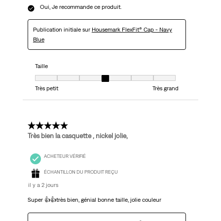
Oui, Je recommande ce produit.
Publication initiale sur
Housemark FlexFit® Cap - Navy
Blue
Taille
Taille, 4 sur 7, où 1 est égal à Très petit et 7 est égal à Très grand
Très petit
Très grand
5 étoile(s) sur 5.
Très bien la casquette , nickel jolie,
ACHETEUR VÉRIFIÉ
ÉCHANTILLON DU PRODUIT REÇU
il y a 2 jours
Super 👍👍très bien, génial bonne taille, jolie couleur