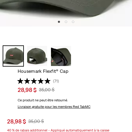
Housemark Flexfit® Cap
(71)
Sale
28,98 $
Original
35,00 $
price
Price
Ce produit ne peut être retourné.
is
Was
Livraison gratuite
pour les membres Red TabMC
Sale
28,98 $
Original
35,00 $
price
Price
40 % de rabais additionnel - Appliqué automatiquement à la caisse