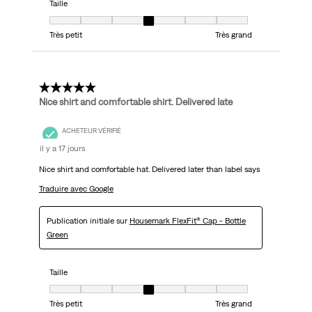
Taille
Taille, 4 sur 7, où 1 est égal à Très petit et 7 est égal à Très grand
Très petit
Très grand
5 étoile(s) sur 5.
Nice shirt and comfortable shirt. Delivered late
ACHETEUR VÉRIFIÉ
il y a 17 jours
Nice shirt and comfortable hat. Delivered later than label says
Traduire avec Google
Publication initiale sur
Housemark FlexFit® Cap - Bottle
Green
Taille
Taille, 4 sur 7, où 1 est égal à Très petit et 7 est égal à Très grand
Très petit
Très grand