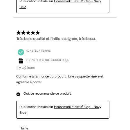
Publication initiale sur
Housemark FlexFit® Cap - Navy
Blue
5 étoile(s) sur 5.
Très belle qualité et finition soignée, très beau.
ACHETEUR VÉRIFIÉ
ÉCHANTILLON DU PRODUIT REÇU
il y a 6 jours
Conforme à l’annonce du produit . Une casquette légère et
agréable à porter.
Oui, Je recommande ce produit.
Publication initiale sur
Housemark FlexFit® Cap - Navy
Blue
Taille