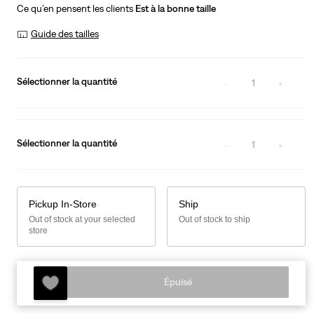
is
Was
Ce qu’en pensent les clients
Est à la bonne taille
Guide des tailles
Sélectionner la quantité
1
Sélectionner la quantité
1
Pickup In-Store
Ship
Out of stock at your selected
Out of stock to ship
store
Épuisé