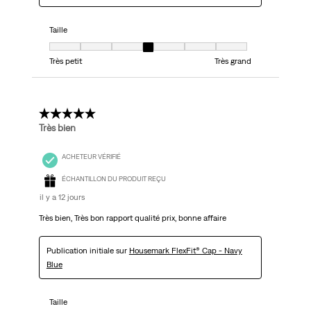
Taille
Taille, 4 sur 7, où 1 est égal à Très petit et 7 est égal à Très grand
Très petit
Très grand
5 étoile(s) sur 5.
Très bien
ACHETEUR VÉRIFIÉ
ÉCHANTILLON DU PRODUIT REÇU
il y a 12 jours
Très bien, Très bon rapport qualité prix, bonne affaire
Publication initiale sur
Housemark FlexFit® Cap - Navy
Blue
Taille