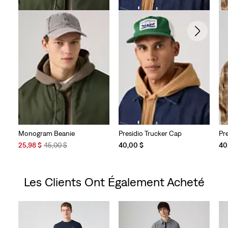
Monogram Beanie
Presidio Trucker Cap
Pr
Sale
Original
25,98 $
45,00 $
40,00 $
40
Price
Price
is
was
Les Clients Ont Également Acheté
Skip Carousel