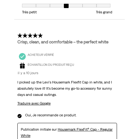
Taille, 4 sur 7, où 1 est égal à Très petit et 7 est égal à Très grand
Très petit
Très grand
5 étoile(s) sur 5.
Crisp, clean, and comfortable – the perfect white
ACHETEUR VÉRIFIÉ
ÉCHANTILLON DU PRODUIT REÇU
il y a 10 jours
I picked up the Levi's Housemark Flexfit Cap in white, and I
absolutely love it! It's become my go-to accessory for sunny
days and casual outings.
Traduire avec Google
Oui, Je recommande ce produit.
Publication initiale sur
Housemark FlexFit® Cap - Regular
White