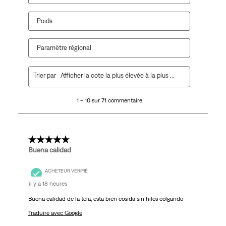
Poids
Paramètre régional
1
Trier par
Afficher la cote la plus élevée à la plus faible
à
10
1 – 10 sur 71 commentaire
sur
71
commentaire.
5 étoile(s) sur 5.
Buena calidad
ACHETEUR VÉRIFIÉ
il y a 18 heures
Buena calidad de la tela, esta bien cosida sin hilos colgando
Traduire avec Google