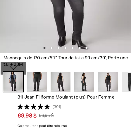
Mannequin de 170 cm/5'7", Tour de taille 99 cm/39", Porte une
taille 28M
311 Jean Filiforme Moulant (plus) Pour Femme
(391)
Sale
69,98 $
Original
99,95 $
price
Price
Ce produit ne peut être retourné.
is
Was