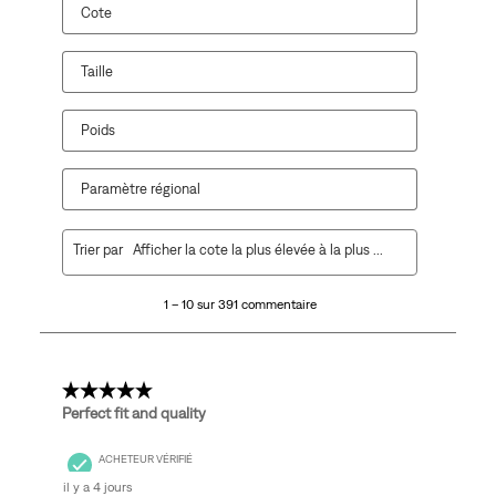
Cote
Taille
Poids
Paramètre régional
1
Trier par
Afficher la cote la plus élevée à la plus faible
à
10
1 – 10 sur 391 commentaire
sur
391
commentaire.
5 étoile(s) sur 5.
Perfect fit and quality
ACHETEUR VÉRIFIÉ
il y a 4 jours