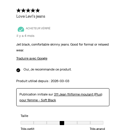
5 étoile(s) sur 5.
Love Levi's jeans
ACHETEUR VÉRIFIÉ
il y a 4 mois
Jet black, comfortable skinny jeans. Good for formal or relaxed
wear.
Traduire avec Google
Oui, Je recommande ce produit.
Produit utilisé depuis :
2026-03-03
Publication initiale sur
311 Jean filiforme moulant (Plus)
pour femme - Soft Black
Taille
Taille, 4 sur 7, où 1 est égal à Très petit et 7 est égal à Très grand
Très petit
Très grand