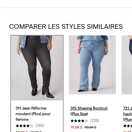
4.2
étoile(s)
COMPARER LES STYLES SIMILAIRES
sur
5.
391
évaluations
311 Jean filiforme
315 Shaping Bootcut
721 J
moulant (Plus) pour
(Plus Size)
haut
femme
(Plus
(226)
(391)
75,98 $
99,95 $