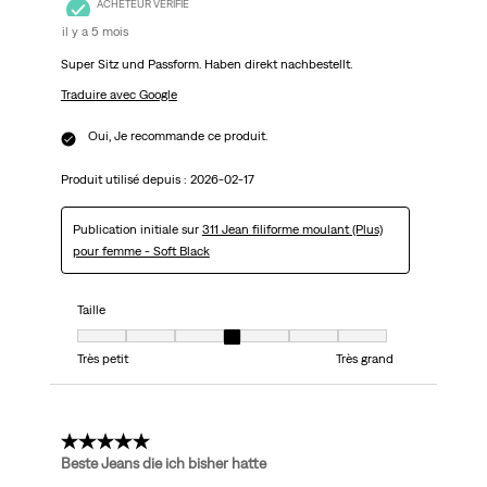
ACHETEUR VÉRIFIÉ
il y a 5 mois
Super Sitz und Passform. Haben direkt nachbestellt.
Traduire avec Google
Oui, Je recommande ce produit.
Produit utilisé depuis :
2026-02-17
Publication initiale sur
311 Jean filiforme moulant (Plus)
pour femme - Soft Black
Taille
Taille, 4 sur 7, où 1 est égal à Très petit et 7 est égal à Très grand
Très petit
Très grand
5 étoile(s) sur 5.
Beste Jeans die ich bisher hatte