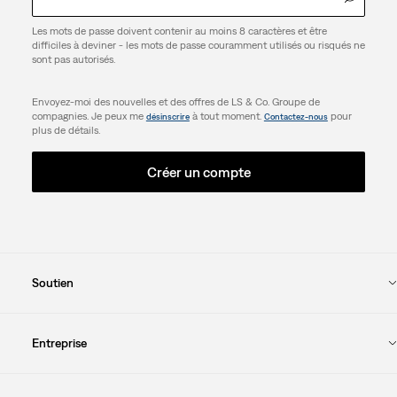
Les mots de passe doivent contenir au moins 8 caractères et être
difficiles à deviner - les mots de passe couramment utilisés ou risqués ne
sont pas autorisés.
Envoyez-moi des nouvelles et des offres de LS & Co. Groupe de
compagnies. Je peux me
à tout moment.
pour
désinscrire
Contactez-nous
plus de détails.
Créer un compte
Soutien
Entreprise