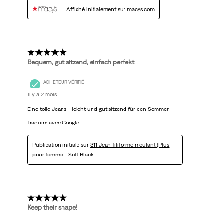
Affiché initialement sur macys.com
5 étoile(s) sur 5.
Bequem, gut sitzend, einfach perfekt
ACHETEUR VÉRIFIÉ
il y a 2 mois
Eine tolle Jeans - leicht und gut sitzend für den Sommer
Traduire avec Google
Publication initiale sur
311 Jean filiforme moulant (Plus)
pour femme - Soft Black
5 étoile(s) sur 5.
Keep their shape!