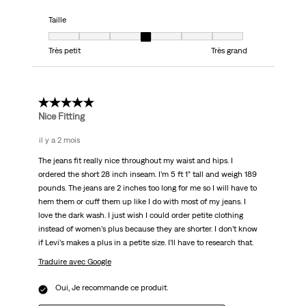
Taille
Taille, 4 sur 7, où 1 est égal à Très petit et 7 est égal à Très grand
Très petit
Très grand
5 étoile(s) sur 5.
Nice Fitting
il y a 2 mois
The jeans fit really nice throughout my waist and hips. I
ordered the short 28 inch inseam. I’m 5 ft 1” tall and weigh 189
pounds. The jeans are 2 inches too long for me so I will have to
hem them or cuff them up like I do with most of my jeans. I
love the dark wash. I just wish I could order petite clothing
instead of women’s plus because they are shorter. I don’t know
if Levi’s makes a plus in a petite size. I’ll have to research that.
Traduire avec Google
Oui, Je recommande ce produit.