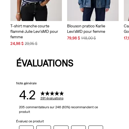
T-shirt manche courte
Blouson pratico Karlie
Ca
flammé Julie Levi’sMD pour
Levi’sMD pour femme
Go
femme
Sale
Original
Sal
79,98 $
148,00 $
17,
Sale
Original
Price
Price
Pri
24,98 $
29,95 $
Price
Price
is
was
is
is
was
ÉVALUATIONS
Note générale
4.2
391 évaluations
205 commentateurs sur 246 (83%) recommandent ce
produit
Évaluez ce produit