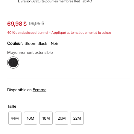
Livraison gratuite
pour les membres Red TabMC
Sale
69,98 $
Original
99,95 $
price
Price
40 % de rabais additionnel - Appliqué automatiquement à la caisse
is
Was
Couleur:
Bloom Black - Noir
Moyennement extensible
Disponible en
Femme
Taille
14M
16M
18M
20M
22M