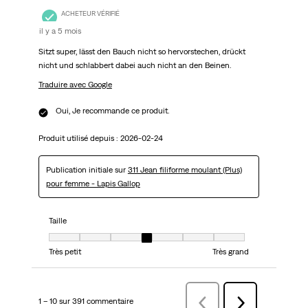
ACHETEUR VÉRIFIÉ
il y a 5 mois
Sitzt super, lässt den Bauch nicht so hervorstechen, drückt
nicht und schlabbert dabei auch nicht an den Beinen.
Traduire avec Google
Oui, Je recommande ce produit.
Produit utilisé depuis :
2026-02-24
Publication initiale sur
311 Jean filiforme moulant (Plus)
pour femme - Lapis Gallop
Taille
Taille, 4 sur 7, où 1 est égal à Très petit et 7 est égal à Très grand
Très petit
Très grand
1 – 10 sur 391 commentaire
Précédentcommentaire
Suivant