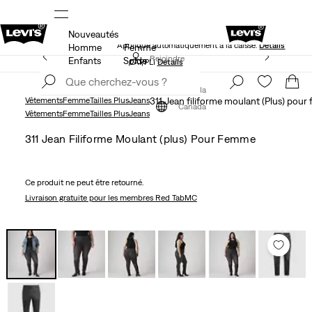
Nouveautés
NS
40 % DE RABAIS ADDITIONNEL SUR LES SOLDES.
Appliqué automatiquement à la caisse.
Détails
Homme
Femme
LE MEILLEUR DE LEVI'SMD – MAINTENANT DANS
Rejoindre
Enfants
Solde
L’APPLI
Détails
maintenant
Rejoindre
maintenant
Canada
Vêtements
Femme
Tailles Plus
Jeans
311 Jean filiforme moulant (Plus) pou
Canada
Vêtements
Femme
Tailles Plus
Jeans
311 Jean Filiforme Moulant (plus) Pour Femme
Ce produit ne peut être retourné.
Livraison gratuite
pour les membres Red TabMC