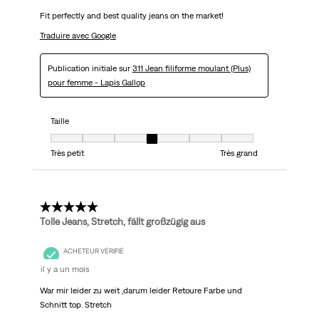
Fit perfectly and best quality jeans on the market!
Traduire avec Google
Publication initiale sur
311 Jean filiforme moulant (Plus)
pour femme - Lapis Gallop
Taille
Taille, 4 sur 7, où 1 est égal à Très petit et 7 est égal à Très grand
Très petit
Très grand
5 étoile(s) sur 5.
Tolle Jeans, Stretch, fällt großzügig aus
ACHETEUR VÉRIFIÉ
il y a un mois
War mir leider zu weit ,darum leider Retoure Farbe und
Schnitt top. Stretch