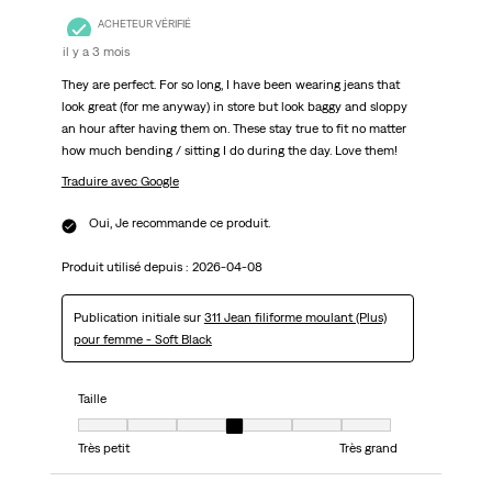
ACHETEUR VÉRIFIÉ
il y a 3 mois
They are perfect. For so long, I have been wearing jeans that
look great (for me anyway) in store but look baggy and sloppy
an hour after having them on. These stay true to fit no matter
how much bending / sitting I do during the day. Love them!
Traduire avec Google
Oui, Je recommande ce produit.
Produit utilisé depuis :
2026-04-08
Publication initiale sur
311 Jean filiforme moulant (Plus)
pour femme - Soft Black
Taille
Taille, 4 sur 7, où 1 est égal à Très petit et 7 est égal à Très grand
Très petit
Très grand