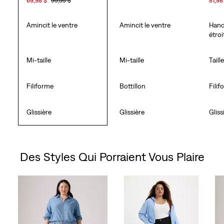
69,98 $
99,95 $
81,98
Amincit le ventre
Amincit le ventre
Hanc
étroi
Mi-taille
Mi-taille
Taill
Filiforme
Bottillon
Fili
Glissière
Glissière
Gliss
Des Styles Qui Porraient Vous Plaire
Skip Carousel