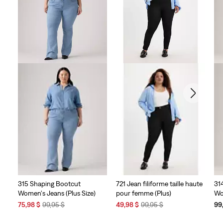
315 Shaping Bootcut
721 Jean filiforme taille haute
31
Women's Jeans (Plus Size)
pour femme (Plus)
Wo
Sale
Original
Sale
Original
75,98 $
99,95 $
49,98 $
99,95 $
99
Price
Price
Price
Price
is
was
is
was