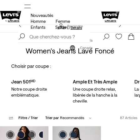
Nouveautés
 LES SOLDES.
15 % DE RABAIS SUR VOTRE PREMIÈRE C
isse.
Détails
Détails
Homme
Femme
LE MEILLEUR DE LEVI'SMD – MAINTENANT DANS
Rejoindre
Enfants
Solde
L’APPLI
Détails
maintenant
Rejoindre
maintenant
Vêtements
Femme
Jeans
Canada
Canada
Women's Jeans Lavé Foncé
Choisir par coupe :
Skip Carousel
Jean 501ᴹᴰ
Ample Et Très Ample
Dr
Notre coupe droite
Une coupe droite relax,
La
emblématique.
libérée de la hanche à la
lar
cheville.
Filtre
/ Trier
Trier par
Recommandés
87 Articles