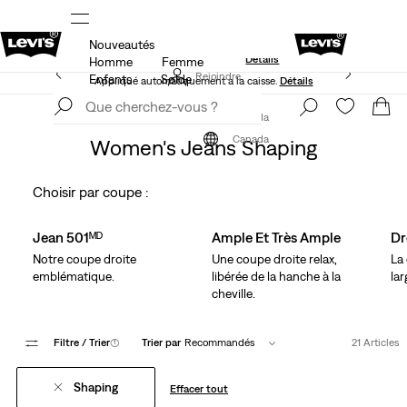
Nouveautés
S.
15 % DE RABAIS SUR VOTRE PREMIÈRE COMMANDE
Détails
Homme
Femme
40 % DE RABAIS ADDITIONNEL SUR LES SOLDES.
Rejoindre
Enfants
Solde
Appliqué automatiquement à la caisse.
Détails
maintenant
Rejoindre
maintenant
Vêtements
Femme
Jeans
Canada
Canada
Women's Jeans Shaping
Choisir par coupe :
Skip Carousel
Jean 501ᴹᴰ
Ample Et Très Ample
Dr
Notre coupe droite
Une coupe droite relax,
La
emblématique.
libérée de la hanche à la
lar
cheville.
Filtre
/ Trier
(1)
Trier par
Recommandés
21 Articles
Shaping
Effacer tout