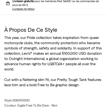
Livraison gratuite
pour les membres Red TabMC ou les commandes de
plus de 99 $
Livraison et retour
À Propos De Ce Style
This year, our Pride collection takes inspiration from queer
motorcycle clubs, the community protectors who became
symbols of strength, safety and solidarity. In support of this
collection, Levi's® makes an annual $100,000 USD donation
to Outright International, a global organization working to
advance human rights for LGBTQIA+ people all over the
world.
Cut with a flattering slim fit, our Pretty Tough Tank features
lace trim and a bold Free to Be graphic design.
A limited-edition Pride tank
Style 0065R0000
Cut with a flattering slim fit
Couleur: Eagle Free To Be Dare - Noir
Complete with a Free to Be graphic design