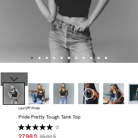
Levi'sᴹᴰ Pride
Pride Pretty Tough Tank Top
(3)
Sale
27,98 $
Original
35,00 $