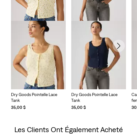
Dry Goods Pointelle Lace
Dry Goods Pointelle Lace
Ca
Tank
Tank
fe
35,00 $
35,00 $
30
Les Clients Ont Également Acheté
Skip Carousel