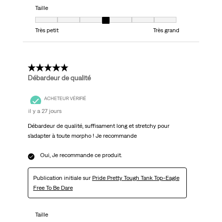
Taille
Taille, 4 sur 7, où 1 est égal à Très petit et 7 est égal à Très grand
Très petit
Très grand
5 étoile(s) sur 5.
Débardeur de qualité
ACHETEUR VÉRIFIÉ
il y a 27 jours
Débardeur de qualité, suffisament long et stretchy pour
s’adapter à toute morpho ! Je recommande
Oui, Je recommande ce produit.
Publication initiale sur
Pride Pretty Tough Tank Top-Eagle
Free To Be Dare
Taille