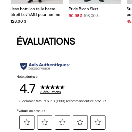
Jean bottillon taille basse
Pride Bicon Skirt
Su
étroit Levi’sMD pour femme
po
Sale
Original
90,98 $
108,00 $
Price
Price
Sal
128,00 $
45
is
was
Pri
is
ÉVALUATIONS
Note générale
4.7
3 évaluations
3 commentateurs sur 3 (100%) recommandent ce produit
Évaluez ce produit