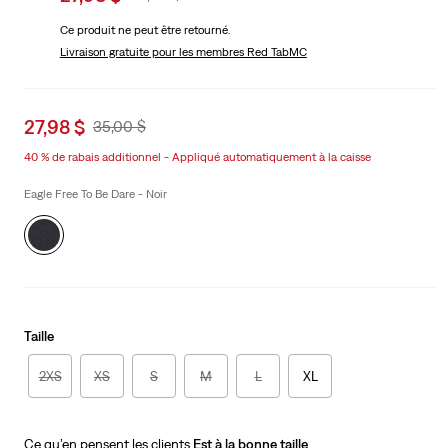
price
Price
Ce produit ne peut être retourné.
is
Was
Livraison gratuite
pour les membres Red TabMC
Sale
27,98 $
Original
35,00 $
price
Price
40 % de rabais additionnel - Appliqué automatiquement à la caisse
is
Was
Eagle Free To Be Dare - Noir
Taille
2XS
XS
S
M
L
XL
Ce qu’en pensent les clients
Est à la bonne taille