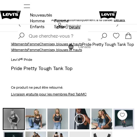
Nouveautés
NS
40 % DE RABAIS ADDITIONNEL SUR LES SOLDES.
Appliqué automatiquement à la caisse.
Détails
Homme
Femme
LE MEILLEUR DE LEVI'SMD – MAINTENANT DANS
Rejoindre
Enfants
Solde
L’APPLI
Détails
maintenant
Rejoindre
maintenant
Canada
Vêtements
Femme
Chemises, blouses et hauts
Pride Pretty Tough Tank Top
Canada
Vêtements
Femme
Chemises, blouses et hauts
Levi'sᴹᴰ Pride
Pride Pretty Tough Tank Top
Ce produit ne peut être retourné.
Livraison gratuite
pour les membres Red TabMC