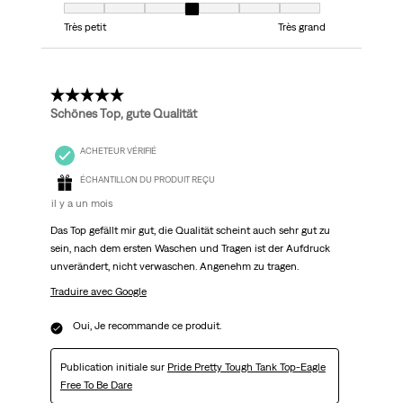
Taille, 4 sur 7, où 1 est égal à Très petit et 7 est égal à Très grand
Très petit
Très grand
4 étoile(s) sur 5.
Schönes Top, gute Qualität
ACHETEUR VÉRIFIÉ
ÉCHANTILLON DU PRODUIT REÇU
il y a un mois
Das Top gefällt mir gut, die Qualität scheint auch sehr gut zu
sein, nach dem ersten Waschen und Tragen ist der Aufdruck
unverändert, nicht verwaschen. Angenehm zu tragen.
Traduire avec Google
Oui, Je recommande ce produit.
Publication initiale sur
Pride Pretty Tough Tank Top-Eagle
Free To Be Dare