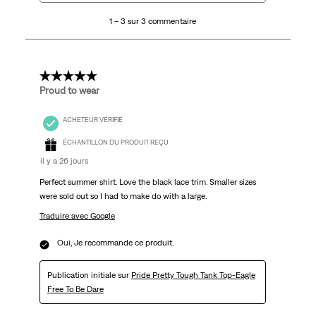
3
1 – 3 sur 3 commentaire
sur
3
commentaire.
5 étoile(s) sur 5.
Proud to wear
ACHETEUR VÉRIFIÉ
ÉCHANTILLON DU PRODUIT REÇU
il y a 26 jours
Perfect summer shirt. Love the black lace trim. Smaller sizes
were sold out so I had to make do with a large.
Traduire avec Google
Oui, Je recommande ce produit.
Publication initiale sur
Pride Pretty Tough Tank Top-Eagle
Free To Be Dare