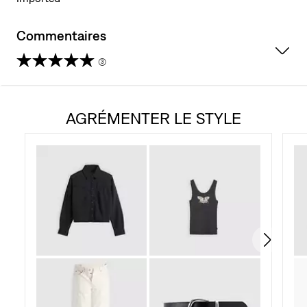
Commentaires
(3)
4.7
étoile(s)
AGRÉMENTER LE STYLE
sur
5.
3
évaluations