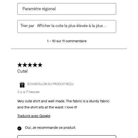
Paramètre régional
1
Trier par
Afficher la cote la plus élevée à la plus faible
à
10
1 – 10 sur 11 commentaire
sur
11
commentaire.
5 étoile(s) sur 5.
Cute!
ÉCHANTILLON DU PRODUIT REÇU
il y a 7 heures
Very cute shirt and well made. The fabric is a sturdy fabric
and the shirt sits at the waist. I love it!
Traduire avec Google
Oui, Je recommande ce produit.