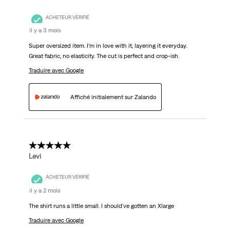
ACHETEUR VÉRIFIÉ
il y a 3 mois
Super oversized item. I’m in love with it, layering it everyday.
Great fabric, no elasticity. The cut is perfect and crop-ish.
Traduire avec Google
Affiché initialement sur Zalando
4 étoile(s) sur 5.
Levi
ACHETEUR VÉRIFIÉ
il y a 2 mois
The shirt runs a little small. I should've gotten an Xlarge
Traduire avec Google