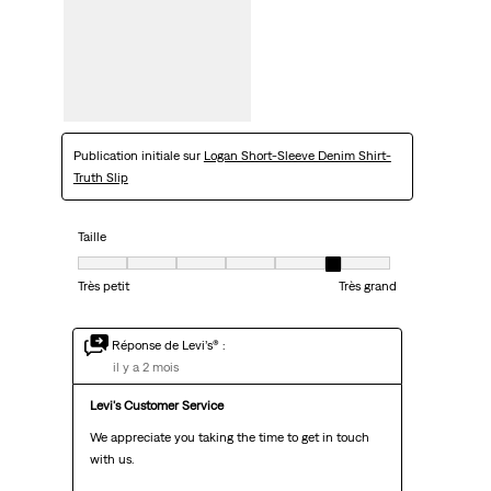
Publication initiale sur
Logan Short-Sleeve Denim Shirt-
Truth Slip
Taille
Taille, 6 sur 7, où 1 est égal à Très petit et 7 est égal à Très grand
Très petit
Très grand
Réponse de Levi’s® :
il y a 2 mois
Levi's Customer Service
We appreciate you taking the time to get in touch 
with us.
