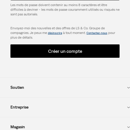
Les mots de passe doivent contenir au moins 8 caractères et être
difficiles à deviner - les mots de passe couramment utilisés ou risqués ne
sont pas autorisés.
Envoyez-moi des nouvelles et des offres de LS & Co. Groupe de
compagnies. Je peux me
à tout moment.
pour
désinscrire
Contactez-nous
plus de détails.
Créer un compte
Soutien
Entreprise
Magasin