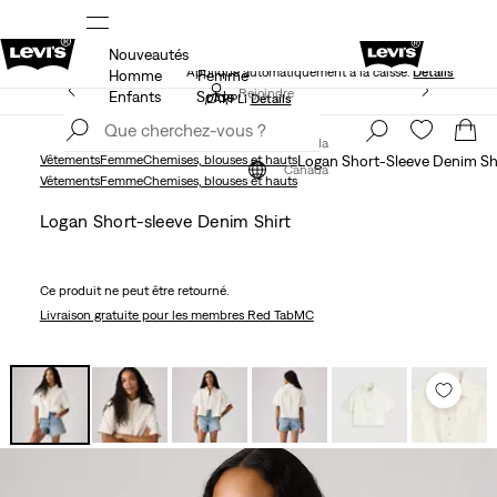
Nouveautés
NS
40 % DE RABAIS ADDITIONNEL SUR LES SOLDES.
Appliqué automatiquement à la caisse.
Détails
Homme
Femme
LE MEILLEUR DE LEVI'SMD – MAINTENANT DANS
Rejoindre
Enfants
Solde
L’APPLI
Détails
maintenant
Rejoindre
maintenant
Canada
Vêtements
Femme
Chemises, blouses et hauts
Logan Short-Sleeve Denim Sh
Canada
Vêtements
Femme
Chemises, blouses et hauts
Logan Short-sleeve Denim Shirt
Ce produit ne peut être retourné.
Livraison gratuite
pour les membres Red TabMC