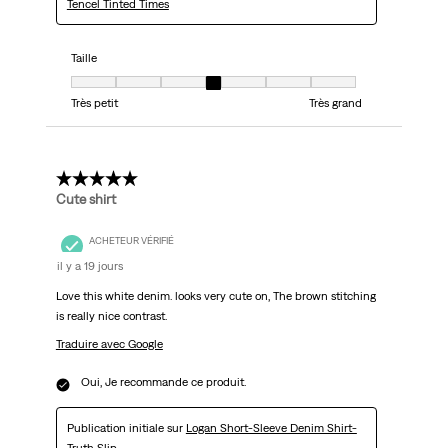
Tencel Tinted Times
Taille
Taille, 4 sur 7, où 1 est égal à Très petit et 7 est égal à Très grand
Très petit
Très grand
5 étoile(s) sur 5.
Cute shirt
ACHETEUR VÉRIFIÉ
il y a 19 jours
Love this white denim. looks very cute on, The brown stitching
is really nice contrast.
Traduire avec Google
Oui, Je recommande ce produit.
Publication initiale sur
Logan Short-Sleeve Denim Shirt-