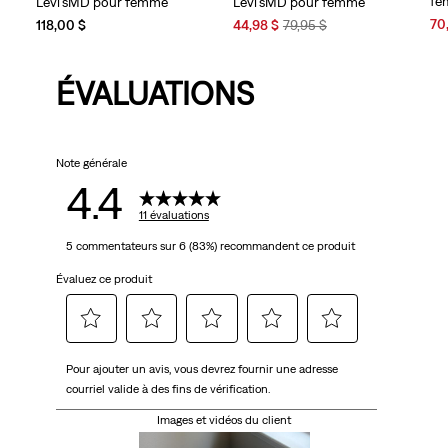
fe
Levi’sMD pour femme
Levi’sMD pour femme
Sal
Sale
Original
70
118,00 $
44,98 $
79,95 $
Pri
Price
Price
is
is
was
ÉVALUATIONS
Note générale
4.4
11 évaluations
5 commentateurs sur 6 (83%) recommandent ce produit
Évaluez ce produit
Sélectionnez
Sélectionnez
Sélectionnez
Sélectionnez
Sélectionnez
Pour ajouter un avis, vous devrez fournir une adresse
pour
pour
pour
pour
pour
courriel valide à des fins de vérification.
évaluer
évaluer
évaluer
évaluer
évaluer
l'article
l'article
l'article
l'article
l'article
Images et vidéos du client
à
à
à
à
à