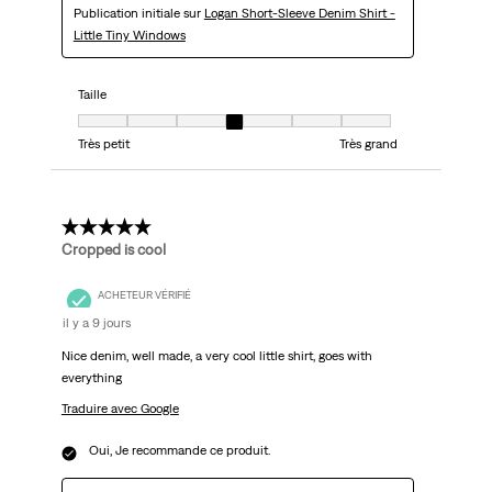
Publication initiale sur
Logan Short-Sleeve Denim Shirt -
Little Tiny Windows
Taille
Taille, 4 sur 7, où 1 est égal à Très petit et 7 est égal à Très grand
Très petit
Très grand
5 étoile(s) sur 5.
Cropped is cool
ACHETEUR VÉRIFIÉ
il y a 9 jours
Nice denim, well made, a very cool little shirt, goes with
everything
Traduire avec Google
Oui, Je recommande ce produit.