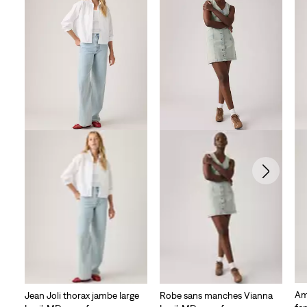
Am
Jean Joli thorax jambe large
Robe sans manches Vianna