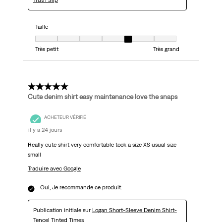
Truth Slip
Taille
Taille, 5 sur 7, où 1 est égal à Très petit et 7 est égal à Très grand
Très petit
Très grand
5 étoile(s) sur 5.
Cute denim shirt easy maintenance love the snaps
ACHETEUR VÉRIFIÉ
il y a 24 jours
Really cute shirt very comfortable took a size XS usual size
small
Traduire avec Google
Oui, Je recommande ce produit.
Publication initiale sur
Logan Short-Sleeve Denim Shirt-
Tencel Tinted Times