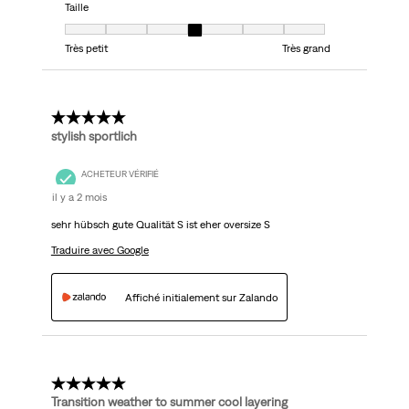
Taille
Taille, 4 sur 7, où 1 est égal à Très petit et 7 est égal à Très grand
Très petit
Très grand
5 étoile(s) sur 5.
stylish sportlich
ACHETEUR VÉRIFIÉ
il y a 2 mois
sehr hübsch gute Qualität S ist eher oversize S
Traduire avec Google
Affiché initialement sur Zalando
5 étoile(s) sur 5.
Transition weather to summer cool layering