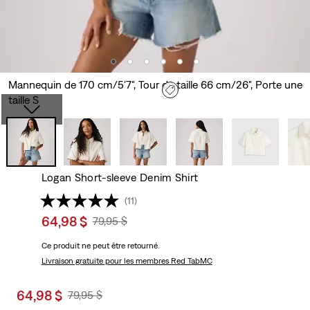
Mannequin de 170 cm/5'7", Tour de taille 66 cm/26", Porte une
taille S
Logan Short-sleeve Denim Shirt
(11)
Sale
64,98 $
Original
79,95 $
price
Price
Ce produit ne peut être retourné.
is
Was
Livraison gratuite
pour les membres Red TabMC
Sale
64,98 $
Original
79,95 $
price
Price