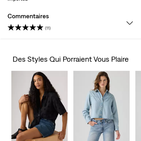
Commentaires
(11)
4.4
étoile(s)
Des Styles Qui Porraient Vous Plaire
sur
Skip Carousel
5.
11
évaluations