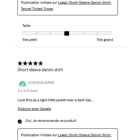
Publication initiale sur
Logan Short-Sleeve Denim Shirt-
Tencel Tinted Times
Taille
Taille, 4 sur 7, où 1 est égal à Très petit et 7 est égal à Très grand
Très petit
Très grand
5 étoile(s) sur 5.
Short sleeve denim shirt
ACHETEUR VÉRIFIÉ
il y a 11 jours
Love this as a light little jacket over a tank top…
Traduire avec Google
Oui, Je recommande ce produit.
Publication initiale sur
Logan Short-Sleeve Denim Shirt-