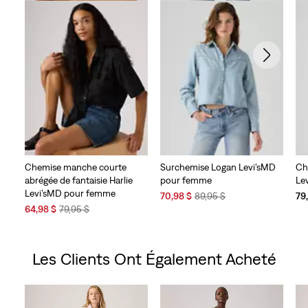
Chemise manche courte
Surchemise Logan Levi’sMD
Ch
abrégée de fantaisie Harlie
pour femme
Le
Levi’sMD pour femme
Sale
Original
70,98 $
89,95 $
79
Sale
Original
Price
Price
64,98 $
79,95 $
Price
Price
is
was
is
was
Les Clients Ont Également Acheté
Skip Carousel