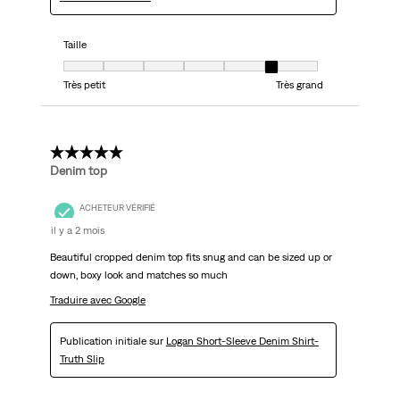
Taille
Taille, 6 sur 7, où 1 est égal à Très petit et 7 est égal à Très grand
Très petit
Très grand
5 étoile(s) sur 5.
Denim top
ACHETEUR VÉRIFIÉ
il y a 2 mois
Beautiful cropped denim top fits snug and can be sized up or
down, boxy look and matches so much
Traduire avec Google
Publication initiale sur
Logan Short-Sleeve Denim Shirt-
Truth Slip