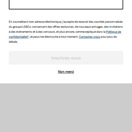
En soumettant mon adresse électronique, j'accepte de recevoir des courriels personnalisés
du groupe LS&Co. concernant des offres exclusives, de nouveaux arrivages, des invitations
à des événements et à des concours, et plus encore, comme expliqué dans la
Politique de
confidentialité*
. Je peux me désinscrire à tout moment.
Contactez-nous
pour plus de
détails.
Inscrivez-vous
Non merci