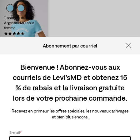
T-shirt ras du cou
ArgentineMD pour
femme
(7)
Sale
Original
25,98 $
50,00 $
Price
Price
Abonnement par courriel
40 % de rabais additionnel -
is
was
Appliqué automatiquement à
la caisse
Bienvenue ! Abonnez-vous aux
courriels de Levi’sMD et obtenez 15
% de rabais et la livraison gratuite
lors de votre prochaine commande.
Recevez en primeur les offres spéciales, les nouveaux arrivages
et bien plus encore.
E-mail
*