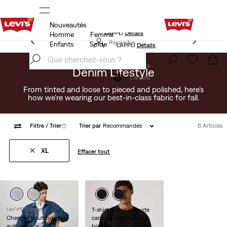
Nouveautés
LE MEILLEUR DE LEVI'SMD – MAINTENANT DANS
L’APPLI
Détails
Homme
Femme
LE MEILLEUR DE LEVI'SMD – MAINTENANT DANS
Rejoindre
Enfants
Solde
L’APPLI
Détails
maintenant
Rejoindre
maintenant
Canada
Denim Lifestyle
Canada
From tinted and loose to pieced and polished, here’s
how we’re wearing our best-in-class fabric for fall.
Filtre
/ Trier
(1)
Trier par
Recommandés
6 Articles
XL
Effacer tout
Levi'sᴹᴰ Premium
T-shirt manche courte
Chemise boutonnée
carré Levi’sMD pour
authentique
homme