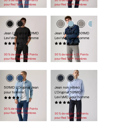
30 % de rabais + 2X Points
30 % de rabais + 2X Points
pour Red Tabᴹᶜ membres
pour Red Tabᴹᶜ membres
Jean L’Original 501MD
Jean L’Original 501MD
Levi’sMD pour homme
Levi’sMD pour homme
(1596)
(2584)
99,95 $
89,95 $
30 % de rabais + 2X Points
30 % de rabais + 2X Points
pour Red Tabᴹᶜ membres
pour Red Tabᴹᶜ membres
501MD L'Original Jean
Jean non rétréci
pour homme
L’Original 501MD
Levi’sMD pour homme
(4392)
89,95 $
(4197)
99,95 $
30 % de rabais + 2X Points
pour Red Tabᴹᶜ membres
30 % de rabais + 2X Points
pour Red Tabᴹᶜ membres