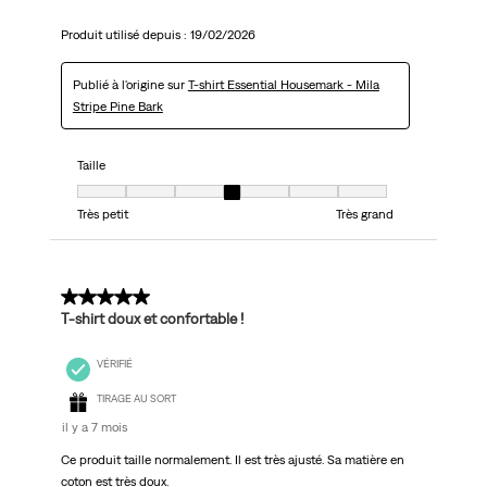
Produit utilisé depuis :
19/02/2026
Publié à l'origine sur
T-shirt Essential Housemark - Mila
Stripe Pine Bark
Taille
Taille, 4 sur 7, où 1 est égal à Très petit et 7 est égal à Très grand
Très petit
Très grand
5 sur 5 étoiles.
T-shirt doux et confortable !
VÉRIFIÉ
TIRAGE AU SORT
il y a 7 mois
Ce produit taille normalement. Il est très ajusté. Sa matière en
coton est très doux.