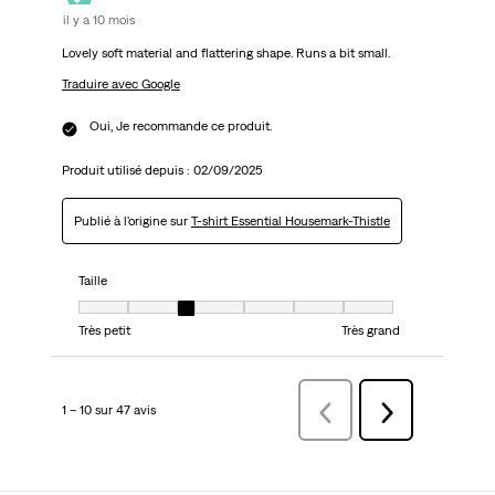
il y a 10 mois
Lovely soft material and flattering shape. Runs a bit small.
Traduire avec Google
Oui, Je recommande ce produit.
Produit utilisé depuis :
02/09/2025
Publié à l'origine sur
T-shirt Essential Housemark-Thistle
Taille
Taille, 3 sur 7, où 1 est égal à Très petit et 7 est égal à Très grand
Très petit
Très grand
1 – 10 sur 47 avis
Précédentavis
Suivant
avis