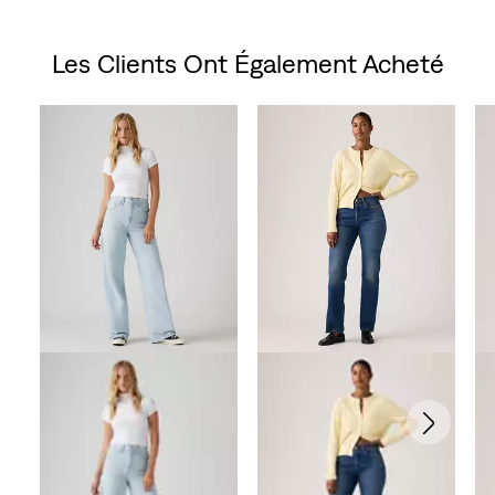
Price
Price
is
was
Les Clients Ont Également Acheté
Skip Carousel