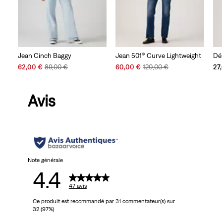
Jean Cinch Baggy
Jean 501® Curve Lightweight
Dé
Sale
Original
Sale
Original
62,00 €
89,00 €
60,00 €
120,00 €
27
Price
Price
Price
Price
is
was
is
was
Avis
Note générale
4.4
47 avis
Ce produit est recommandé par 31 commentateur(s) sur
32 (97%)