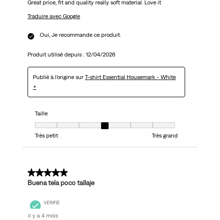
Great price, fit and quality really soft material. Love it
Traduire avec Google
Oui, Je recommande ce produit.
Produit utilisé depuis :
12/04/2026
Publié à l'origine sur
T-shirt Essential Housemark - White
+
Taille
Taille, 4 sur 7, où 1 est égal à Très petit et 7 est égal à Très grand
Très petit
Très grand
5 sur 5 étoiles.
Buena tela poco tallaje
VÉRIFIÉ
il y a 4 mois