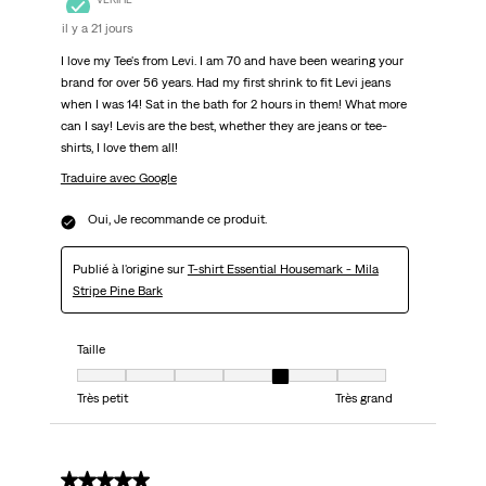
il y a 21 jours
I love my Tee's from Levi. I am 70 and have been wearing your
brand for over 56 years. Had my first shrink to fit Levi jeans
when I was 14! Sat in the bath for 2 hours in them! What more
can I say! Levis are the best, whether they are jeans or tee-
shirts, I love them all!
Traduire avec Google
Oui, Je recommande ce produit.
Publié à l'origine sur
T-shirt Essential Housemark - Mila
Stripe Pine Bark
Taille
Taille, 5 sur 7, où 1 est égal à Très petit et 7 est égal à Très grand
Très petit
Très grand
5 sur 5 étoiles.