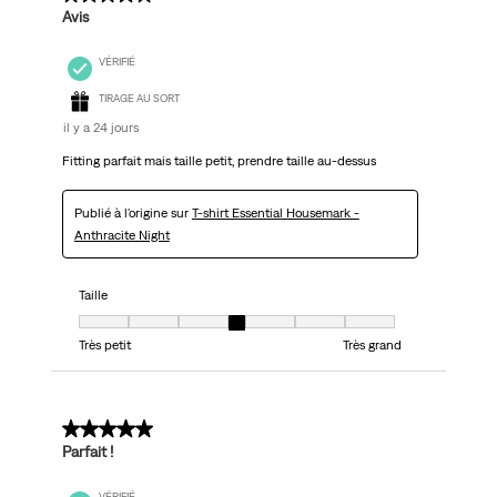
Avis
VÉRIFIÉ
TIRAGE AU SORT
il y a 24 jours
Fitting parfait mais taille petit, prendre taille au-dessus
Publié à l'origine sur
T-shirt Essential Housemark -
Anthracite Night
Taille
Taille, 4 sur 7, où 1 est égal à Très petit et 7 est égal à Très grand
Très petit
Très grand
5 sur 5 étoiles.
Parfait !
VÉRIFIÉ