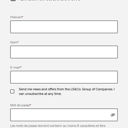
Prénom
*
Nom
*
E-mail
*
Send me news and offers from the LS&Co. Group of Companies. I
can unsubscribe at any time.
Mot de passe
*
Les mots de passe doivent contenir au moins 8 caractères et être