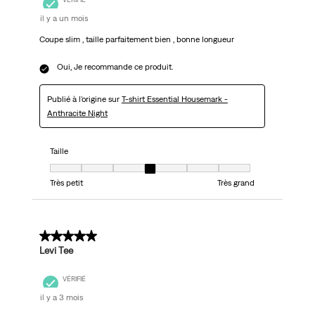
il y a un mois
Coupe slim , taille parfaitement bien , bonne longueur
Oui, Je recommande ce produit.
Publié à l'origine sur
T-shirt Essential Housemark -
Anthracite Night
Taille
Taille, 4 sur 7, où 1 est égal à Très petit et 7 est égal à Très grand
Très petit
Très grand
5 sur 5 étoiles.
Levi Tee
VÉRIFIÉ
il y a 3 mois