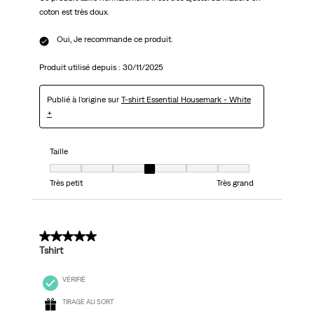
coton est très doux.
Oui, Je recommande ce produit.
Produit utilisé depuis :
30/11/2025
Publié à l'origine sur
T-shirt Essential Housemark - White
+
Taille
Taille, 4 sur 7, où 1 est égal à Très petit et 7 est égal à Très grand
Très petit
Très grand
5 sur 5 étoiles.
Tshirt
VÉRIFIÉ
TIRAGE AU SORT