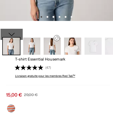
T-shirt Essential Housemark
(47)
Livraison gratuite
pour les membres Red Tab™
Sale
15,00 €
Original
29,00 €
price
Price
is
Was