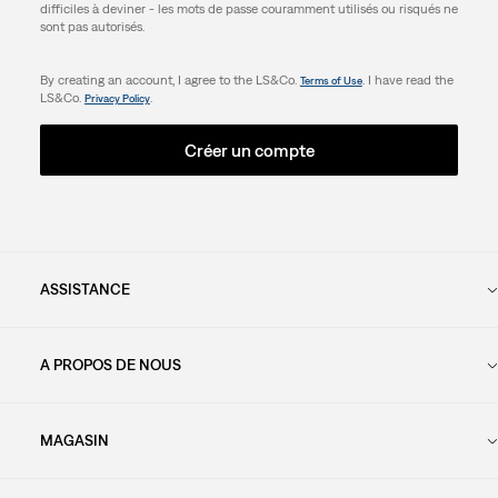
difficiles à deviner - les mots de passe couramment utilisés ou risqués ne
sont pas autorisés.
By creating an account, I agree to the LS&Co.
. I have read the
Terms of Use
LS&Co.
.
Privacy Policy
Créer un compte
ASSISTANCE
A PROPOS DE NOUS
MAGASIN