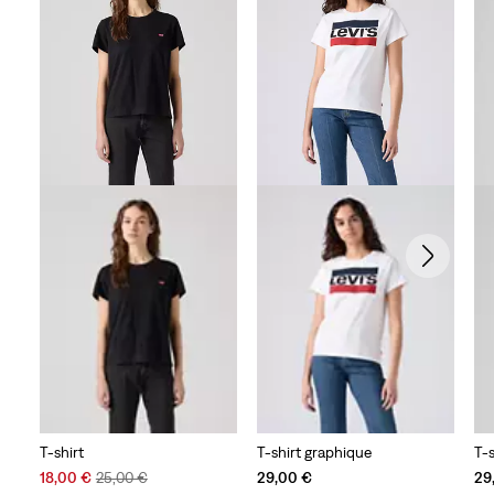
avis
T-shirt
T-shirt graphique
T-
Sale
Original
18,00 €
25,00 €
29,00 €
29