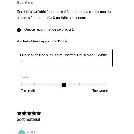
il y a 8 mois
Tshirt très agréable à porter, matière toute douce.belle qualité,
et belles finitions ,taille S parfaite correspond
Oui, Je recommande ce produit.
Produit utilisé depuis :
02/11/2025
Publié à l'origine sur
T-shirt Essential Housemark - White
+
Taille
Taille, 4 sur 7, où 1 est égal à Très petit et 7 est égal à Très grand
Très petit
Très grand
5 sur 5 étoiles.
Soft material
VÉRIFIÉ