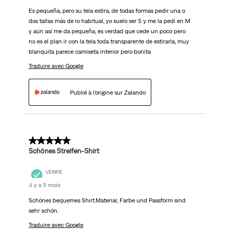
Es pequeña, pero su tela estira, de todas formas pedir una o
dos tallas más de lo habitual, yo suelo ser S y me la pedí en M
y aún así me da pequeña, es verdad que cede un poco pero
no es el plan ir con la tela toda transparente de estirarla, muy
blanquita parece camiseta interior pero bonita
Traduire avec Google
Publié à l'origine sur Zalando
5 sur 5 étoiles.
Schönes Streifen-Shirt
VÉRIFIÉ
il y a 5 mois
Schönes bequemes Shirt.Material, Farbe und Passform sind
sehr schön.
Traduire avec Google