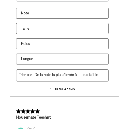
Zone de recherche de sujet et d'avis
Note
Taille
Poids
Langue
1
Trier par
De la note la plus élevée à la plus faible
à
10
1 – 10 sur 47 avis
sur
47
avis.
5 sur 5 étoiles.
Housemate Teeshirt
VÉRIFIÉ