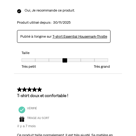
Oui, Je recommande ce produit.
Produit utilisé depuis :
30/11/2025
Publié à l'origine sur
T-shirt Essential Housemark-Thistle
Taille
Taille, 4 sur 7, où 1 est égal à Très petit et 7 est égal à Très grand
Très petit
Très grand
5 sur 5 étoiles.
T-shirt doux et confortable !
VÉRIFIÉ
TIRAGE AU SORT
il y a 7 mois
Ce produit taille normalement. Il est très ajusté. Sa matière en