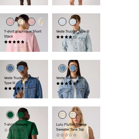
59,00 €
T-shirt graphique Short
Veste Trucker Type III
Stack
(235)
(1)
130,00 €
35,00 €
Veste Trucker Relaxed
Veste Trucker ’90
Type III
(419)
(84)
140,00 €
130,00 €
T-shirt Relaxed
Lulu Flutter Sleeve
Sweater Tank Top
(0)
35,00 €
(0)