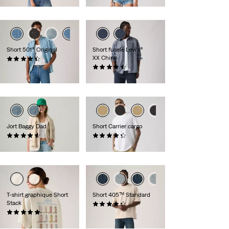
Short 501® Original
Short fuselé Levi's®
XX Chino
(72)
65,00 €
(243)
59,00 €
Jort Baggy Dad
Short Carrier cargo
(273)
(603)
75,00 €
59,00 €
T-shirt graphique Short
Short 405™ Standard
Stack
(105)
(1)
65,00 €
35,00 €