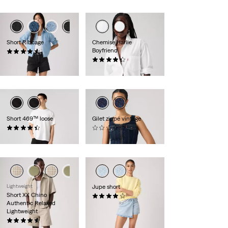
Short Ribcage
Chemise Harlie
Boyfriend
(97)
69,00 €
(147)
65,00 €
Short 469™ loose
Gilet zippé vintage
(345)
(0)
55,00 €
89,00 €
Lightweight
Jupe short
Short XX Chino
(34)
Authentic Relaxed
55,00 €
Lightweight
(56)