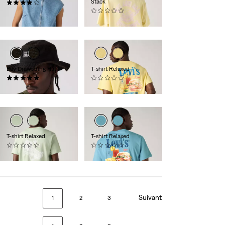
Stack
(1)
65,00 €
(0)
35,00 €
Bay Drawstring Hat
T-shirt Relaxed
(1)
(0)
39,00 €
35,00 €
T-shirt Relaxed
T-shirt Relaxed
(0)
(0)
35,00 €
35,00 €
Suivant
1
2
3