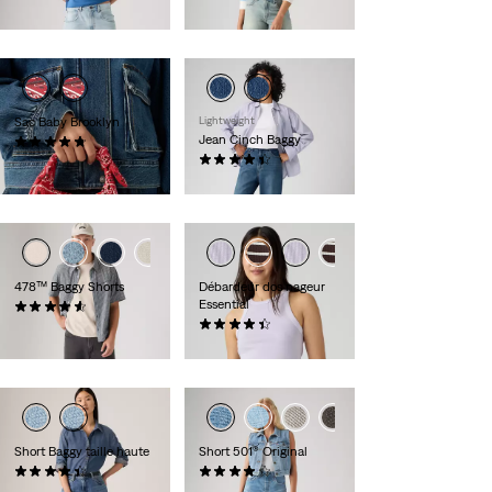
79,00 €
55,00 €
Sac Baby Brooklyn
Lightweight
Jean Cinch Baggy
(26)
39,00 €
(1980)
89,00 €
+2
+3
478™ Baggy Shorts
Débardeur dos nageur
Essential
(116)
65,00 €
(73)
27,00 €
+1
Short Baggy taille haute
Short 501® Original
(302)
(735)
69,00 €
65,00 €