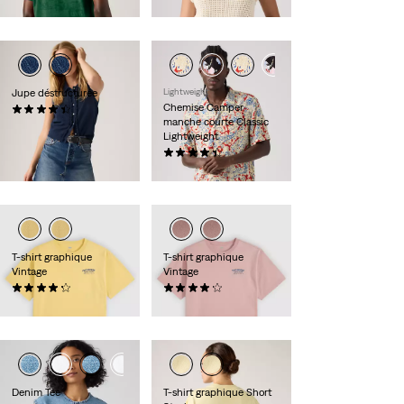
55,00 €
Jupe déstructurée
Lightweight
Chemise Camper
(10)
manche courte Classic
65,00 €
Lightweight
(50)
55,00 €
T-shirt graphique
T-shirt graphique
Vintage
Vintage
(10)
(10)
35,00 €
35,00 €
Denim Tee
T-shirt graphique Short