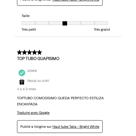
Taille
Taille, 4 sur 7, où 1 est égal à Très petit et 7 est égal à Très grand
Très petit
Très grand
5 sur 5 étoiles.
TOP TUBO GUAPISIMO
VÉRIFIÉ
TIRAGE AU SORT
il y a 3 mois
TOPTUBO COMODISIMO QUEDA PERFECTO ESTILIZA
ENCANTADA
Traduire avec Google
Publié à l'origine sur
Haut tube Talia - Bright White