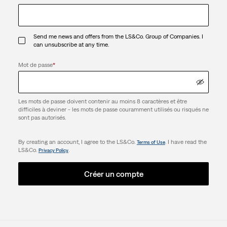
Send me news and offers from the LS&Co. Group of Companies. I
can unsubscribe at any time.
Mot de passe
*
Les mots de passe doivent contenir au moins 8 caractères et être
difficiles à deviner - les mots de passe couramment utilisés ou risqués ne
sont pas autorisés.
By creating an account, I agree to the LS&Co.
. I have read the
Terms of Use
LS&Co.
.
Privacy Policy
Créer un compte