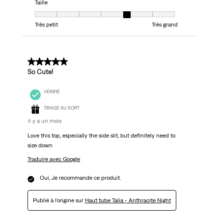
Taille
Taille, 5 sur 7, où 1 est égal à Très petit et 7 est égal à Très grand
Très petit
Très grand
4 sur 5 étoiles.
So Cute!
VÉRIFIÉ
TIRAGE AU SORT
il y a un mois
Love this top, especially the side slit, but definitely need to
size down
Traduire avec Google
Oui, Je recommande ce produit.
Publié à l'origine sur
Haut tube Talia - Anthracite Night