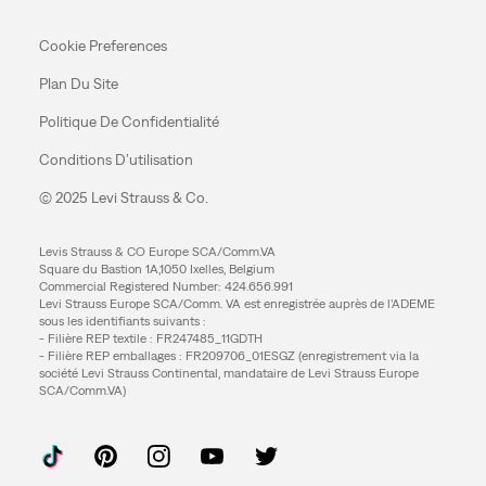
Cookie Preferences
Plan Du Site
Politique De Confidentialité
Conditions D’utilisation
© 2025 Levi Strauss & Co.
Levis Strauss & CO Europe SCA/Comm.VA
Square du Bastion 1A,1050 Ixelles, Belgium
Commercial Registered Number: 424.656.991
Levi Strauss Europe SCA/Comm. VA est enregistrée auprès de l’ADEME
sous les identifiants suivants :
- Filière REP textile : FR247485_11GDTH
- Filière REP emballages : FR209706_01ESGZ (enregistrement via la
société Levi Strauss Continental, mandataire de Levi Strauss Europe
SCA/Comm.VA)