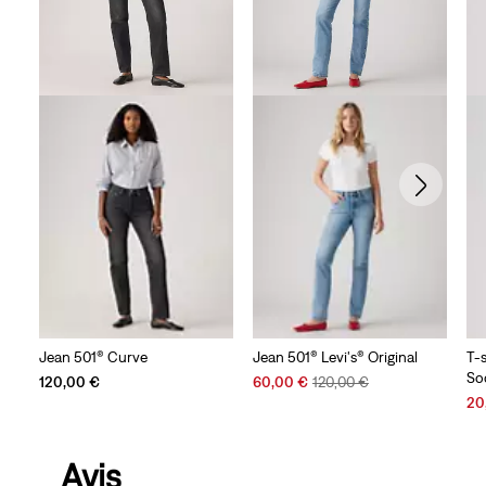
Jean 501® Curve
Jean 501® Levi's® Original
T-s
So
Sale
Original
120,00 €
60,00 €
120,00 €
Price
Price
Sal
20
is
was
Pri
is
Avis