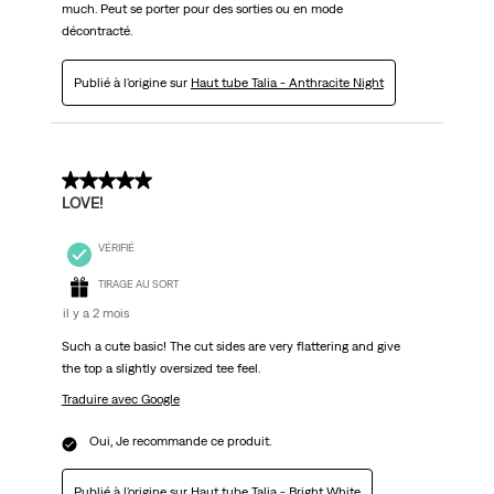
much. Peut se porter pour des sorties ou en mode
décontracté.
Publié à l'origine sur
Haut tube Talia - Anthracite Night
5 sur 5 étoiles.
LOVE!
VÉRIFIÉ
TIRAGE AU SORT
il y a 2 mois
Such a cute basic! The cut sides are very flattering and give
the top a slightly oversized tee feel.
Traduire avec Google
Oui, Je recommande ce produit.
Publié à l'origine sur
Haut tube Talia - Bright White