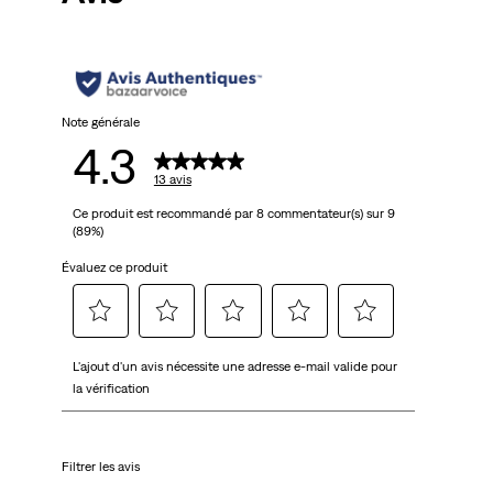
Note générale
4.3
13 avis
Ce produit est recommandé par 8 commentateur(s) sur 9
(89%)
Évaluez ce produit
Sélectionnez
Sélectionnez
Sélectionnez
Sélectionnez
Sélectionnez
L'ajout d'un avis nécessite une adresse e-mail valide pour
pour
pour
pour
pour
pour
la vérification
attribuer
attribuer
attribuer
attribuer
attribuer
1 étoile
2 étoiles
3 étoiles
4 étoiles
5 étoiles
à
à
à
à
à
Filtrer les avis
l'article.
l'article.
l'article.
l'article.
l'article.