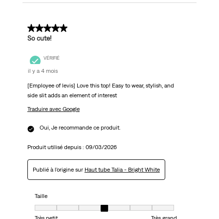
5 sur 5 étoiles.
So cute!
VÉRIFIÉ
il y a 4 mois
[Employee of levis] Love this top! Easy to wear, stylish, and
side slit adds an element of interest
Traduire avec Google
Oui, Je recommande ce produit.
Produit utilisé depuis :
09/03/2026
Publié à l'origine sur
Haut tube Talia - Bright White
Taille
Taille, 4 sur 7, où 1 est égal à Très petit et 7 est égal à Très grand
Très petit
Très grand