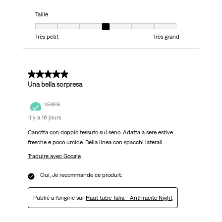
Taille
Taille, 4 sur 7, où 1 est égal à Très petit et 7 est égal à Très grand
Très petit
Très grand
4 sur 5 étoiles.
Una bella sorpresa
VÉRIFIÉ
il y a 16 jours
Canotta con doppio tessuto sul seno. Adatta a sere estive
fresche e poco umide. Bella linea con spacchi laterali.
Traduire avec Google
Oui, Je recommande ce produit.
Publié à l'origine sur
Haut tube Talia - Anthracite Night