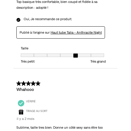
Top basique très confortable, bien coupé et fidèle à sa
description : adopté !
Oui, Je recommande ce produit.
Publié à l'origine sur
Haut tube Talia - Anthracite Night
Taille
Taille, 5 sur 7, où 1 est égal à Très petit et 7 est égal à Très grand
Très petit
Très grand
5 sur 5 étoiles.
Whahooo
VÉRIFIÉ
TIRAGE AU SORT
il y a 2 mois
Sublime, taille tres bien. Donne un côté sexy sans être too