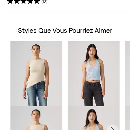
(13)
4.3
sur
Styles Que Vous Pourriez Aimer
5
Skip Carousel
étoiles.
13
avis