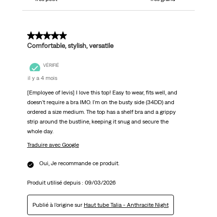
5 sur 5 étoiles.
Comfortable, stylish, versatile
VÉRIFIÉ
il y a 4 mois
[Employee of levis] I love this top! Easy to wear, fits well, and
doesn't require a bra IMO. I'm on the busty side (34DD) and
ordered a size medium. The top has a shelf bra and a grippy
strip around the bustline, keeping it snug and secure the
whole day.
Traduire avec Google
Oui, Je recommande ce produit.
Produit utilisé depuis :
09/03/2026
Publié à l'origine sur
Haut tube Talia - Anthracite Night