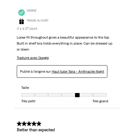
VÉRIFIÉ
TIRAGE AU SORT
il y a 27 jours
Loose fit throughout gives a beautiful appearance to the top.
Built in shelf bra holds everything in place. Can be dressed up
or down
Traduire avec Google
Publié à l'origine sur
Haut tube Talia - Anthracite Night
Taille
Taille, 5 sur 7, où 1 est égal à Très petit et 7 est égal à Très grand
Très petit
Très grand
5 sur 5 étoiles.
Better than expected