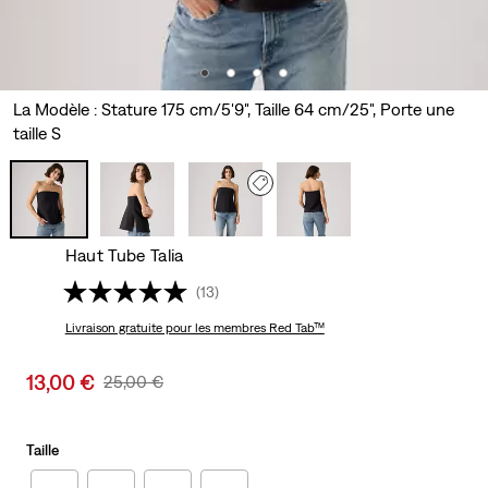
La Modèle : Stature 175 cm/5'9", Taille 64 cm/25", Porte une
taille S
Haut Tube Talia
(13)
Livraison gratuite
pour les membres Red Tab™
Sale
13,00 €
Original
25,00 €
price
Price
is
Was
Taille