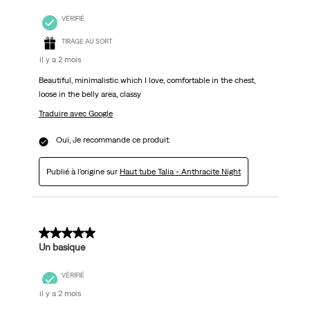
VÉRIFIÉ
TIRAGE AU SORT
il y a 2 mois
Beautiful, minimalistic which I love, comfortable in the chest,
loose in the belly area, classy
Traduire avec Google
Oui, Je recommande ce produit.
Publié à l'origine sur
Haut tube Talia - Anthracite Night
5 sur 5 étoiles.
Un basique
VÉRIFIÉ
il y a 2 mois