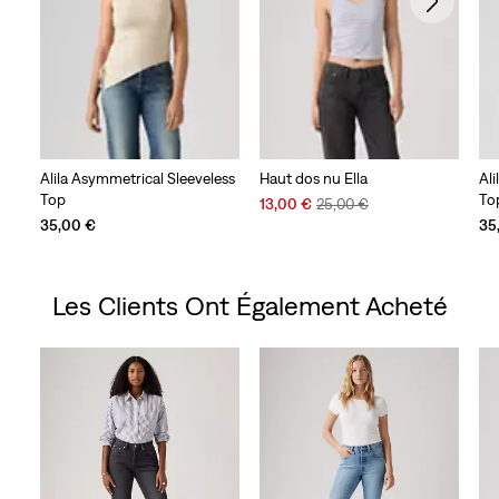
Alila Asymmetrical Sleeveless
Haut dos nu Ella
Al
Top
To
Sale
Original
13,00 €
25,00 €
Price
Price
35,00 €
35
is
was
Les Clients Ont Également Acheté
Skip Carousel