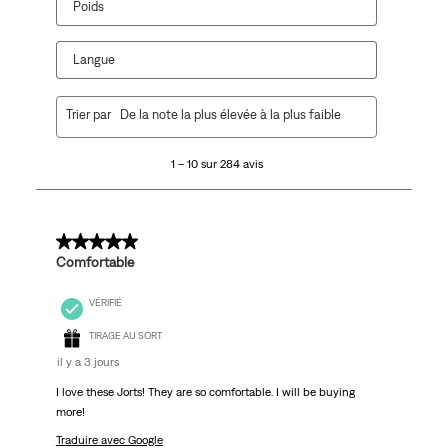
Poids
Langue
1
Trier par
De la note la plus élevée à la plus faible
à
10
1 – 10 sur 284 avis
sur
284
avis.
5 sur 5 étoiles.
Comfortable
VÉRIFIÉ
TIRAGE AU SORT
il y a 3 jours
I love these Jorts! They are so comfortable. I will be buying
more!
Traduire avec Google