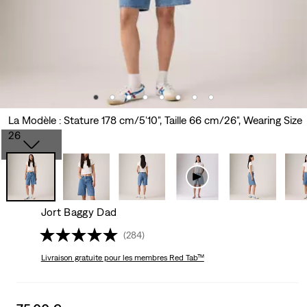
La Modèle : Stature 178 cm/5'10", Taille 66 cm/26", Wearing Size
26
Jort Baggy Dad
(284)
Livraison gratuite
pour les membres Red Tab™
Sale