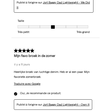
Publié à l'origine sur
Jort Baggy Dad Lightweight - We Did
It
Taille
Taille, 4 sur 7, où 1 est égal à Très petit et 7 est égal à Très grand
Très petit
Très grand
5 sur 5 étoiles.
Mijn favo broek in de zomer
il y a 11 jours
Heerlijke broek van luchtige denim. Heb er al een paar. Mijn
favoriete zomerbroek.
Traduire avec Google
Oui, Je recommande ce produit.
Publié à l'origine sur
Jort Baggy Dad Lightweight - Own It