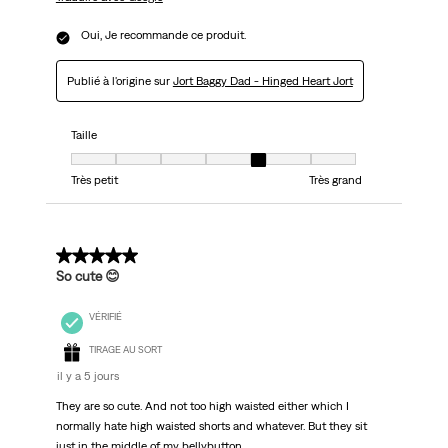
Oui, Je recommande ce produit.
Publié à l'origine sur
Jort Baggy Dad - Hinged Heart Jort
Taille
Taille, 5 sur 7, où 1 est égal à Très petit et 7 est égal à Très grand
Très petit
Très grand
5 sur 5 étoiles.
So cute 😊
VÉRIFIÉ
TIRAGE AU SORT
il y a 5 jours
They are so cute. And not too high waisted either which I
normally hate high waisted shorts and whatever. But they sit
just in the middle of my bellybutton.