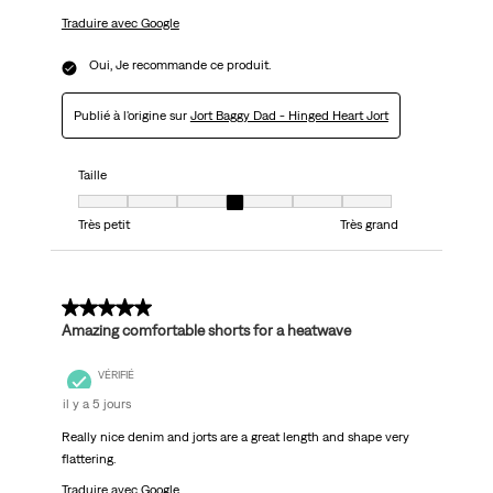
Traduire avec Google
Oui, Je recommande ce produit.
Publié à l'origine sur
Jort Baggy Dad - Hinged Heart Jort
Taille
Taille, 4 sur 7, où 1 est égal à Très petit et 7 est égal à Très grand
Très petit
Très grand
5 sur 5 étoiles.
Amazing comfortable shorts for a heatwave
VÉRIFIÉ
il y a 5 jours
Really nice denim and jorts are a great length and shape very
flattering.
Traduire avec Google