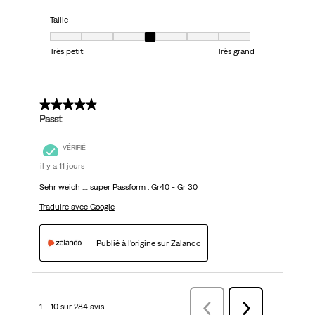
Taille
Taille, 4 sur 7, où 1 est égal à Très petit et 7 est égal à Très grand
Très petit
Très grand
5 sur 5 étoiles.
Passt
VÉRIFIÉ
il y a 11 jours
Sehr weich … super Passform . Gr40 - Gr 30
Traduire avec Google
Publié à l'origine sur Zalando
1 – 10 sur 284 avis
Précédentavis
Suivant