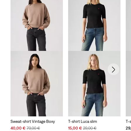
Sweat-shirt Vintage Boxy
T-shirt Luca slim
T-
Sale
Original
Sale
Original
40,00 €
79,00 €
15,00 €
29,00 €
29