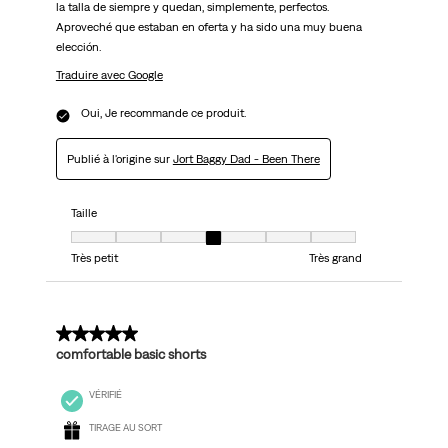
la talla de siempre y quedan, simplemente, perfectos.
Aproveché que estaban en oferta y ha sido una muy buena
elección.
Traduire avec Google
Oui, Je recommande ce produit.
Publié à l'origine sur
Jort Baggy Dad - Been There
Taille
Taille, 4 sur 7, où 1 est égal à Très petit et 7 est égal à Très grand
Très petit
Très grand
5 sur 5 étoiles.
comfortable basic shorts
VÉRIFIÉ
TIRAGE AU SORT