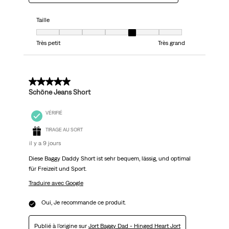
Taille
Taille, 5 sur 7, où 1 est égal à Très petit et 7 est égal à Très grand
Très petit
Très grand
5 sur 5 étoiles.
Schöne Jeans Short
VÉRIFIÉ
TIRAGE AU SORT
il y a 9 jours
Diese Baggy Daddy Short ist sehr bequem, lässig, und optimal
für Freizeit und Sport.
Traduire avec Google
Oui, Je recommande ce produit.
Publié à l'origine sur
Jort Baggy Dad - Hinged Heart Jort