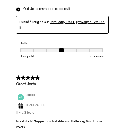
Oui, Je recommande ce produit.
Publié à l'origine sur
Jort Baggy Dad Lightweight - We Did
It
Taille
Taille, 4 sur 7, où 1 est égal à Très petit et 7 est égal à Très grand
Très petit
Très grand
5 sur 5 étoiles.
Great Jorts
VÉRIFIÉ
TIRAGE AU SORT
il y a 3 jours
Great Jorts! Supper comfortable and flattering. Want more
colors!