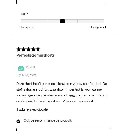
Taille
Taille, 4 sur 7, où 1 est égal à Très petit et 7 est égal à Très grand
Très petit
Très grand
5 sur 5 étoiles.
Perfecte zomershorts
VÉRIFIÉ
il y a 10 jours
Deze short heeft een mooie lengte en zit erg comfortabel. De
stof is dun en luchtig, waardoor hij perfect is voor warme
zomerdagen. De pasvorm is mooi baggy zonder te wijd te zijn
en de kwaliteit voelt goed aan. Zeker een aanrader!
Traduire avec Google
Oui, Je recommande ce produit.