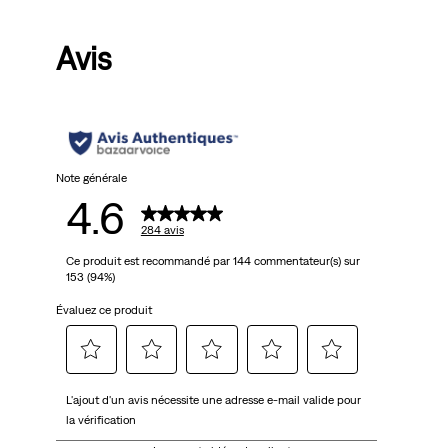
Price
Price
Price
Price
is
was
is
was
Avis
Note générale
4.6
284 avis
Ce produit est recommandé par 144 commentateur(s) sur
153 (94%)
Évaluez ce produit
Sélectionnez
Sélectionnez
Sélectionnez
Sélectionnez
Sélectionnez
L'ajout d'un avis nécessite une adresse e-mail valide pour
pour
pour
pour
pour
pour
la vérification
attribuer
attribuer
attribuer
attribuer
attribuer