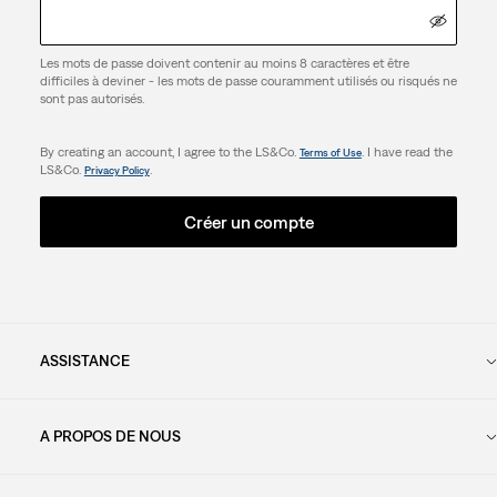
Les mots de passe doivent contenir au moins 8 caractères et être
difficiles à deviner - les mots de passe couramment utilisés ou risqués ne
sont pas autorisés.
By creating an account, I agree to the LS&Co.
. I have read the
Terms of Use
LS&Co.
.
Privacy Policy
Créer un compte
ASSISTANCE
A PROPOS DE NOUS