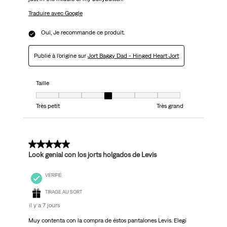
Traduire avec Google
Oui, Je recommande ce produit.
Publié à l'origine sur
Jort Baggy Dad - Hinged Heart Jort
Taille
Taille, 4 sur 7, où 1 est égal à Très petit et 7 est égal à Très grand
Très petit
Très grand
5 sur 5 étoiles.
Look genial con los jorts holgados de Levis
VÉRIFIÉ
TIRAGE AU SORT
il y a 7 jours
Muy contenta con la compra de éstos pantalones Levis. Elegí