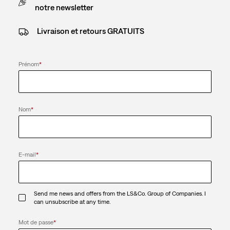
notre newsletter
Livraison et retours GRATUITS
Prénom
*
Nom
*
E-mail
*
Send me news and offers from the LS&Co. Group of Companies. I
can unsubscribe at any time.
Mot de passe
*