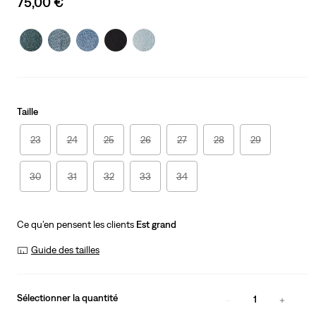
75,00 €
price
is
Taille
23
24
25
26
27
28
29
30
31
32
33
34
Ce qu’en pensent les clients
Est grand
Guide des tailles
Sélectionner la quantité
1