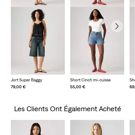
Jort Super Baggy
Short Cinch mi-cuisse
Sho
79,00 €
55,00 €
69
Les Clients Ont Également Acheté
Skip Carousel