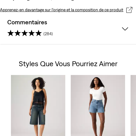
Apprenez-en davantage sur l’origine et la composition de ce produit
Commentaires
(284)
4.6
sur
Styles Que Vous Pourriez Aimer
5
Skip Carousel
étoiles.
284
avis