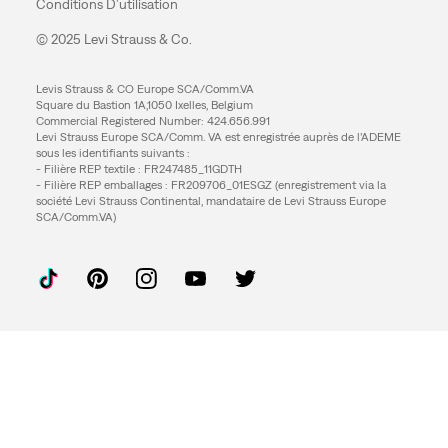
Conditions D’utilisation
© 2025 Levi Strauss & Co.
Levis Strauss & CO Europe SCA/Comm.VA
Square du Bastion 1A,1050 Ixelles, Belgium
Commercial Registered Number: 424.656.991
Levi Strauss Europe SCA/Comm. VA est enregistrée auprès de l’ADEME
sous les identifiants suivants :
- Filière REP textile : FR247485_11GDTH
- Filière REP emballages : FR209706_01ESGZ (enregistrement via la
société Levi Strauss Continental, mandataire de Levi Strauss Europe
SCA/Comm.VA)