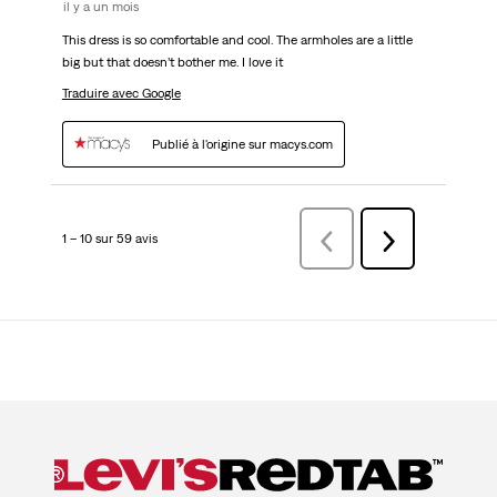
il y a un mois
This dress is so comfortable and cool. The armholes are a little
big but that doesn’t bother me. I love it
Traduire avec Google
Publié à l'origine sur macys.com
1 – 10 sur 59 avis
Précédentavis
Suivant
avis