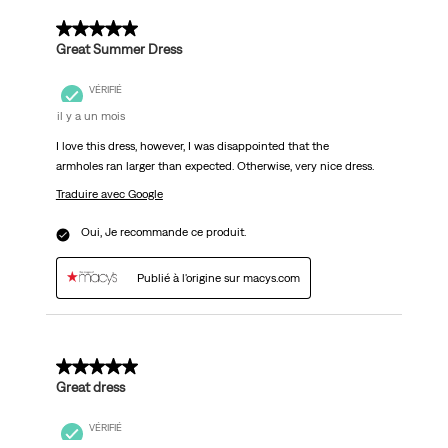
5 sur 5 étoiles.
Great Summer Dress
VÉRIFIÉ
il y a un mois
I love this dress, however, I was disappointed that the
armholes ran larger than expected. Otherwise, very nice dress.
Traduire avec Google
Oui, Je recommande ce produit.
Publié à l'origine sur macys.com
5 sur 5 étoiles.
Great dress
VÉRIFIÉ