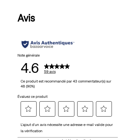
Price
Price
is
is
was
Avis
Note générale
4.6
59 avis
Ce produit est recommandé par 43 commentateur(s) sur
48 (90%)
Évaluez ce produit
Sélectionnez
Sélectionnez
Sélectionnez
Sélectionnez
Sélectionnez
L'ajout d'un avis nécessite une adresse e-mail valide pour
pour
pour
pour
pour
pour
la vérification
attribuer
attribuer
attribuer
attribuer
attribuer