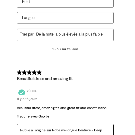
Poids
Langue
1
Trier par
De la note la plus élevée à la plus faible
à
10
1 – 10 sur 59 avis
sur
59
avis.
5 sur 5 étoiles.
Beautiful dress and amazing fit
VÉRIFIÉ
il y a 16 jours
Beautiful dress, amazing fit, and great fit and construction
Traduire avec Google
Publié à l'origine sur
Robe mi-longue Beatrice - Deep