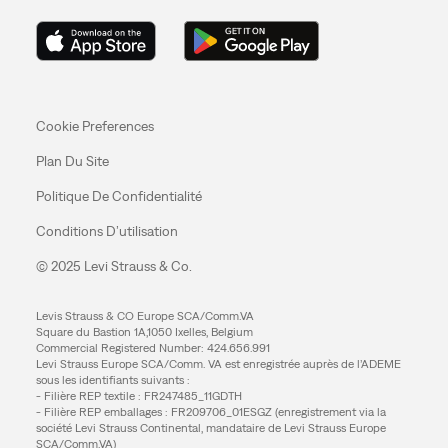
Cookie Preferences
Plan Du Site
Politique De Confidentialité
Conditions D’utilisation
© 2025 Levi Strauss & Co.
Levis Strauss & CO Europe SCA/Comm.VA
Square du Bastion 1A,1050 Ixelles, Belgium
Commercial Registered Number: 424.656.991
Levi Strauss Europe SCA/Comm. VA est enregistrée auprès de l’ADEME
sous les identifiants suivants :
- Filière REP textile : FR247485_11GDTH
- Filière REP emballages : FR209706_01ESGZ (enregistrement via la
société Levi Strauss Continental, mandataire de Levi Strauss Europe
SCA/Comm.VA)