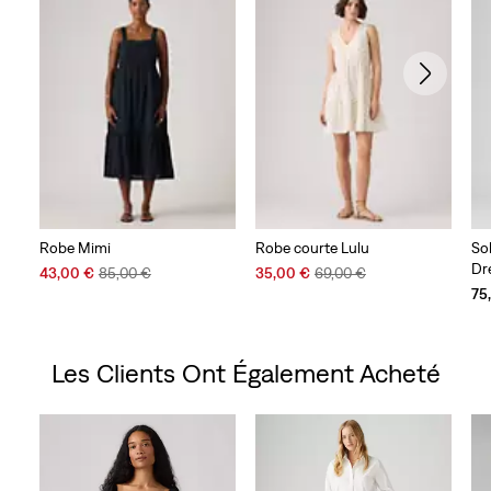
Robe Mimi
Robe courte Lulu
Sol
Dr
Sale
Original
Sale
Original
43,00 €
85,00 €
35,00 €
69,00 €
Price
Price
Price
Price
75
is
was
is
was
Les Clients Ont Également Acheté
Skip Carousel