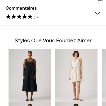
Commentaires
(59)
4.6
sur
Styles Que Vous Pourriez Aimer
5
Skip Carousel
étoiles.
59
avis