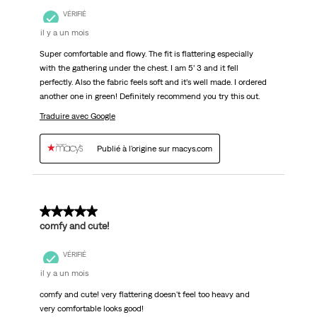
VÉRIFIÉ
il y a un mois
Super comfortable and flowy. The fit is flattering especially
with the gathering under the chest. I am 5’ 3 and it fell
perfectly. Also the fabric feels soft and it’s well made. I ordered
another one in green! Definitely recommend you try this out.
Traduire avec Google
Publié à l'origine sur macys.com
5 sur 5 étoiles.
comfy and cute!
VÉRIFIÉ
il y a un mois
comfy and cute! very flattering doesn't feel too heavy and
very comfortable looks good!