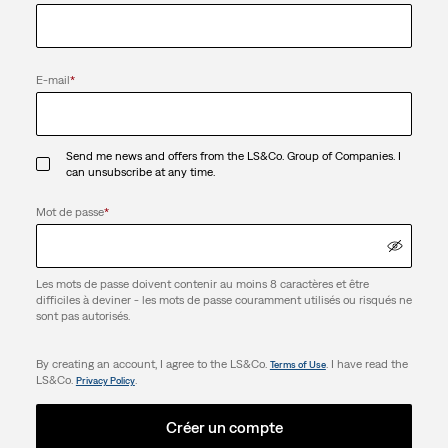
E-mail
*
Send me news and offers from the LS&Co. Group of Companies. I
can unsubscribe at any time.
Mot de passe
*
Les mots de passe doivent contenir au moins 8 caractères et être
difficiles à deviner - les mots de passe couramment utilisés ou risqués ne
sont pas autorisés.
By creating an account, I agree to the LS&Co.
. I have read the
Terms of Use
LS&Co.
.
Privacy Policy
Créer un compte