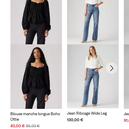
Jean Ribcage Wide Leg
Blouse manche longue Boho
Je
Ottie
130,00 €
Sal
91
Sale
Original
Pri
43,00 €
85,00 €