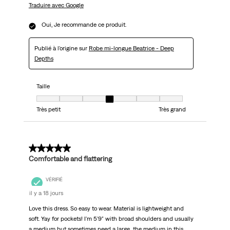
Traduire avec Google
Oui, Je recommande ce produit.
Publié à l'origine sur
Robe mi-longue Beatrice - Deep
Depths
Taille
Taille, 4 sur 7, où 1 est égal à Très petit et 7 est égal à Très grand
Très petit
Très grand
5 sur 5 étoiles.
Comfortable and flattering
VÉRIFIÉ
il y a 18 jours
Love this dress. So easy to wear. Material is lightweight and
soft. Yay for pockets! I'm 5'9" with broad shoulders and usually
a medium but sometimes need a large...the medium in this