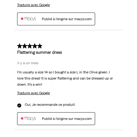
Traduire avec Google
Publié à l'origine sur macys.com
5 sur 5 étoiles.
Flattering summer dress
il y a un mois
I’m usually a size 14 so I bought a size L in the Olive green. I
love this dress! It is super flattering and can be dressed up or
down. It’s a win!
Traduire avec Google
Oui, Je recommande ce produit.
Publié à l'origine sur macys.com