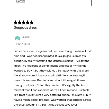
Depths
5 sur 5 étoiles.
Gorgeous dress!
VÉRIFIÉ
il y a 17 jours
I absolutely love Levi jeans but I’ve never bought a dress. First
time and I was not disappointed. It is a gorgeous dress fits
beautifully really flattering and gorgeous colour - i’ve got the
green. I’ve got loads of compliments and lots of my friends
wanted to buy it but they sold out. So happy with this dress
I’ve already worn it loads and will definitely be wearing it
more this summer. People talked about it being a bit see-
through, but I didn’t find this problem. It’s slightly thicker
material than I had expected as it’s a linen mix and just feels
like great quality. Just a very flattering shape. I’m a size 10 but
have a much bigger bra size I was worried that buttons across
the chest wouldn’t fit. But it was perfect Love love!