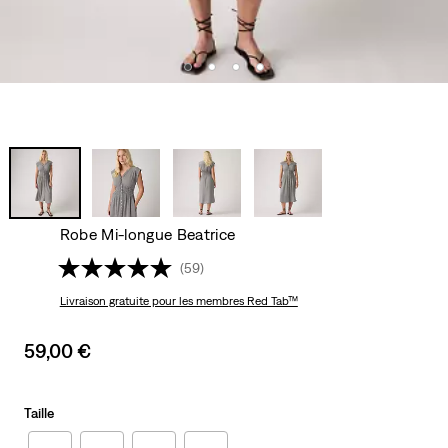
Robe Mi-longue Beatrice
(59)
Livraison gratuite
pour les membres Red Tab™
Sale
59,00 €
price
is
Taille