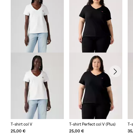
T-shirt col V
T-shirt Perfect col V (Plus)
T-
25,00 €
25,00 €
35