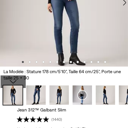
La Modèle : Stature 178 cm/5'10", Taille 64 cm/25", Porte une
taille 25 x 30
Jean 312™ Galbant Slim
(1440)