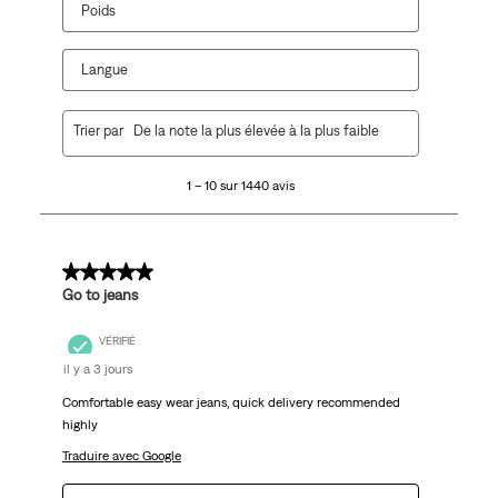
Poids
Langue
1
Trier par
De la note la plus élevée à la plus faible
à
10
1 – 10 sur 1440 avis
sur
1440
avis.
5 sur 5 étoiles.
Go to jeans
VÉRIFIÉ
il y a 3 jours
Comfortable easy wear jeans, quick delivery recommended
highly
Traduire avec Google