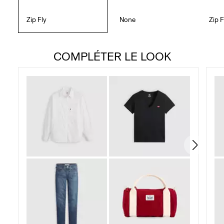
Zip Fly
None
Zip F
COMPLÉTER LE LOOK