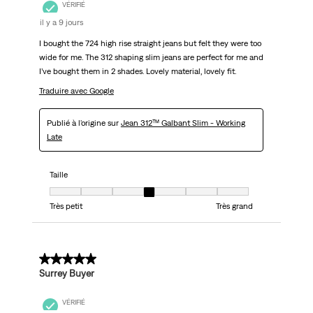
VÉRIFIÉ
il y a 9 jours
I bought the 724 high rise straight jeans but felt they were too
wide for me. The 312 shaping slim jeans are perfect for me and
I’ve bought them in 2 shades. Lovely material, lovely fit.
Traduire avec Google
Publié à l'origine sur
Jean 312™ Galbant Slim - Working
Late
Taille
Taille, 4 sur 7, où 1 est égal à Très petit et 7 est égal à Très grand
Très petit
Très grand
5 sur 5 étoiles.
Surrey Buyer
VÉRIFIÉ