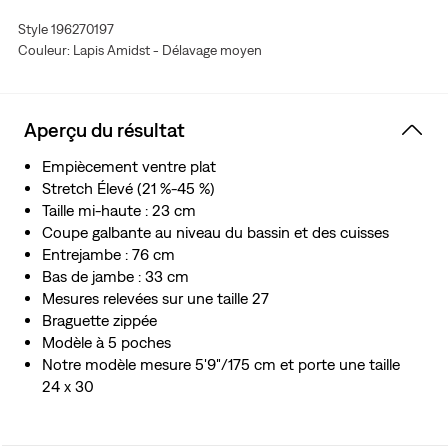
courbes et suit vos mouvements, sans se relâcher ou se
Style 196270197
détendre à l’excès, où que vous alliez et en toutes
Couleur: Lapis Amidst - Délavage moyen
circonstances.
Confection en tissu ECOVERO™, issu de sources de
bois renouvelables certifiées
Aperçu du résultat
Empiècement ventre plat
Stretch Élevé (21 %-45 %)
Taille mi-haute : 23 cm
Coupe galbante au niveau du bassin et des cuisses
Entrejambe : 76 cm
Bas de jambe : 33 cm
Mesures relevées sur une taille 27
Braguette zippée
Modèle à 5 poches
Notre modèle mesure 5'9"/175 cm et porte une taille
24 x 30