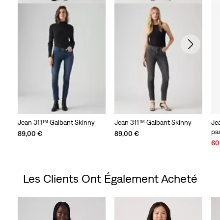
Jean 311™ Galbant Skinny
Jean 311™ Galbant Skinny
Je
pa
89,00 €
89,00 €
Sal
60
Pri
is
Les Clients Ont Également Acheté
Skip Carousel