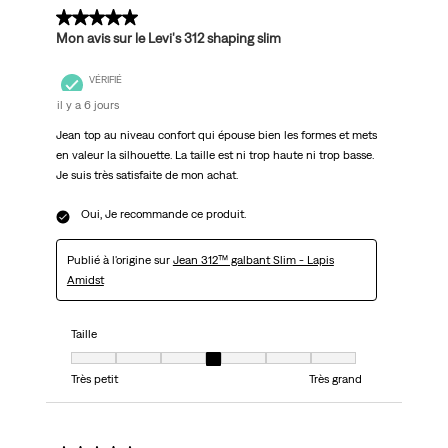
5 sur 5 étoiles.
Mon avis sur le Levi's 312 shaping slim
VÉRIFIÉ
il y a 6 jours
Jean top au niveau confort qui épouse bien les formes et mets
en valeur la silhouette. La taille est ni trop haute ni trop basse.
Je suis très satisfaite de mon achat.
Oui, Je recommande ce produit.
Publié à l'origine sur
Jean 312™ galbant Slim - Lapis
Amidst
Taille
Taille, 4 sur 7, où 1 est égal à Très petit et 7 est égal à Très grand
Très petit
Très grand