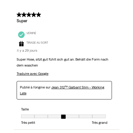
5 sur 5 étoiles.
Super
VÉRIFIÉ
TIRAGE AU SORT
il y a 29 jours
Super Hose, sitzt gut fühlt sich gut an. Behält die Form nach
dem waschen
Traduire avec Google
Publié à l'origine sur
Jean 312™ Galbant Slim - Working
Late
Taille
Taille, 4 sur 7, où 1 est égal à Très petit et 7 est égal à Très grand
Très petit
Très grand