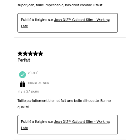
super jean, taille impeccable, bas droit comme il faut
Publié à l'origine sur
Jean 312™ Galbant Slim - Working
Late
5 sur 5 étoiles.
Perfait
VÉRIFIÉ
TIRAGE AU SORT
il y a 27 jours
Taille parfaitement bien et fait une belle silhouette. Bonne
qualité
Publié à l'origine sur
Jean 312™ Galbant Slim - Working
Late