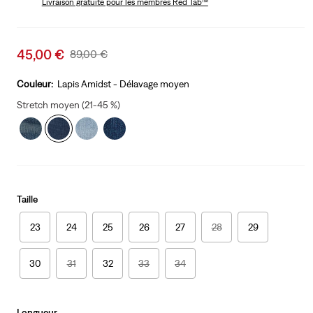
Livraison gratuite
pour les membres Red Tab™
Sale
45,00 €
Original
89,00 €
price
Price
is
Was
Couleur:
Lapis Amidst - Délavage moyen
Stretch moyen (21-45 %)
Taille
23
24
25
26
27
28
29
30
31
32
33
34
Longueur