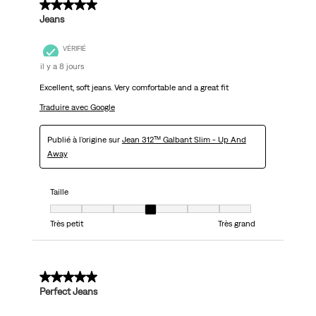
5 sur 5 étoiles.
Jeans
VÉRIFIÉ
il y a 8 jours
Excellent, soft jeans. Very comfortable and a great fit
Traduire avec Google
Publié à l'origine sur
Jean 312™ Galbant Slim - Up And
Away
Taille
Taille, 4 sur 7, où 1 est égal à Très petit et 7 est égal à Très grand
Très petit
Très grand
5 sur 5 étoiles.
Perfect Jeans