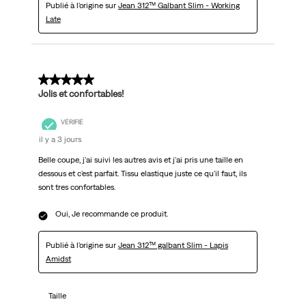
Publié à l'origine sur
Jean 312™ Galbant Slim - Working
Late
5 sur 5 étoiles.
Jolis et confortables!
VÉRIFIÉ
il y a 3 jours
Belle coupe, j'ai suivi les autres avis et j'ai pris une taille en
dessous et c'est parfait. Tissu elastique juste ce qu'il faut, ils
sont tres confortables.
Oui, Je recommande ce produit.
Publié à l'origine sur
Jean 312™ galbant Slim - Lapis
Amidst
Taille