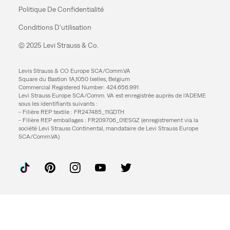
Politique De Confidentialité
Conditions D’utilisation
© 2025 Levi Strauss & Co.
Levis Strauss & CO Europe SCA/Comm.VA
Square du Bastion 1A,1050 Ixelles, Belgium
Commercial Registered Number: 424.656.991
Levi Strauss Europe SCA/Comm. VA est enregistrée auprès de l’ADEME
sous les identifiants suivants :
- Filière REP textile : FR247485_11GDTH
- Filière REP emballages : FR209706_01ESGZ (enregistrement via la
société Levi Strauss Continental, mandataire de Levi Strauss Europe
SCA/Comm.VA)