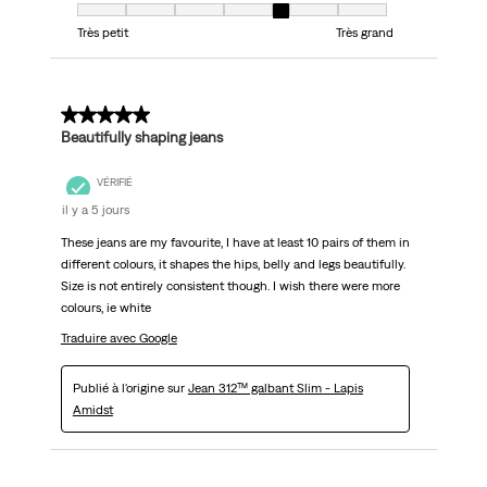
Taille, 5 sur 7, où 1 est égal à Très petit et 7 est égal à Très grand
Très petit
Très grand
5 sur 5 étoiles.
Beautifully shaping jeans
VÉRIFIÉ
il y a 5 jours
These jeans are my favourite, I have at least 10 pairs of them in
different colours, it shapes the hips, belly and legs beautifully.
Size is not entirely consistent though. I wish there were more
colours, ie white
Traduire avec Google
Publié à l'origine sur
Jean 312™ galbant Slim - Lapis
Amidst