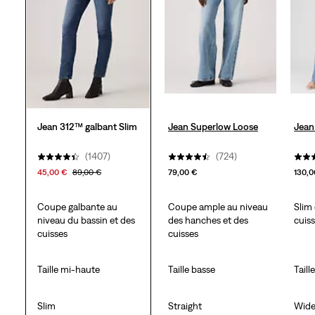
avis
Jean 312™ galbant Slim
Jean Superlow Loose
Jean
(1407)
(724)
45,00 €
89,00 €
79,00 €
130,0
Coupe galbante au
Coupe ample au niveau
Slim 
niveau du bassin et des
des hanches et des
cuis
cuisses
cuisses
Taille mi‑haute
Taille basse
Taill
Slim
Straight
Wid