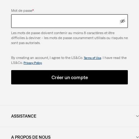
Mot de passe
*
Les mots de passe doivent contenir au moins 8 caractères et être
difficiles à deviner - les mots de passe couramment utilisés ou risqués ne
sont pas autorisés.
By creating an account, I agree to the LS&Co.
. I have read the
Terms of Use
LS&Co.
.
Privacy Policy
Créer un compte
ASSISTANCE
A PROPOS DE NOUS