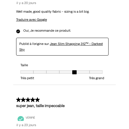
il y a 20 jours
Well made, good quality fabric - sizing is a bit big.
Traduire avec Google
Oui, Je recommande ce produit.
Publié à l'origine sur
Jean Slim Shapping 312™ - Darkest
Sky
Taille
Taille, 5 sur 7, où 1 est égal à Très petit et 7 est égal à Très grand
Très petit
Très grand
5 sur 5 étoiles.
super jean, taille impeccable
VÉRIFIÉ
il y a 23 jours