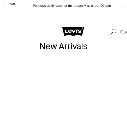
t pour vous.
Politique de livraison et de retours Mise à jour
Détails
Levi's App. Le meilleur de Levi’s®, sur mesure, spécialement pour vous.
Détails
New Arrivals