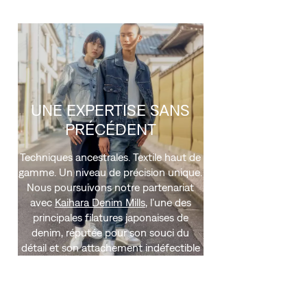
UNE EXPERTISE SANS
PRÉCÉDENT
Techniques ancestrales. Textile haut de
gamme. Un niveau de précision unique.
Nous poursuivons notre partenariat
avec
Kaihara Denim Mills
, l’une des
principales filatures japonaises de
denim, réputée pour son souci du
détail et son attachement indéfectible
à la tradition.