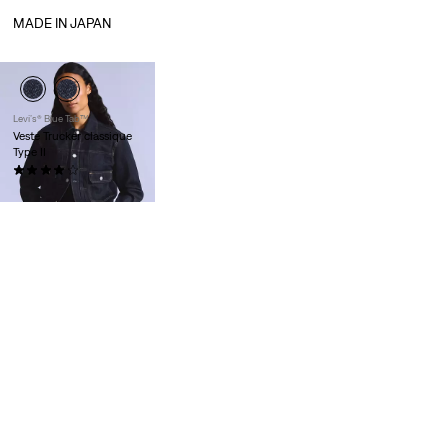
MADE IN JAPAN
Levi’s® Blue Tab™
Veste Trucker classique
Type II
(18)
250,00 €
Pour le printemps/été 2023, nous vous
présentons une série limitée de nos
silhouettes favorites, en denim à lisière
selvedge de différentes couleurs.
Chaque pièce de cette collection
capsule a été soigneusement cousue
et assemblée dans l’un des tissus les
plus convoités au monde : le denim
japonais.