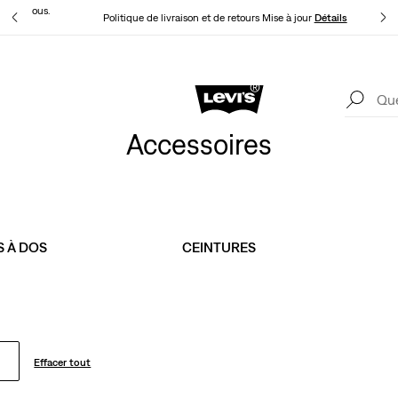
t pour vous.
Politique de livraison et de retours Mise à jour
Détails
Levi's App. Le meilleur de Levi’s®, sur mesure, spécialement pour vous.
Détails
Accessoires
S À DOS
CEINTURES
Effacer tout