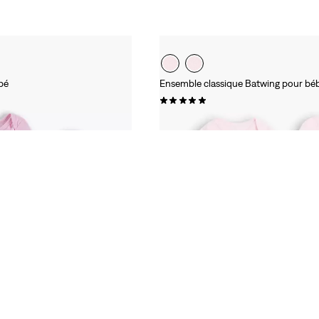
bé
Ensemble classique Batwing pour béb
(2)
27,00 €