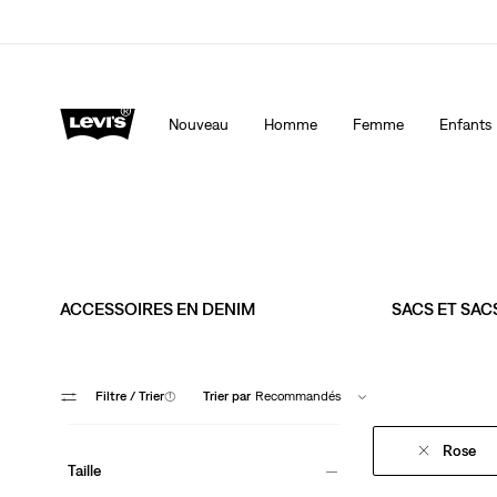
Levi's App. Le meilleur de Levi’s®, sur mesure, spécialemen
Détails
Nouveau
Homme
Femme
Enfants
ACCESSOIRES EN DENIM
SACS ET SAC
Filtre
/ Trier
(1)
Trier par
Recommandés
Rose
Taille