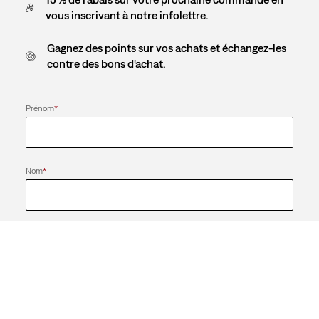
vous inscrivant à notre infolettre.
Gagnez des points sur vos achats et échangez-les
contre des bons d'achat.
Prénom
*
Nom
*
E-mail
*
Envoyez-moi des nouvelles et des offres de Levi’sMD.
Mot de passe
*