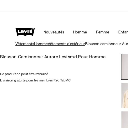
15 % DE RABAIS SUR VOTRE PREMIÈRE COMMAND
Nouveautés
Homme
Femme
Enfan
Vêtements
Homme
Vêtements d'extérieur
Blouson camionneur Au
Blouson Camionneur Aurore Levi’smd Pour Homme
Ce produit ne peut être retourné.
Livraison gratuite
pour les membres Red TabMC