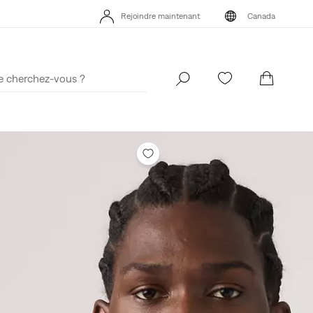
Rejoindre maintenant
Canada
 MEILLEUR DE LEVI'SMD – MAINTENANT DANS L’APPLI
Détails
Rejoindre maintenant
Canada