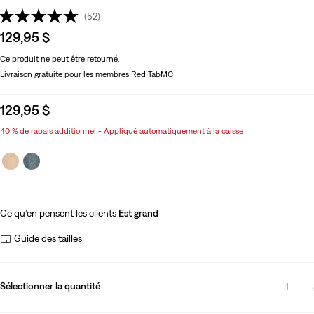
(52)
Sale
129,95 $
price
Ce produit ne peut être retourné.
is
Livraison gratuite
pour les membres Red TabMC
Sale
129,95 $
price
40 % de rabais additionnel - Appliqué automatiquement à la caisse
is
Ce qu’en pensent les clients
Est grand
Guide des tailles
Sélectionner la quantité
1