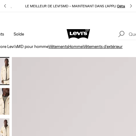
E
Détails
LE MEILLEUR DE LEVI'SMD – MAINTENANT DANS L’APPLI
Détails
ts
Solde
15 % DE RABAIS SUR VOTRE PREMIÈRE COMMANDE
Détails
LE
rore Levi’sMD pour homme
Vêtements
Homme
Vêtements d'extérieur