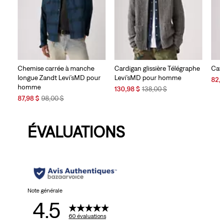
Chemise carrée à manche
Cardigan glissière Télégraphe
Ca
longue Zandt Levi’sMD pour
Levi’sMD pour homme
Sal
82
homme
Sale
Original
Pri
130,98 $
138,00 $
Sale
Original
Price
Price
is
87,98 $
98,00 $
Price
Price
is
was
is
was
ÉVALUATIONS
Note générale
4.5
60 évaluations