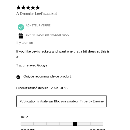
5 étoile(s) sur 5.
A Dressier Levi's Jacket
ACHETEUR VÉRIFIÉ
ÉCHANTILLON DU PRODUIT REÇU
il y a un an
If you like Levi's jackets and want one that a bit dressier, this is
it.
Traduire avec Google
Oui, Je recommande ce produit.
Produit utilisé depuis :
2025-01-18
Publication initiale sur
Blouson aviateur Filbert - Ermine
Taille
Taille, 5 sur 7, où 1 est égal à Très petit et 7 est égal à Très grand
Très petit
Très grand