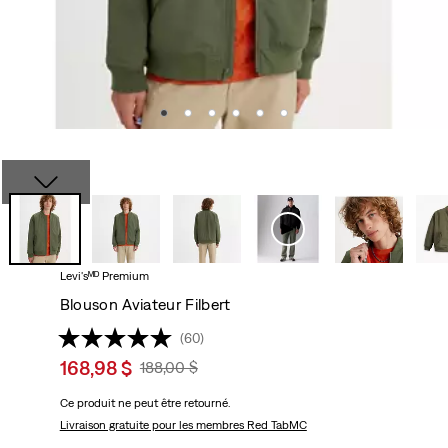
Levi'sᴹᴰ Premium
Blouson Aviateur Filbert
(60)
Sale
168,98 $
Original
188,00 $
price
Price
Ce produit ne peut être retourné.
is
Was
Livraison gratuite
pour les membres Red TabMC