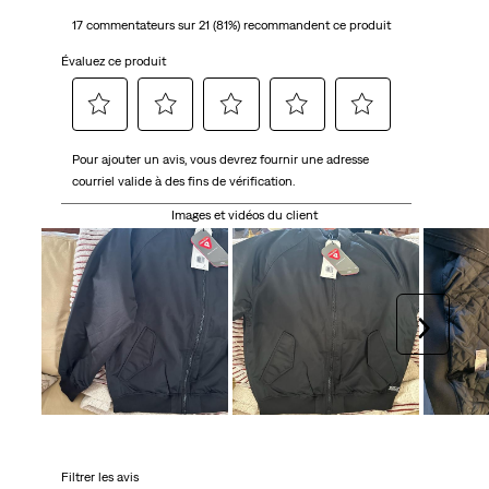
17 commentateurs sur 21 (81%) recommandent ce produit
Évaluez ce produit
Sélectionnez
Sélectionnez
Sélectionnez
Sélectionnez
Sélectionnez
Pour ajouter un avis, vous devrez fournir une adresse
pour
pour
pour
pour
pour
courriel valide à des fins de vérification.
évaluer
évaluer
évaluer
évaluer
évaluer
l'article
l'article
l'article
l'article
l'article
Images et vidéos du client
à
à
à
à
à
1
2
3
4
5
étoile.
étoiles.
étoiles.
étoiles.
étoiles.
Cette
Cette
Cette
Cette
Cette
Suivan
action
action
action
action
action
ouvrira
ouvrira
ouvrira
ouvrira
ouvrira
le
le
le
le
le
formulaire
formulaire
formulaire
formulaire
formulaire
de
de
de
de
de
soumission.
soumission.
soumission.
soumission.
soumission.
Filtrer les avis