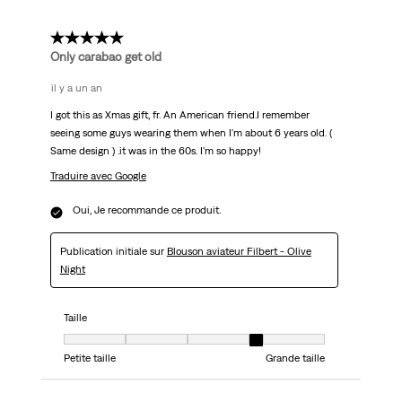
5 étoile(s) sur 5.
Only carabao get old
il y a un an
I got this as Xmas gift, fr. An American friend.I remember
seeing some guys wearing them when I'm about 6 years old. (
Same design ) .it was in the 60s. I'm so happy!
Traduire avec Google
Oui, Je recommande ce produit.
Publication initiale sur
Blouson aviateur Filbert - Olive
Night
Taille
Taille, 4 sur 5, où 1 est égal à Petite taille et 5 est égal à Grande taille
Petite taille
Grande taille