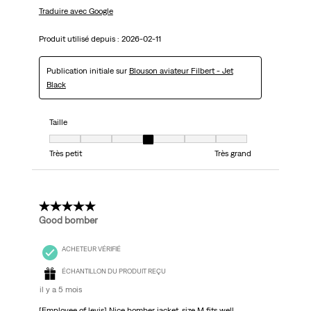
Traduire avec Google
Produit utilisé depuis :
2026-02-11
Publication initiale sur
Blouson aviateur Filbert - Jet
Black
Taille
Taille, 4 sur 7, où 1 est égal à Très petit et 7 est égal à Très grand
Très petit
Très grand
5 étoile(s) sur 5.
Good bomber
ACHETEUR VÉRIFIÉ
ÉCHANTILLON DU PRODUIT REÇU
il y a 5 mois
[Employee of levis] Nice bomber jacket, size M fits well,