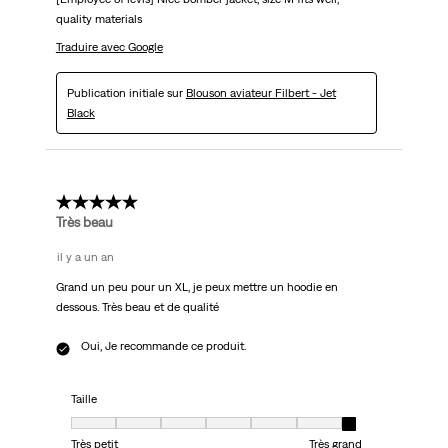
quality materials
Traduire avec Google
Publication initiale sur
Blouson aviateur Filbert - Jet
Black
5 étoile(s) sur 5.
Très beau
il y a un an
Grand un peu pour un XL, je peux mettre un hoodie en
dessous. Très beau et de qualité
Oui, Je recommande ce produit.
Taille
Taille, 7 sur 7, où 1 est égal à Très petit et 7 est égal à Très grand
Très petit
Très grand