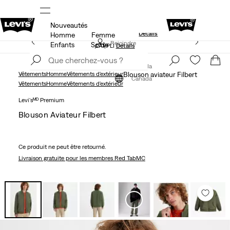
Nouveautés
NS
15 % DE RABAIS SUR VOTRE PREMIÈRE COMMANDE
Détails
Homme
Femme
LE MEILLEUR DE LEVI'SMD – MAINTENANT DANS
Rejoindre
Enfants
Solde
L’APPLI
Détails
maintenant
Rejoindre
maintenant
Canada
Vêtements
Homme
Vêtements d'extérieur
Blouson aviateur Filbert
Canada
Vêtements
Homme
Vêtements d'extérieur
Levi'sᴹᴰ Premium
Blouson Aviateur Filbert
Ce produit ne peut être retourné.
Livraison gratuite
pour les membres Red TabMC