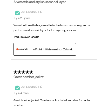
A versatile and stylish seasonal layer.
ACHETEUR VÉRIFIÉ
il y a 23 jours
Warm but breathable, versatile in the brown colourway, and a
perfect smart-casual layer for the layering seasons.
Traduire avec Google
Affiché initialement sur Zalando
5 étoile(s) sur 5.
Great bomber jacket!
ACHETEUR VÉRIFIÉ
il y a 4 mois
Great bomber jacket! True to size. Insulated, suitable for cooler
weather