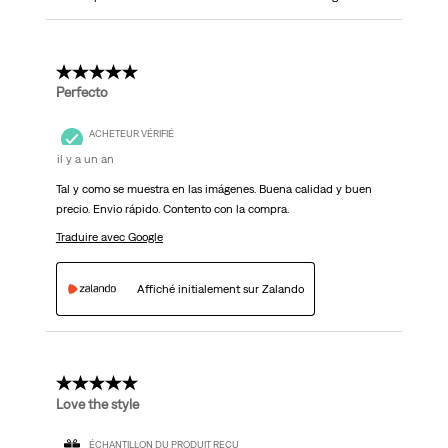
5 étoile(s) sur 5.
Perfecto
ACHETEUR VÉRIFIÉ
il y a un an
Tal y como se muestra en las imágenes. Buena calidad y buen
precio. Envio rápido. Contento con la compra.
Traduire avec Google
Affiché initialement sur Zalando
5 étoile(s) sur 5.
Love the style
ÉCHANTILLON DU PRODUIT REÇU