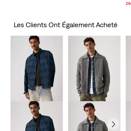
Price
Price
Price
Price
Sal
29
is
was
is
was
Pri
is
Les Clients Ont Également Acheté
Skip Carousel