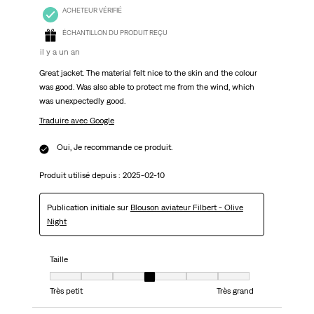
ACHETEUR VÉRIFIÉ
ÉCHANTILLON DU PRODUIT REÇU
il y a un an
Great jacket. The material felt nice to the skin and the colour
was good. Was also able to protect me from the wind, which
was unexpectedly good.
Traduire avec Google
Oui, Je recommande ce produit.
Produit utilisé depuis :
2025-02-10
Publication initiale sur
Blouson aviateur Filbert - Olive
Night
Taille
Taille, 4 sur 7, où 1 est égal à Très petit et 7 est égal à Très grand
Très petit
Très grand