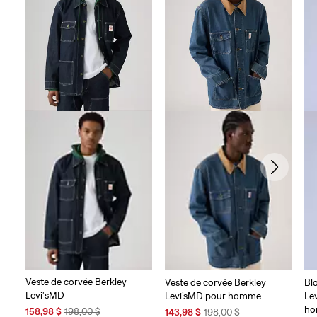
évaluations
Veste de corvée Berkley
Veste de corvée Berkley
Bl
Levi'sMD
Levi’sMD pour homme
Le
h
Sale
Original
Sale
Original
158,98 $
198,00 $
143,98 $
198,00 $