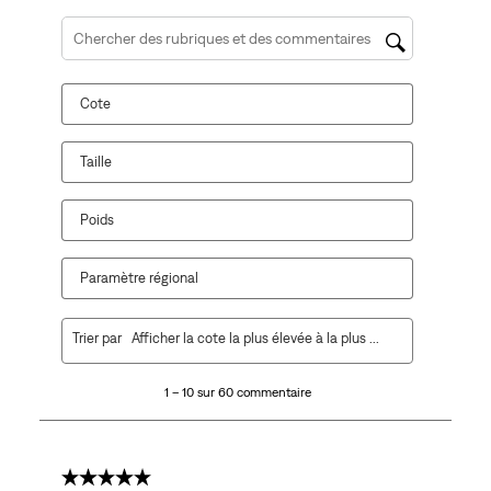
Zone de recherche de sujet et d'avis
Cote
Taille
Poids
Paramètre régional
1
Trier par
Afficher la cote la plus élevée à la plus faible
à
10
1 – 10 sur 60 commentaire
sur
60
commentaire.
5 étoile(s) sur 5.