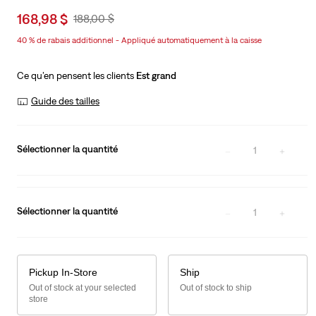
Sale
168,98 $
Original
188,00 $
price
Price
40 % de rabais additionnel - Appliqué automatiquement à la caisse
is
Was
Ce qu’en pensent les clients
Est grand
Guide des tailles
Sélectionner la quantité
1
Sélectionner la quantité
1
Pickup In-Store
Ship
Out of stock at your selected
Out of stock to ship
store