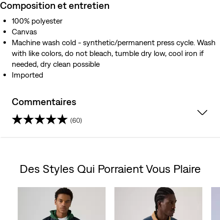
Composition et entretien
100% polyester
Canvas
Machine wash cold - synthetic/permanent press cycle. Wash
with like colors, do not bleach, tumble dry low, cool iron if
needed, dry clean possible
Imported
Commentaires
(60)
4.5
étoile(s)
Des Styles Qui Porraient Vous Plaire
sur
Skip Carousel
5.
60