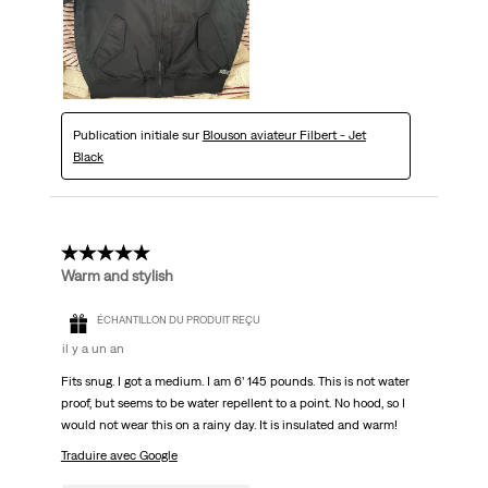
Publication initiale sur
Blouson aviateur Filbert - Jet
Black
5 étoile(s) sur 5.
Warm and stylish
ÉCHANTILLON DU PRODUIT REÇU
il y a un an
Fits snug. I got a medium. I am 6’ 145 pounds. This is not water
proof, but seems to be water repellent to a point. No hood, so I
would not wear this on a rainy day. It is insulated and warm!
Traduire avec Google